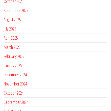
October 2025
September 2025
August 2025
July 2025
April 2025
March 2025
February 2025
January 2025
December 2024
November 2024
October 2024
September 2024