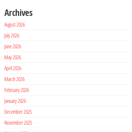
Archives
August 2026
July 2026
June 2026
May 2026
April 2026
March 2026
February 2026
January 2026
December 2025
November 2025