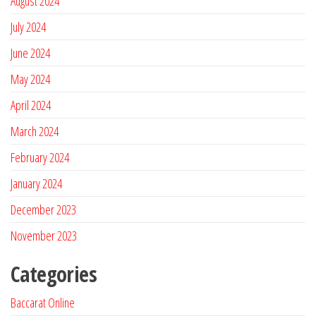
August 2024
July 2024
June 2024
May 2024
April 2024
March 2024
February 2024
January 2024
December 2023
November 2023
Categories
Baccarat Online