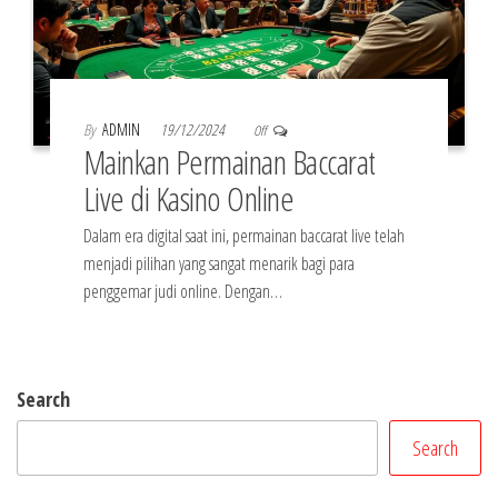
By
ADMIN
19/12/2024
Off
Mainkan Permainan Baccarat
Live di Kasino Online
Dalam era digital saat ini, permainan baccarat live telah
menjadi pilihan yang sangat menarik bagi para
penggemar judi online. Dengan…
Search
Search