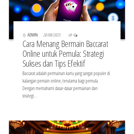
By
ADMIN
20/08/2025
Off
Cara Menang Bermain Baccarat
Online untuk Pemula: Strategi
Sukses dan Tips Efektif
Baccarat adalah permainan kartu yang sangat populer di
kalangan pemain online, terutama bagi pemula.
Dengan memahami dasar-dasar permainan dan
strategi…