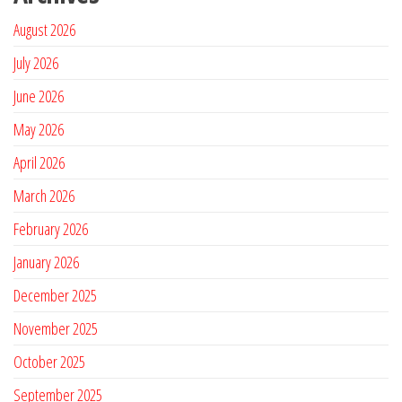
August 2026
July 2026
June 2026
May 2026
April 2026
March 2026
February 2026
January 2026
December 2025
November 2025
October 2025
September 2025