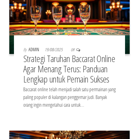
By
ADMIN
19/08/2025
Off
Strategi Taruhan Baccarat Online
Agar Menang Terus: Panduan
Lengkap untuk Pemain Sukses
Baccarat online telah menjadi salah satu permainan yang
paling populer di kalangan penggemar judi. Banyak
orang ingin mengetahui cara untuk…