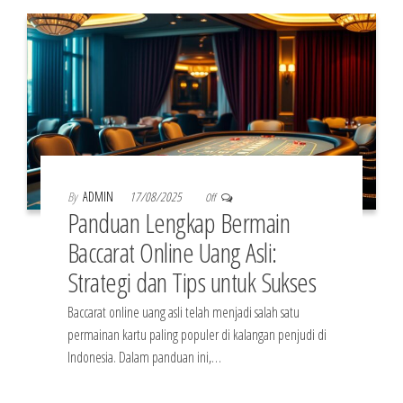
By
ADMIN
17/08/2025
Off
Panduan Lengkap Bermain
Baccarat Online Uang Asli:
Strategi dan Tips untuk Sukses
Baccarat online uang asli telah menjadi salah satu
permainan kartu paling populer di kalangan penjudi di
Indonesia. Dalam panduan ini,…