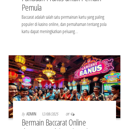
Pemula
Baccarat adalah salah satu permainan kartu yang paling
populer di kasino online, dan pemahaman tentang pola
kartu dapat meningkatkan peluang…
By
ADMIN
12/08/2025
Off
Bermain Baccarat Online