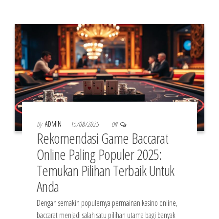
By
ADMIN
15/08/2025
Off
Rekomendasi Game Baccarat
Online Paling Populer 2025:
Temukan Pilihan Terbaik Untuk
Anda
Dengan semakin populernya permainan kasino online,
baccarat menjadi salah satu pilihan utama bagi banyak