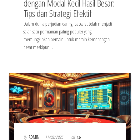
dengan Modal Kecil Hasil Besar:
Tips dan Strategi Efektif
Dalam dunia perjudian daring, baccarat telah menjadi
salah satu permainan paling populer yang
memungkinkan pemain untuk meraih kemenangan
besar meskipun…
By
ADMIN
11/08/2025
Off