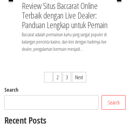
Review Situs Baccarat Online
Terbaik dengan Live Dealer:
Panduan Lengkap untuk Pemain
Baccarat adalah permainan kartu yang sangat populer di
kalangan pencinta kasino, dan kini dengan hadirnya live
dealer, pengalaman bermain menjadi…
Posts
1
2
3
Next
pagination
Search
Search
Recent Posts