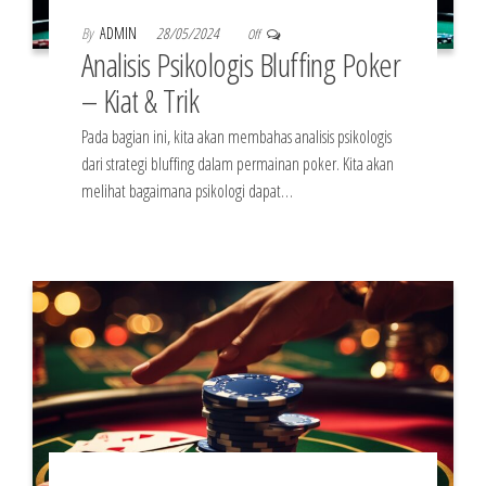
By
ADMIN
28/05/2024
Off
Analisis Psikologis Bluffing Poker
– Kiat & Trik
Pada bagian ini, kita akan membahas analisis psikologis
dari strategi bluffing dalam permainan poker. Kita akan
melihat bagaimana psikologi dapat…