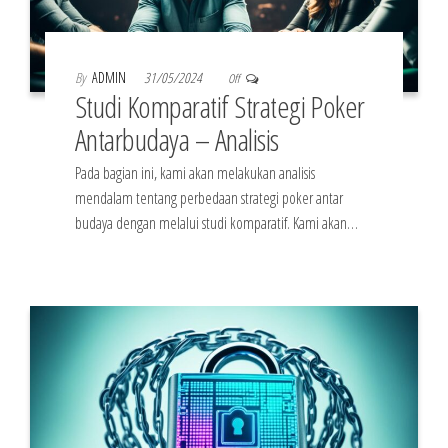
By
ADMIN
31/05/2024
Off
Studi Komparatif Strategi Poker
Antarbudaya – Analisis
Pada bagian ini, kami akan melakukan analisis
mendalam tentang perbedaan strategi poker antar
budaya dengan melalui studi komparatif. Kami akan…