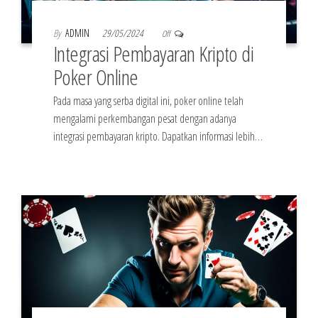
By
ADMIN
29/05/2024
Off
Integrasi Pembayaran Kripto di
Poker Online
Pada masa yang serba digital ini, poker online telah
mengalami perkembangan pesat dengan adanya
integrasi pembayaran kripto. Dapatkan informasi lebih…