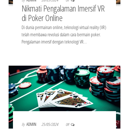
Off
Nikmati Pengalaman Imersif VR
di Poker Online
Di dunia permainan online, teknologi virtual reality (VR)
telah membawa revolusi dalam cara bermain poker.
Pengalaman imersif dengan teknologi VR…
By
ADMIN
25/05/2024
Off