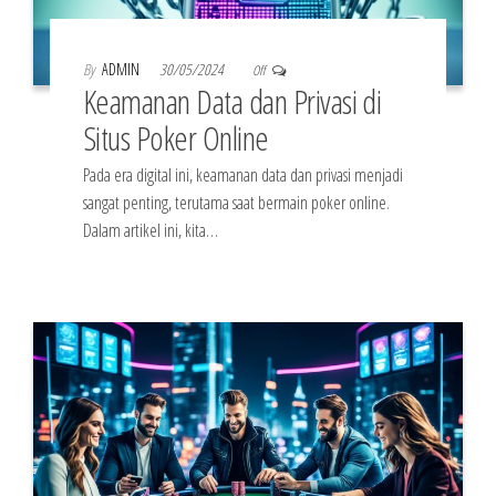
By
ADMIN
30/05/2024
Off
Keamanan Data dan Privasi di
Situs Poker Online
Pada era digital ini, keamanan data dan privasi menjadi
sangat penting, terutama saat bermain poker online.
Dalam artikel ini, kita…