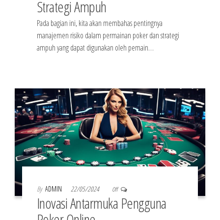
Strategi Ampuh
Pada bagian ini, kita akan membahas pentingnya
manajemen risiko dalam permainan poker dan strategi
ampuh yang dapat digunakan oleh pemain…
By
ADMIN
22/05/2024
Off
Inovasi Antarmuka Pengguna
Poker Online