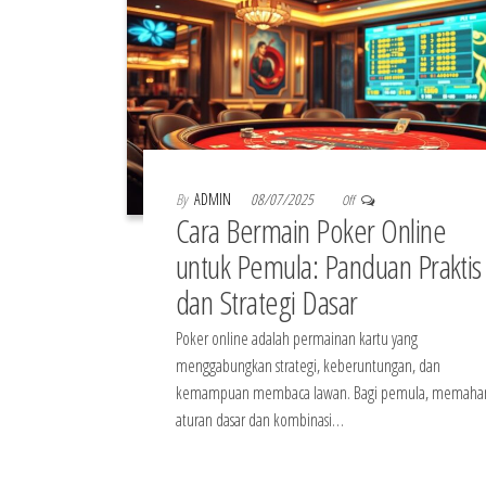
By
ADMIN
08/07/2025
Off
Cara Bermain Poker Online
untuk Pemula: Panduan Praktis
dan Strategi Dasar
Poker online adalah permainan kartu yang
menggabungkan strategi, keberuntungan, dan
kemampuan membaca lawan. Bagi pemula, memaha
aturan dasar dan kombinasi…