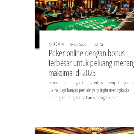
By
ADMIN
10/07/2025
Off
Poker online dengan bonus
terbesar untuk peluang menan
maksimal di 2025
Poker online dengan bonus terbesar menjadi daya tari
utama bagi banyak pemain yang ingin meningkatkan
peluang menang tanpa harus mengeluarkan…