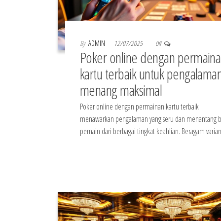
By
ADMIN
12/07/2025
Off
Poker online dengan permain
kartu terbaik untuk pengalama
menang maksimal
Poker online dengan permainan kartu terbaik
menawarkan pengalaman yang seru dan menantang b
pemain dari berbagai tingkat keahlian. Beragam vari