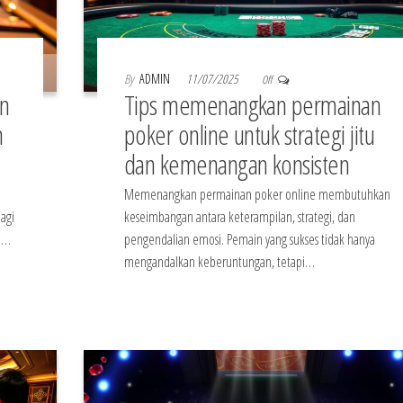
By
ADMIN
11/07/2025
Off
an
Tips memenangkan permainan
n
poker online untuk strategi jitu
dan kemenangan konsisten
Memenangkan permainan poker online membutuhkan
agi
keseimbangan antara keterampilan, strategi, dan
an…
pengendalian emosi. Pemain yang sukses tidak hanya
mengandalkan keberuntungan, tetapi…