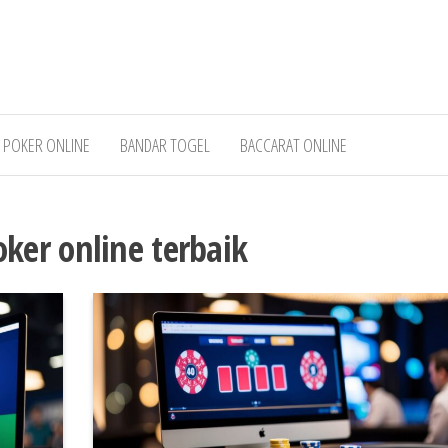
POKER ONLINE
BANDAR TOGEL
BACCARAT ONLINE
oker online terbaik