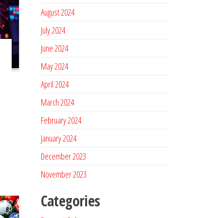
August 2024
July 2024
June 2024
May 2024
April 2024
March 2024
February 2024
January 2024
December 2023
November 2023
Categories