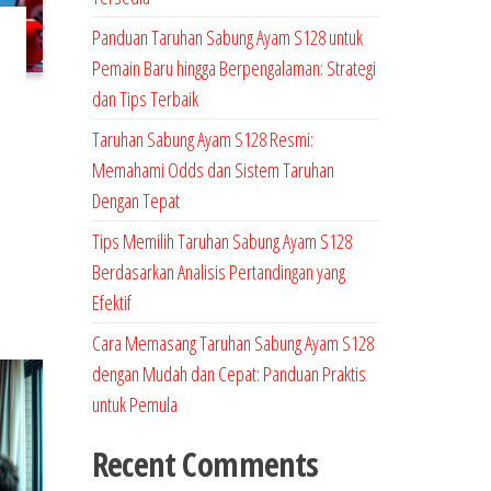
Panduan Taruhan Sabung Ayam S128 untuk
Pemain Baru hingga Berpengalaman: Strategi
dan Tips Terbaik
Taruhan Sabung Ayam S128 Resmi:
Memahami Odds dan Sistem Taruhan
Dengan Tepat
Tips Memilih Taruhan Sabung Ayam S128
Berdasarkan Analisis Pertandingan yang
Efektif
Cara Memasang Taruhan Sabung Ayam S128
dengan Mudah dan Cepat: Panduan Praktis
untuk Pemula
Recent Comments