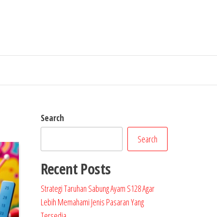
Search
Search
Recent Posts
Strategi Taruhan Sabung Ayam S128 Agar
Lebih Memahami Jenis Pasaran Yang
Tersedia