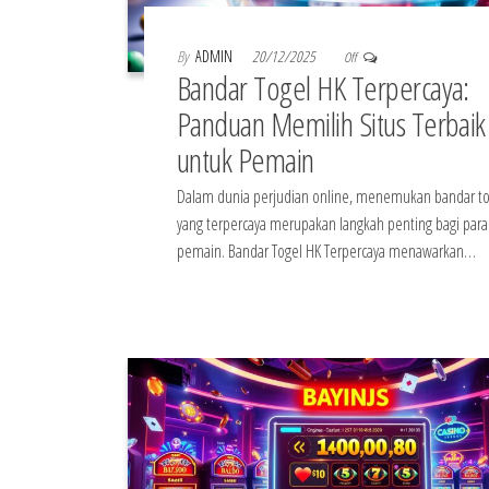
By
ADMIN
20/12/2025
Off
Bandar Togel HK Terpercaya:
Panduan Memilih Situs Terbaik
untuk Pemain
Dalam dunia perjudian online, menemukan bandar to
yang terpercaya merupakan langkah penting bagi para
pemain. Bandar Togel HK Terpercaya menawarkan…