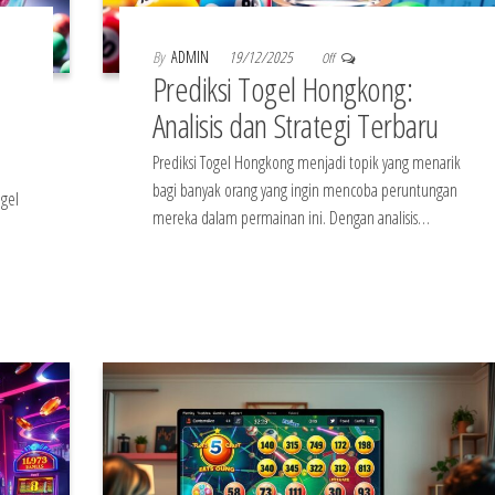
By
ADMIN
19/12/2025
Off
Prediksi Togel Hongkong:
Analisis dan Strategi Terbaru
Prediksi Togel Hongkong menjadi topik yang menarik
bagi banyak orang yang ingin mencoba peruntungan
gel
mereka dalam permainan ini. Dengan analisis…