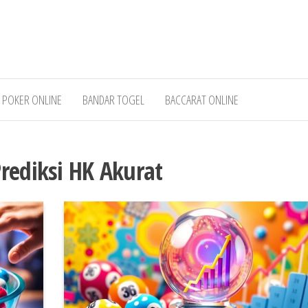
POKER ONLINE
BANDAR TOGEL
BACCARAT ONLINE
rediksi HK Akurat