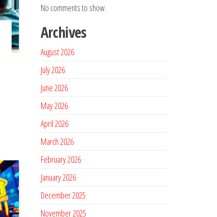
No comments to show.
Archives
August 2026
July 2026
June 2026
May 2026
April 2026
March 2026
February 2026
January 2026
December 2025
November 2025