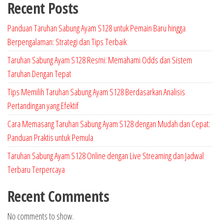
Recent Posts
Panduan Taruhan Sabung Ayam S128 untuk Pemain Baru hingga
Berpengalaman: Strategi dan Tips Terbaik
Taruhan Sabung Ayam S128 Resmi: Memahami Odds dan Sistem
Taruhan Dengan Tepat
Tips Memilih Taruhan Sabung Ayam S128 Berdasarkan Analisis
Pertandingan yang Efektif
Cara Memasang Taruhan Sabung Ayam S128 dengan Mudah dan Cepat:
Panduan Praktis untuk Pemula
Taruhan Sabung Ayam S128 Online dengan Live Streaming dan Jadwal
Terbaru Terpercaya
Recent Comments
No comments to show.