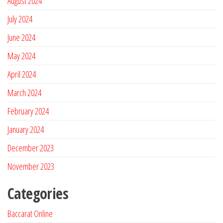
August 2024
July 2024
June 2024
May 2024
April 2024
March 2024
February 2024
January 2024
December 2023
November 2023
Categories
Baccarat Online