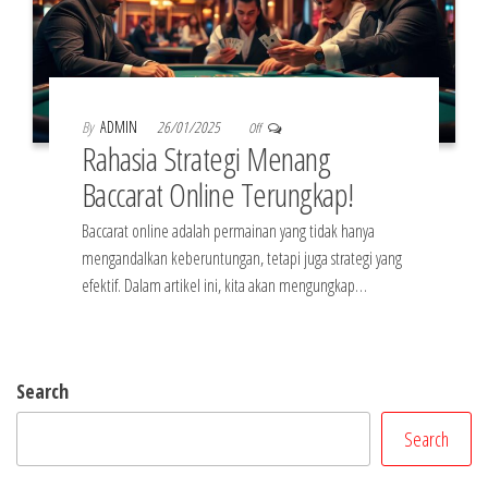
By
ADMIN
26/01/2025
Off
Rahasia Strategi Menang
Baccarat Online Terungkap!
Baccarat online adalah permainan yang tidak hanya
mengandalkan keberuntungan, tetapi juga strategi yang
efektif. Dalam artikel ini, kita akan mengungkap…
Search
Search