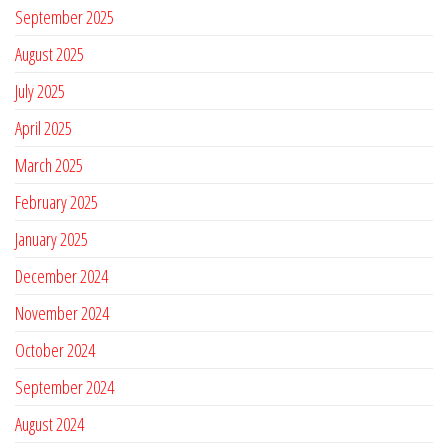
September 2025
August 2025
July 2025
April 2025
March 2025
February 2025
January 2025
December 2024
November 2024
October 2024
September 2024
August 2024