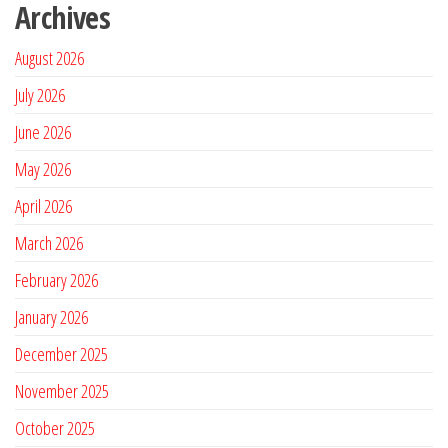
Archives
August 2026
July 2026
June 2026
May 2026
April 2026
March 2026
February 2026
January 2026
December 2025
November 2025
October 2025