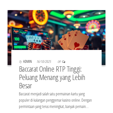
By
ADMIN
16/10/2025
Off
Baccarat Online RTP Tinggi:
Peluang Menang yang Lebih
Besar
Baccarat menjadi salah satu permainan kartu yang
populer di kalangan penggemar kasino online. Dengan
permintaan yang terus meningkat, banyak pemain…