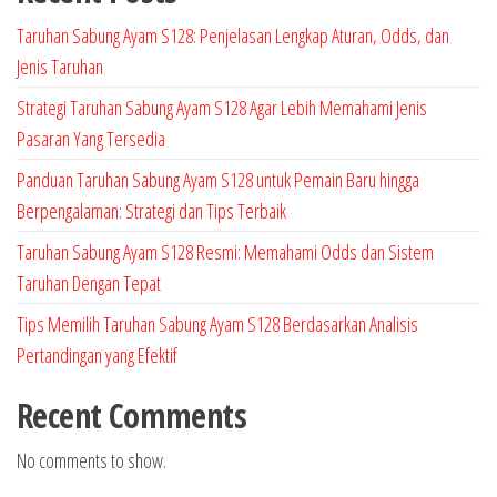
Taruhan Sabung Ayam S128: Penjelasan Lengkap Aturan, Odds, dan
Jenis Taruhan
Strategi Taruhan Sabung Ayam S128 Agar Lebih Memahami Jenis
Pasaran Yang Tersedia
Panduan Taruhan Sabung Ayam S128 untuk Pemain Baru hingga
Berpengalaman: Strategi dan Tips Terbaik
Taruhan Sabung Ayam S128 Resmi: Memahami Odds dan Sistem
Taruhan Dengan Tepat
Tips Memilih Taruhan Sabung Ayam S128 Berdasarkan Analisis
Pertandingan yang Efektif
Recent Comments
No comments to show.