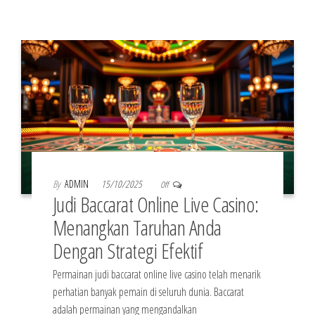
By
ADMIN
15/10/2025
Off
Judi Baccarat Online Live Casino:
Menangkan Taruhan Anda
Dengan Strategi Efektif
Permainan judi baccarat online live casino telah menarik
perhatian banyak pemain di seluruh dunia. Baccarat
adalah permainan yang mengandalkan