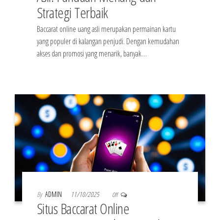
Strategi Terbaik
Baccarat online uang asli merupakan permainan kartu
yang populer di kalangan penjudi. Dengan kemudahan
akses dan promosi yang menarik, banyak…
By
ADMIN
11/10/2025
Off
Situs Baccarat Online