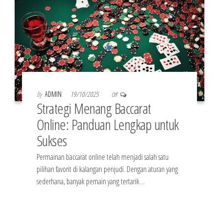
By
ADMIN
19/10/2025
Off
Strategi Menang Baccarat
Online: Panduan Lengkap untuk
Sukses
Permainan baccarat online telah menjadi salah satu
pilihan favorit di kalangan penjudi. Dengan aturan yang
sederhana, banyak pemain yang tertarik…