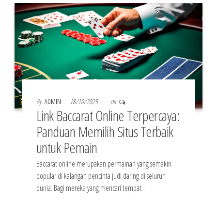
By
ADMIN
18/10/2025
Off
Link Baccarat Online Terpercaya:
Panduan Memilih Situs Terbaik
untuk Pemain
Baccarat online merupakan permainan yang semakin
popular di kalangan pencinta judi daring di seluruh
dunia. Bagi mereka yang mencari tempat…