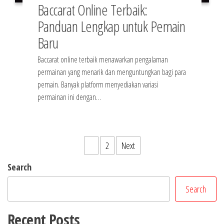
Baccarat Online Terbaik:
Panduan Lengkap untuk Pemain
Baru
Baccarat online terbaik menawarkan pengalaman
permainan yang menarik dan menguntungkan bagi para
pemain. Banyak platform menyediakan variasi
permainan ini dengan…
Posts
1
2
Next
pagination
Search
Search
Recent Posts