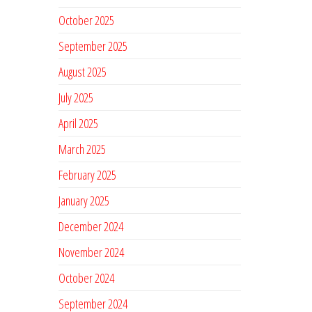
October 2025
September 2025
August 2025
July 2025
April 2025
March 2025
February 2025
January 2025
December 2024
November 2024
October 2024
September 2024