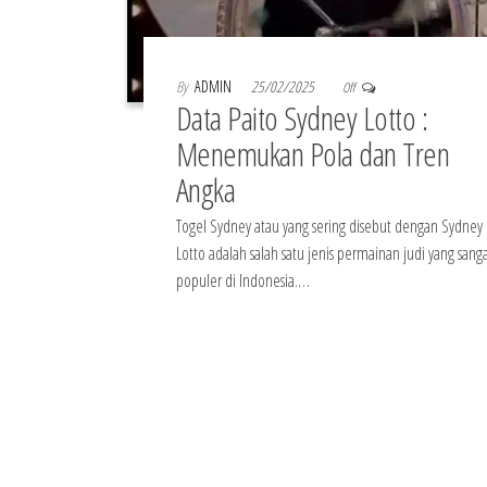
By
ADMIN
25/02/2025
Off
Data Paito Sydney Lotto :
Menemukan Pola dan Tren
Angka
Togel Sydney atau yang sering disebut dengan Sydney
Lotto adalah salah satu jenis permainan judi yang sang
populer di Indonesia.…