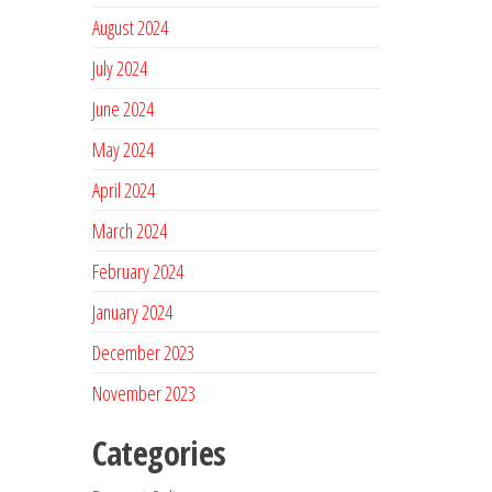
August 2024
July 2024
June 2024
May 2024
April 2024
March 2024
February 2024
January 2024
December 2023
November 2023
Categories