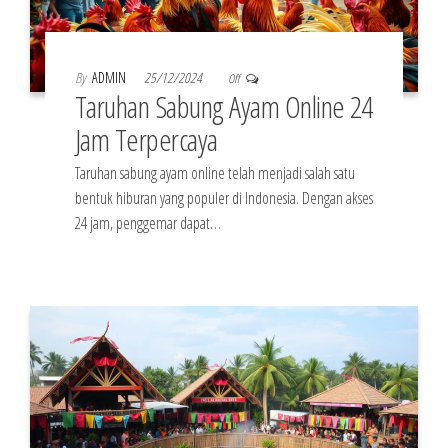
By
ADMIN
25/12/2024
Off
Taruhan Sabung Ayam Online 24
Jam Terpercaya
Taruhan sabung ayam online telah menjadi salah satu
bentuk hiburan yang populer di Indonesia. Dengan akses
24 jam, penggemar dapat…