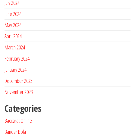
July 2024
June 2024
May 2024
April 2024
March 2024
February 2024
January 2024
December 2023
November 2023
Categories
Baccarat Online
Bandar Bola