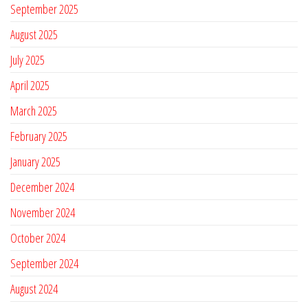
September 2025
August 2025
July 2025
April 2025
March 2025
February 2025
January 2025
December 2024
November 2024
October 2024
September 2024
August 2024