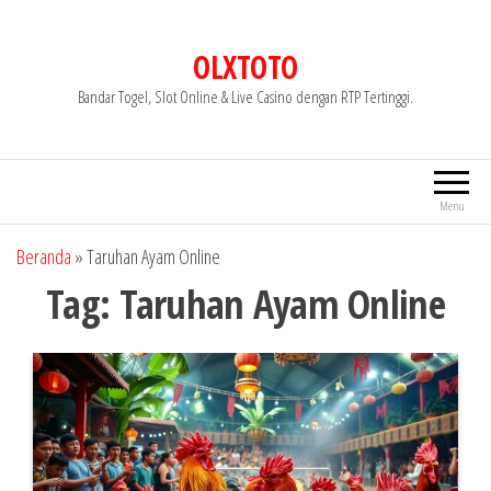
Skip
to
OLXTOTO
the
Bandar Togel, Slot Online & Live Casino dengan RTP Tertinggi.
content
Menu
Beranda
»
Taruhan Ayam Online
Tag:
Taruhan Ayam Online