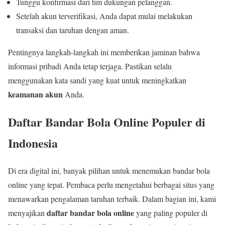
Tunggu konfirmasi dari tim dukungan pelanggan.
Setelah akun terverifikasi, Anda dapat mulai melakukan
transaksi dan taruhan dengan aman.
Pentingnya langkah-langkah ini memberikan jaminan bahwa
informasi pribadi Anda tetap terjaga. Pastikan selalu
menggunakan kata sandi yang kuat untuk meningkatkan
keamanan akun
Anda.
Daftar Bandar Bola Online Populer di
Indonesia
Di era digital ini, banyak pilihan untuk menemukan bandar bola
online yang tepat. Pembaca perlu mengetahui berbagai situs yang
menawarkan pengalaman taruhan terbaik. Dalam bagian ini, kami
daftar bandar bola online
menyajikan
yang paling populer di