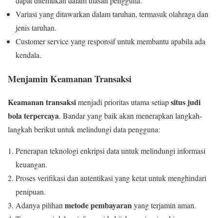
dapat ditemukan dalam ulasan pengguna.
Variasi yang ditawarkan dalam taruhan, termasuk olahraga dan
jenis taruhan.
Customer service yang responsif untuk membantu apabila ada
kendala.
Menjamin Keamanan Transaksi
Keamanan transaksi
situs judi
menjadi prioritas utama setiap
bola terpercaya
. Bandar yang baik akan menerapkan langkah-
langkah berikut untuk melindungi data pengguna:
Penerapan teknologi enkripsi data untuk melindungi informasi
keuangan.
Proses verifikasi dan autentikasi yang ketat untuk menghindari
penipuan.
metode pembayaran
Adanya pilihan
yang terjamin aman.