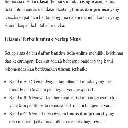
ulasan terbaik
Indonesia disertai
untuk masing-masing situs.
bonus dan promosi
Selain itu, analisis mendalam tentang
yang
tersedia dapat membantu pengguna dalam memilih bandar yang
sesuai dengan kebutuhan mereka.
Ulasan Terbaik untuk Setiap Situs
daftar bandar bola online
Setiap situs dalam
memiliki kelebihan
dan kekurangan. Berikut adalah beberapa bandar yang kami
ulasan terbaik
rekomendasikan berdasarkan
:
Bandar A: Dikenal dengan tampilan antarmuka yang user-
friendly dan layanan pelanggan yang responsif.
Bandar B: Menawarkan berbagai jenis taruhan dengan odds
yang kompetitif, serta reputasi baik dalam hal pembayaran.
bonus dan promosi
Bandar C: Memiliki penawaran
yang
menarik, menjadikannya pilihan menarik bagi pemula.