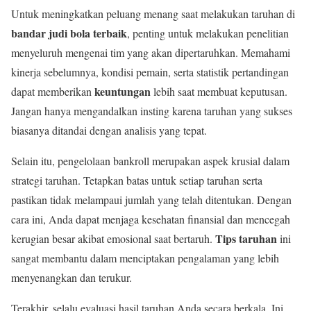
Untuk meningkatkan peluang menang saat melakukan taruhan di
bandar judi bola terbaik
, penting untuk melakukan penelitian
menyeluruh mengenai tim yang akan dipertaruhkan. Memahami
kinerja sebelumnya, kondisi pemain, serta statistik pertandingan
keuntungan
dapat memberikan
lebih saat membuat keputusan.
Jangan hanya mengandalkan insting karena taruhan yang sukses
biasanya ditandai dengan analisis yang tepat.
Selain itu, pengelolaan bankroll merupakan aspek krusial dalam
strategi taruhan. Tetapkan batas untuk setiap taruhan serta
pastikan tidak melampaui jumlah yang telah ditentukan. Dengan
cara ini, Anda dapat menjaga kesehatan finansial dan mencegah
Tips taruhan
kerugian besar akibat emosional saat bertaruh.
ini
sangat membantu dalam menciptakan pengalaman yang lebih
menyenangkan dan terukur.
Terakhir, selalu evaluasi hasil taruhan Anda secara berkala. Ini