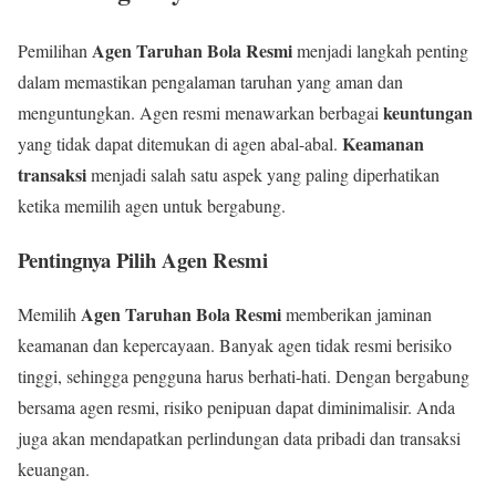
Agen Taruhan Bola Resmi
Pemilihan
menjadi langkah penting
dalam memastikan pengalaman taruhan yang aman dan
keuntungan
menguntungkan. Agen resmi menawarkan berbagai
Keamanan
yang tidak dapat ditemukan di agen abal-abal.
transaksi
menjadi salah satu aspek yang paling diperhatikan
ketika memilih agen untuk bergabung.
Pentingnya Pilih Agen Resmi
Agen Taruhan Bola Resmi
Memilih
memberikan jaminan
keamanan dan kepercayaan. Banyak agen tidak resmi berisiko
tinggi, sehingga pengguna harus berhati-hati. Dengan bergabung
bersama agen resmi, risiko penipuan dapat diminimalisir. Anda
juga akan mendapatkan perlindungan data pribadi dan transaksi
keuangan.