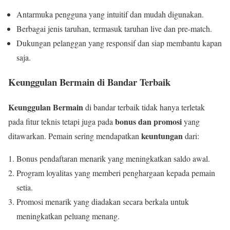
Antarmuka pengguna yang intuitif dan mudah digunakan.
Berbagai jenis taruhan, termasuk taruhan live dan pre-match.
Dukungan pelanggan yang responsif dan siap membantu kapan
saja.
Keunggulan Bermain di Bandar Terbaik
Keunggulan Bermain
di bandar terbaik tidak hanya terletak
bonus dan promosi
pada fitur teknis tetapi juga pada
yang
keuntungan
ditawarkan. Pemain sering mendapatkan
dari:
Bonus pendaftaran menarik yang meningkatkan saldo awal.
Program loyalitas yang memberi penghargaan kepada pemain
setia.
Promosi menarik yang diadakan secara berkala untuk
meningkatkan peluang menang.