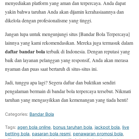
menyediakan platform yang aman dan terpercaya. Anda dapat
yakin bahwa taruhan Anda akan dijamin kerahasiaannya dan
dikelola dengan profesionalisme yang tinggi.
Jangan lupa untuk mengunjungi situs [Bandar Bola Terpercaya]
lainnya yang kami rekomendasikan. Mereka juga termasuk dalam
daftar bandar bola
terbaik di Indonesia. Dengan reputasi yang
baik dan layanan pelanggan yang responsif, Anda akan merasa
nyaman dan puas saat bertaruh di situs-situs ini.
Jadi, tunggu apa lagi? Segera daftar dan buktikan sendiri
pengalaman bermain di bandar bola terpercaya tersebut. Nikmati
taruhan yang mengasyikkan dan kemenangan yang tiada henti!
Categories:
Bandar Bola
Tags:
agen bola online
,
bonus taruhan bola
,
jackpot bola
,
live
betting bola
,
pasaran bola resmi
,
penawaran promosi bola
,