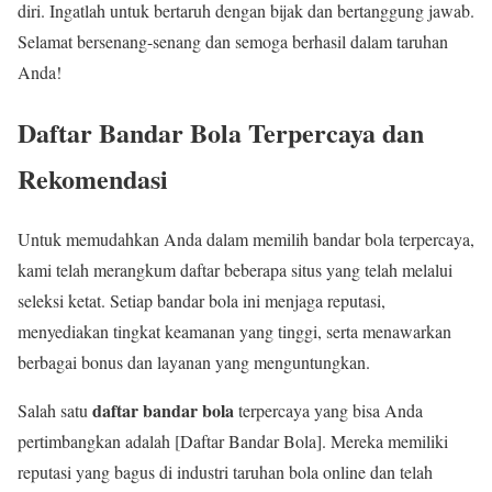
diri. Ingatlah untuk bertaruh dengan bijak dan bertanggung jawab.
Selamat bersenang-senang dan semoga berhasil dalam taruhan
Anda!
Daftar Bandar Bola Terpercaya dan
Rekomendasi
Untuk memudahkan Anda dalam memilih bandar bola terpercaya,
kami telah merangkum daftar beberapa situs yang telah melalui
seleksi ketat. Setiap bandar bola ini menjaga reputasi,
menyediakan tingkat keamanan yang tinggi, serta menawarkan
berbagai bonus dan layanan yang menguntungkan.
daftar bandar bola
Salah satu
terpercaya yang bisa Anda
pertimbangkan adalah [Daftar Bandar Bola]. Mereka memiliki
reputasi yang bagus di industri taruhan bola online dan telah