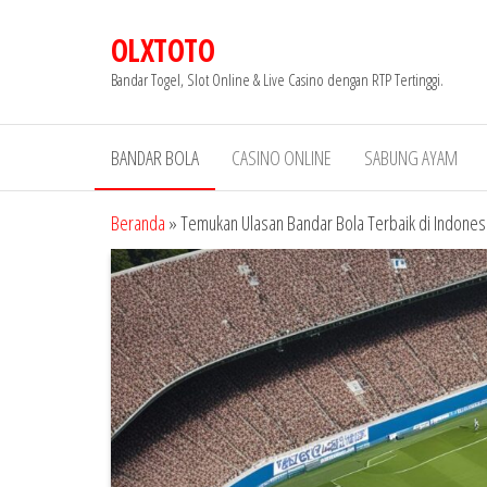
Skip
OLXTOTO
to
the
Bandar Togel, Slot Online & Live Casino dengan RTP Tertinggi.
content
BANDAR BOLA
CASINO ONLINE
SABUNG AYAM
Beranda
»
Temukan Ulasan Bandar Bola Terbaik di Indones