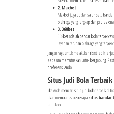
Mereka memiliki lisensi resmi dan me
2. Maxbet
Maxbet juga adalah salah satu bandar
olahraga yang lengkap dan profesional
3. 368bet
368bet adalah bandar bola terpercay
layanan taruhan olahraga yang terper
Jangan ragu untuk melakukan riset lebih lan
sebelum memutuskan untuk bergabung. Pasti
preferensi Anda.
Situs Judi Bola Terbaik
Jika Anda mencari situs judi bola terbaik di 
akan membahas beberapa
situs bandar 
sepakbola.