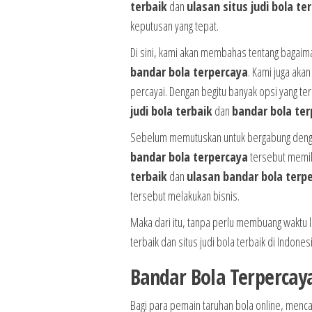
terbaik
dan
ulasan situs judi bola te
keputusan yang tepat.
Di sini, kami akan membahas tentang baga
bandar bola terpercaya
. Kami juga ak
percayai. Dengan begitu banyak opsi yang te
judi bola terbaik
dan
bandar bola ter
Sebelum memutuskan untuk bergabung dengan
bandar bola terpercaya
tersebut memil
terbaik
dan
ulasan bandar bola terp
tersebut melakukan bisnis.
Maka dari itu, tanpa perlu membuang waktu 
terbaik dan situs judi bola terbaik di Indonesi
Bandar Bola Terpercaya
Bagi para pemain taruhan bola online, menca