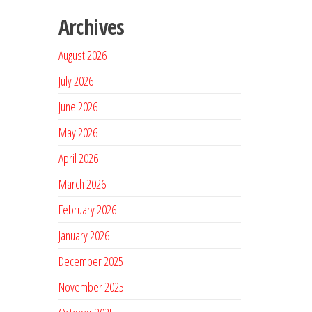
Archives
August 2026
July 2026
June 2026
May 2026
April 2026
March 2026
February 2026
January 2026
December 2025
November 2025