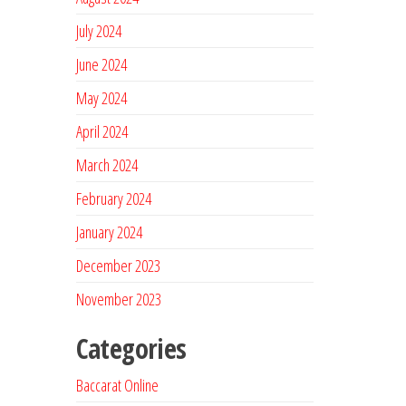
July 2024
June 2024
May 2024
April 2024
March 2024
February 2024
January 2024
December 2023
November 2023
Categories
Baccarat Online