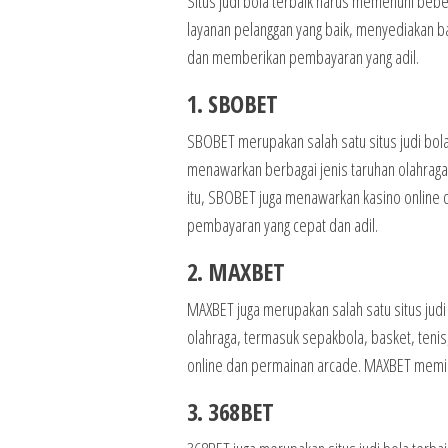
Situs judi bola terbaik harus memenuhi bebe
layanan pelanggan yang baik, menyediakan ba
dan memberikan pembayaran yang adil.
1. SBOBET
SBOBET merupakan salah satu situs judi bola
menawarkan berbagai jenis taruhan olahraga, 
itu, SBOBET juga menawarkan kasino online 
pembayaran yang cepat dan adil.
2. MAXBET
MAXBET juga merupakan salah satu situs judi
olahraga, termasuk sepakbola, basket, tenis
online dan permainan arcade. MAXBET memili
3. 368BET