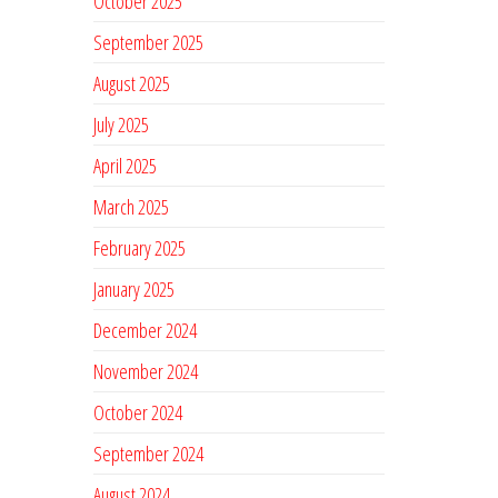
October 2025
September 2025
August 2025
July 2025
April 2025
March 2025
February 2025
January 2025
December 2024
November 2024
October 2024
September 2024
August 2024