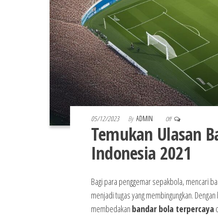
05/12/2023
By
ADMIN
Off
Temukan Ulasan Ba
Indonesia 2021
Bagi para penggemar sepakbola, mencari ba
menjadi tugas yang membingungkan. Dengan beg
membedakan
bandar bola terpercaya
d