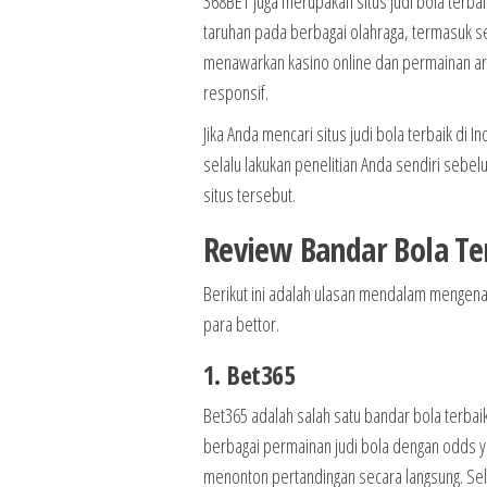
368BET juga merupakan situs judi bola terba
taruhan pada berbagai olahraga, termasuk sep
menawarkan kasino online dan permainan arc
responsif.
Jika Anda mencari situs judi bola terbaik di
selalu lakukan penelitian Anda sendiri sebe
situs tersebut.
Review Bandar Bola Te
Berikut ini adalah ulasan mendalam mengenai
para bettor.
1. Bet365
Bet365 adalah salah satu bandar bola terbaik 
berbagai permainan judi bola dengan odds ya
menonton pertandingan secara langsung. Sela