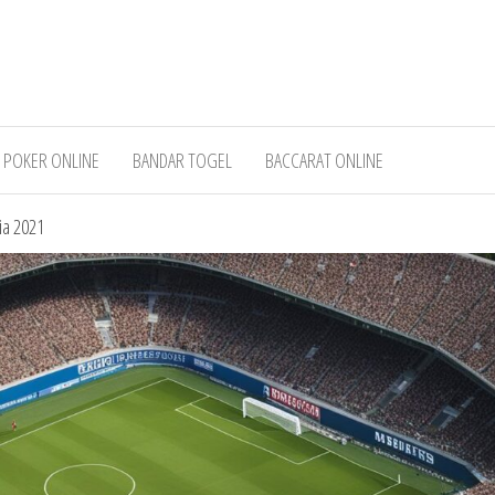
POKER ONLINE
BANDAR TOGEL
BACCARAT ONLINE
ia 2021