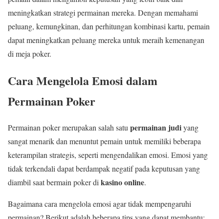
meningkatkan strategi permainan mereka. Dengan memahami
peluang, kemungkinan, dan perhitungan kombinasi kartu, pemain
dapat meningkatkan peluang mereka untuk meraih kemenangan
di meja poker.
Cara Mengelola Emosi dalam
Permainan Poker
permainan judi
Permainan poker merupakan salah satu
yang
sangat menarik dan menuntut pemain untuk memiliki beberapa
keterampilan strategis, seperti mengendalikan emosi. Emosi yang
tidak terkendali dapat berdampak negatif pada keputusan yang
kasino online
diambil saat bermain poker di
.
Bagaimana cara mengelola emosi agar tidak mempengaruhi
permainan? Berikut adalah beberapa tips yang dapat membantu: