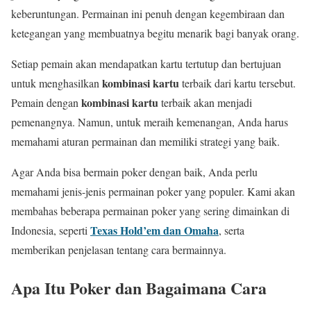
keberuntungan. Permainan ini penuh dengan kegembiraan dan
ketegangan yang membuatnya begitu menarik bagi banyak orang.
Setiap pemain akan mendapatkan kartu tertutup dan bertujuan
kombinasi kartu
untuk menghasilkan
terbaik dari kartu tersebut.
kombinasi kartu
Pemain dengan
terbaik akan menjadi
pemenangnya. Namun, untuk meraih kemenangan, Anda harus
memahami aturan permainan dan memiliki strategi yang baik.
Agar Anda bisa bermain poker dengan baik, Anda perlu
memahami jenis-jenis permainan poker yang populer. Kami akan
membahas beberapa permainan poker yang sering dimainkan di
Texas Hold’em
dan
Omaha
Indonesia, seperti
, serta
memberikan penjelasan tentang cara bermainnya.
Apa Itu Poker dan Bagaimana Cara