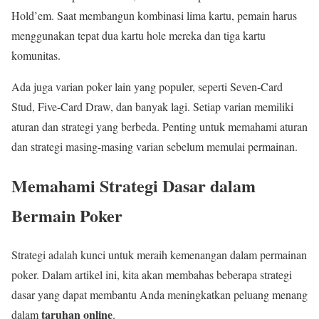
Hold’em. Saat membangun kombinasi lima kartu, pemain harus
menggunakan tepat dua kartu hole mereka dan tiga kartu
komunitas.
Ada juga varian poker lain yang populer, seperti Seven-Card
Stud, Five-Card Draw, dan banyak lagi. Setiap varian memiliki
aturan dan strategi yang berbeda. Penting untuk memahami aturan
dan strategi masing-masing varian sebelum memulai permainan.
Memahami Strategi Dasar dalam
Bermain Poker
Strategi adalah kunci untuk meraih kemenangan dalam permainan
poker. Dalam artikel ini, kita akan membahas beberapa strategi
dasar yang dapat membantu Anda meningkatkan peluang menang
taruhan online
dalam
.