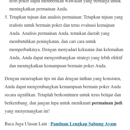
teori poker dapat memberikan wawasan yang berharga untuk
meningkatkan permainan Anda.
Tetapkan tujuan dan analisis permainan: Tetapkan tujuan yang
realistis untuk bermain poker dan terus evaluasi kemajuan
Anda. Analisis permainan Anda, temukan daerah yang
membutuhkan peningkatan, dan cari cara untuk
memperbaikinya. Dengan menyadari kekuatan dan kelemahan
Anda, Anda dapat mengembangkan strategi yang lebih efektif
dan meningkatkan kemampuan bermain poker Anda.
Dengan menerapkan tips ini dan dengan latihan yang konsisten,
Anda dapat mengembangkan kemampuan bermain poker Anda
secara signifikan. Tetaplah berkomitmen untuk terus belajar dan
permainan judi
berkembang, dan jangan lupa untuk menikmati
yang menyenangkan ini!
Panduan Lengkap Sabung Ayam
Baca Juga Ulasan Lain :