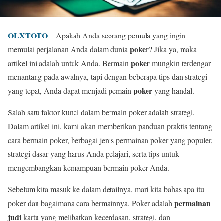
OLXTOTO
– Apakah Anda seorang pemula yang ingin
poker
memulai perjalanan Anda dalam dunia
? Jika ya, maka
poker
artikel ini adalah untuk Anda. Bermain
mungkin terdengar
menantang pada awalnya, tapi dengan beberapa tips dan strategi
poker
yang tepat, Anda dapat menjadi pemain
yang handal.
Salah satu faktor kunci dalam bermain poker adalah strategi.
Dalam artikel ini, kami akan memberikan panduan praktis tentang
cara bermain poker, berbagai jenis permainan poker yang populer,
strategi dasar yang harus Anda pelajari, serta tips untuk
mengembangkan kemampuan bermain poker Anda.
Sebelum kita masuk ke dalam detailnya, mari kita bahas apa itu
permainan
poker dan bagaimana cara bermainnya. Poker adalah
judi
kartu yang melibatkan kecerdasan, strategi, dan