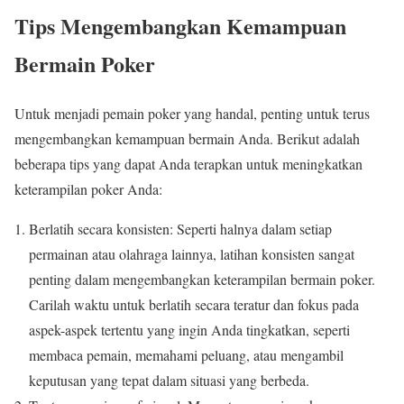
Tips Mengembangkan Kemampuan
Bermain Poker
Untuk menjadi pemain poker yang handal, penting untuk terus
mengembangkan kemampuan bermain Anda. Berikut adalah
beberapa tips yang dapat Anda terapkan untuk meningkatkan
keterampilan poker Anda:
Berlatih secara konsisten: Seperti halnya dalam setiap
permainan atau olahraga lainnya, latihan konsisten sangat
penting dalam mengembangkan keterampilan bermain poker.
Carilah waktu untuk berlatih secara teratur dan fokus pada
aspek-aspek tertentu yang ingin Anda tingkatkan, seperti
membaca pemain, memahami peluang, atau mengambil
keputusan yang tepat dalam situasi yang berbeda.