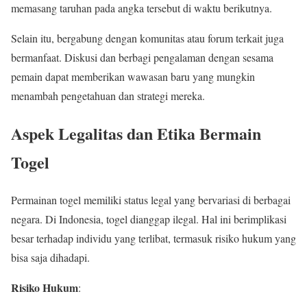
memasang taruhan pada angka tersebut di waktu berikutnya.
Selain itu, bergabung dengan komunitas atau forum terkait juga
bermanfaat. Diskusi dan berbagi pengalaman dengan sesama
pemain dapat memberikan wawasan baru yang mungkin
menambah pengetahuan dan strategi mereka.
Aspek Legalitas dan Etika Bermain
Togel
Permainan togel memiliki status legal yang bervariasi di berbagai
negara. Di Indonesia, togel dianggap ilegal. Hal ini berimplikasi
besar terhadap individu yang terlibat, termasuk risiko hukum yang
bisa saja dihadapi.
Risiko Hukum
: