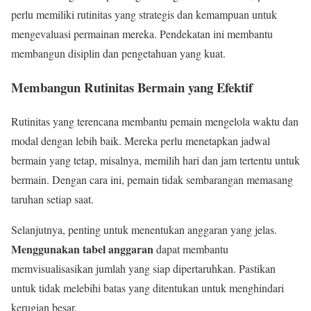
perlu memiliki rutinitas yang strategis dan kemampuan untuk
mengevaluasi permainan mereka. Pendekatan ini membantu
membangun disiplin dan pengetahuan yang kuat.
Membangun Rutinitas Bermain yang Efektif
Rutinitas yang terencana membantu pemain mengelola waktu dan
modal dengan lebih baik. Mereka perlu menetapkan jadwal
bermain yang tetap, misalnya, memilih hari dan jam tertentu untuk
bermain. Dengan cara ini, pemain tidak sembarangan memasang
taruhan setiap saat.
Selanjutnya, penting untuk menentukan anggaran yang jelas.
Menggunakan tabel anggaran
dapat membantu
memvisualisasikan jumlah yang siap dipertaruhkan. Pastikan
untuk tidak melebihi batas yang ditentukan untuk menghindari
kerugian besar.