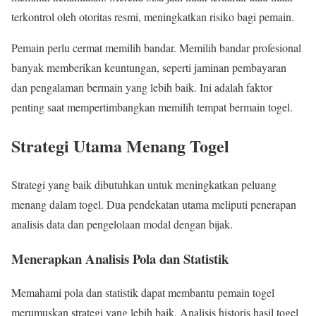
terkontrol oleh otoritas resmi, meningkatkan risiko bagi pemain.
Pemain perlu cermat memilih bandar. Memilih bandar profesional
banyak memberikan keuntungan, seperti jaminan pembayaran
dan pengalaman bermain yang lebih baik. Ini adalah faktor
penting saat mempertimbangkan memilih tempat bermain togel.
Strategi Utama Menang Togel
Strategi yang baik dibutuhkan untuk meningkatkan peluang
menang dalam togel. Dua pendekatan utama meliputi penerapan
analisis data dan pengelolaan modal dengan bijak.
Menerapkan Analisis Pola dan Statistik
Memahami pola dan statistik dapat membantu pemain togel
merumuskan strategi yang lebih baik. Analisis historis hasil togel