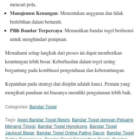
mencari pola.
Manajemen Keuangan
: Menentukan anggaran dan tidak
berlebihan dalam bertaruh.
Pilih Bandar Terpercaya
: Memastikan bandar togel berlisensi
untuk menghindari penipuan.
Memahami setiap langkah dari proses ini dapat memberikan
keuntungan lebih besar. Keberhasilan dalam togel sering
bergantung pada kombinasi pengetahuan dan keberuntungan.
Kepatuhan pada strategi dan disiplin adalah kunci. Pemain yang
mengikuti panduan ini biasanya memiliki pengalaman lebih baik.
Categories:
Bandar Togel
Tags:
Agen Bandar Togel Resmi
,
Bandar Togel dengan Peluang
Menang Tinggi
,
Bandar Togel Hongkong
,
Bandar Togel
Jackpot Besar
,
Bandar Togel Online Paling Gacor
,
Bandar Togel