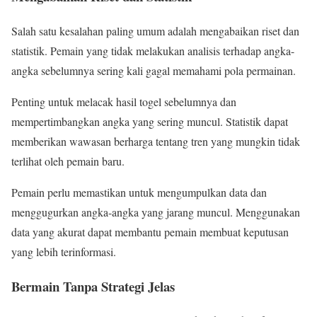
Salah satu kesalahan paling umum adalah mengabaikan riset dan
statistik. Pemain yang tidak melakukan analisis terhadap angka-
angka sebelumnya sering kali gagal memahami pola permainan.
Penting untuk melacak hasil togel sebelumnya dan
mempertimbangkan angka yang sering muncul. Statistik dapat
memberikan wawasan berharga tentang tren yang mungkin tidak
terlihat oleh pemain baru.
Pemain perlu memastikan untuk mengumpulkan data dan
menggugurkan angka-angka yang jarang muncul. Menggunakan
data yang akurat dapat membantu pemain membuat keputusan
yang lebih terinformasi.
Bermain Tanpa Strategi Jelas