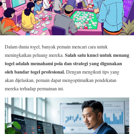
Dalam dunia togel, banyak pemain mencari cara untuk
Salah satu kunci untuk menang
meningkatkan peluang mereka.
togel adalah memahami pola dan strategi yang digunakan
oleh bandar togel profesional.
Dengan mengikuti tips yang
akan dijelaskan, pemain dapat mengoptimalkan pendekatan
mereka terhadap permainan ini.