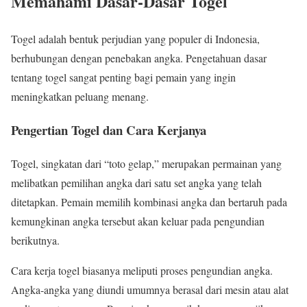
Memahami Dasar-Dasar Togel
Togel adalah bentuk perjudian yang populer di Indonesia,
berhubungan dengan penebakan angka. Pengetahuan dasar
tentang togel sangat penting bagi pemain yang ingin
meningkatkan peluang menang.
Pengertian Togel dan Cara Kerjanya
Togel, singkatan dari “toto gelap,” merupakan permainan yang
melibatkan pemilihan angka dari satu set angka yang telah
ditetapkan. Pemain memilih kombinasi angka dan bertaruh pada
kemungkinan angka tersebut akan keluar pada pengundian
berikutnya.
Cara kerja togel biasanya meliputi proses pengundian angka.
Angka-angka yang diundi umumnya berasal dari mesin atau alat