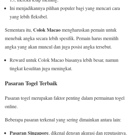
Ini menjadikannya pilihan populer bagi yang mencari cara
yang lebih fleksibel.
Colok Macao
Sementara itu,
mengharuskan pemain untuk
menebak angka secara lebih spesifik. Pemain harus memilih
angka yang akan muncul dan juga posisi angka tersebut.
Reward untuk Colok Macao biasanya lebih besar, namun
tingkat kesulitan juga meningkat.
Pasaran Togel Terbaik
Pasaran togel merupakan faktor penting dalam permainan togel
online.
Beberapa pasaran terkenal yang sering dimainkan antara lain:
Pasaran Singapore
, dikenal dengan akurasi dan reputasinya.