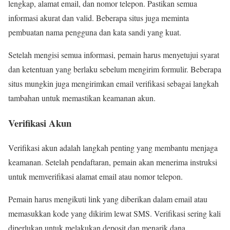
lengkap, alamat email, dan nomor telepon. Pastikan semua
informasi akurat dan valid. Beberapa situs juga meminta
pembuatan nama pengguna dan kata sandi yang kuat.
Setelah mengisi semua informasi, pemain harus menyetujui syarat
dan ketentuan yang berlaku sebelum mengirim formulir. Beberapa
situs mungkin juga mengirimkan email verifikasi sebagai langkah
tambahan untuk memastikan keamanan akun.
Verifikasi Akun
Verifikasi akun adalah langkah penting yang membantu menjaga
keamanan. Setelah pendaftaran, pemain akan menerima instruksi
untuk memverifikasi alamat email atau nomor telepon.
Pemain harus mengikuti link yang diberikan dalam email atau
memasukkan kode yang dikirim lewat SMS. Verifikasi sering kali
diperlukan untuk melakukan deposit dan menarik dana.