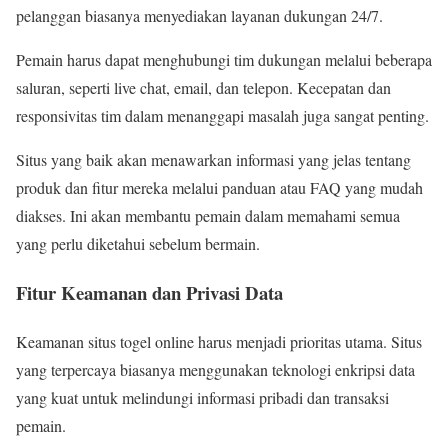
pelanggan biasanya menyediakan layanan dukungan 24/7.
Pemain harus dapat menghubungi tim dukungan melalui beberapa
saluran, seperti live chat, email, dan telepon. Kecepatan dan
responsivitas tim dalam menanggapi masalah juga sangat penting.
Situs yang baik akan menawarkan informasi yang jelas tentang
produk dan fitur mereka melalui panduan atau FAQ yang mudah
diakses. Ini akan membantu pemain dalam memahami semua
yang perlu diketahui sebelum bermain.
Fitur Keamanan dan Privasi Data
Keamanan situs togel online harus menjadi prioritas utama. Situs
yang terpercaya biasanya menggunakan teknologi enkripsi data
yang kuat untuk melindungi informasi pribadi dan transaksi
pemain.