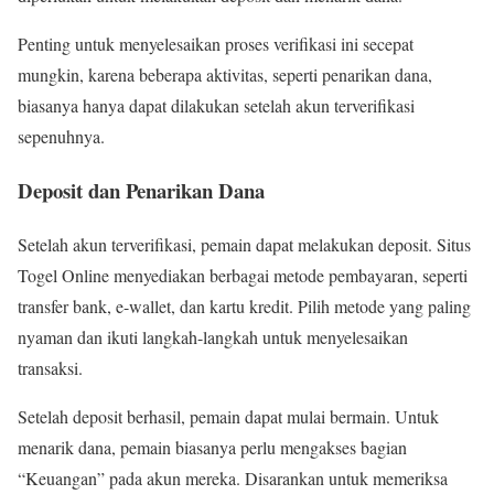
Penting untuk menyelesaikan proses verifikasi ini secepat
mungkin, karena beberapa aktivitas, seperti penarikan dana,
biasanya hanya dapat dilakukan setelah akun terverifikasi
sepenuhnya.
Deposit dan Penarikan Dana
Setelah akun terverifikasi, pemain dapat melakukan deposit. Situs
Togel Online menyediakan berbagai metode pembayaran, seperti
transfer bank, e-wallet, dan kartu kredit. Pilih metode yang paling
nyaman dan ikuti langkah-langkah untuk menyelesaikan
transaksi.
Setelah deposit berhasil, pemain dapat mulai bermain. Untuk
menarik dana, pemain biasanya perlu mengakses bagian
“Keuangan” pada akun mereka. Disarankan untuk memeriksa