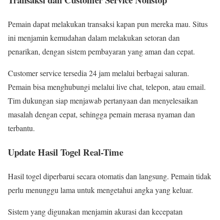
Pemain dapat melakukan transaksi kapan pun mereka mau. Situs
ini menjamin kemudahan dalam melakukan setoran dan
penarikan, dengan sistem pembayaran yang aman dan cepat.
Customer service tersedia 24 jam melalui berbagai saluran.
Pemain bisa menghubungi melalui live chat, telepon, atau email.
Tim dukungan siap menjawab pertanyaan dan menyelesaikan
masalah dengan cepat, sehingga pemain merasa nyaman dan
terbantu.
Update Hasil Togel Real-Time
Hasil togel diperbarui secara otomatis dan langsung. Pemain tidak
perlu menunggu lama untuk mengetahui angka yang keluar.
Sistem yang digunakan menjamin akurasi dan kecepatan