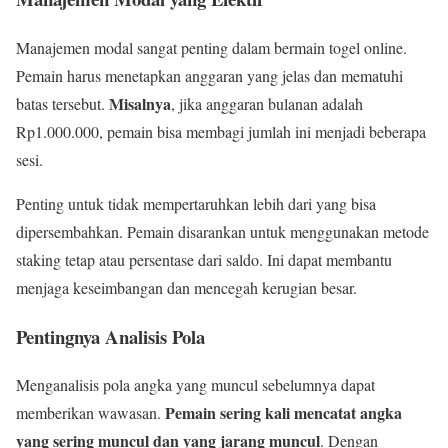
Manajemen modal sangat penting dalam bermain togel online.
Pemain harus menetapkan anggaran yang jelas dan mematuhi
Misalnya
batas tersebut.
, jika anggaran bulanan adalah
Rp1.000.000, pemain bisa membagi jumlah ini menjadi beberapa
sesi.
Penting untuk tidak mempertaruhkan lebih dari yang bisa
dipersembahkan. Pemain disarankan untuk menggunakan metode
staking tetap atau persentase dari saldo. Ini dapat membantu
menjaga keseimbangan dan mencegah kerugian besar.
Pentingnya Analisis Pola
Menganalisis pola angka yang muncul sebelumnya dapat
Pemain sering kali mencatat angka
memberikan wawasan.
yang sering muncul dan yang jarang muncul
. Dengan