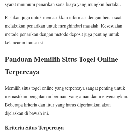
syarat minimum penarikan serta biaya yang mungkin berlaku.
Pastikan juga untuk memasukkan informasi dengan benar saat
melakukan penarikan untuk menghindari masalah. Kesesuaian
metode penarikan dengan metode deposit juga penting untuk
kelancaran transaksi.
Panduan Memilih Situs Togel Online
Terpercaya
Memilih situs togel online yang terpercaya sangat penting untuk
memastikan pengalaman bermain yang aman dan menyenangkan.
Beberapa kriteria dan fitur yang harus diperhatikan akan
dijelaskan di bawah ini.
Kriteria Situs Terpercaya