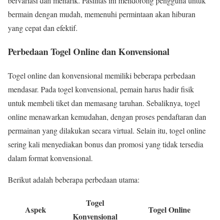
bervariasi dan menarik. Fasilitas ini mendorong pengguna untuk
bermain dengan mudah, memenuhi permintaan akan hiburan
yang cepat dan efektif.
Perbedaan Togel Online dan Konvensional
Togel online dan konvensional memiliki beberapa perbedaan
mendasar. Pada togel konvensional, pemain harus hadir fisik
untuk membeli tiket dan memasang taruhan. Sebaliknya, togel
online menawarkan kemudahan, dengan proses pendaftaran dan
permainan yang dilakukan secara virtual. Selain itu, togel online
sering kali menyediakan bonus dan promosi yang tidak tersedia
dalam format konvensional.
Berikut adalah beberapa perbedaan utama:
Togel
Aspek
Togel Online
Konvensional