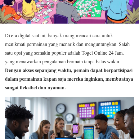
Di era digital saat ini, banyak orang mencari cara untuk
menikmati permainan yang menarik dan menguntungkan. Salah
satu opsi yang semakin populer adalah Togel Online 24 Jam,
yang menawarkan pengalaman bermain tanpa batas waktu.
Dengan akses sepanjang waktu, pemain dapat berpartisipasi
dalam permainan kapan saja mereka inginkan, membuatnya
sangat fleksibel dan nyaman.