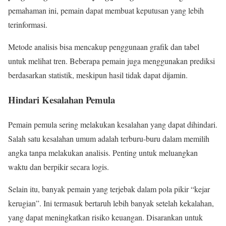
pemahaman ini, pemain dapat membuat keputusan yang lebih
terinformasi.
Metode analisis bisa mencakup penggunaan grafik dan tabel
untuk melihat tren. Beberapa pemain juga menggunakan prediksi
berdasarkan statistik, meskipun hasil tidak dapat dijamin.
Hindari Kesalahan Pemula
Pemain pemula sering melakukan kesalahan yang dapat dihindari.
Salah satu kesalahan umum adalah terburu-buru dalam memilih
angka tanpa melakukan analisis. Penting untuk meluangkan
waktu dan berpikir secara logis.
Selain itu, banyak pemain yang terjebak dalam pola pikir “kejar
kerugian”. Ini termasuk bertaruh lebih banyak setelah kekalahan,
yang dapat meningkatkan risiko keuangan. Disarankan untuk