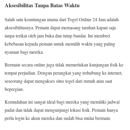
Aksesibilitas Tanpa Batas Waktu
Salah satu keuntungan utama dari Togel Online 24 Jam adalah
aksesibilitasnya. Pemain dapat memasang taruhan kapan saja
tanpa terikat oleh jam buka dan tutup bandar. Ini memberi
kebebasan kepada pemain untuk memilih waktu yang paling
nyaman bagi mereka.
Bermain secara online juga tidak memerlukan kunjungan fisik ke
tempat perjudian. Dengan perangkat yang terhubung ke internet,
seseorang dapat mengakses situs togel dari rumah atau saat
bepergian.
Kemudahan ini sangat ideal bagi mereka yang memiliki jadwal
padat dan tidak dapat mengunjungi lokasi fisik. Pemain hanya
perlu login ke akun mereka dan sudah bisa mulai bermain.