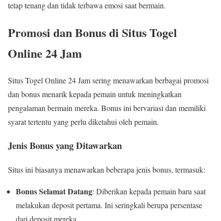
tetap tenang dan tidak terbawa emosi saat bermain.
Promosi dan Bonus di Situs Togel
Online 24 Jam
Situs Togel Online 24 Jam sering menawarkan berbagai promosi
dan bonus menarik kepada pemain untuk meningkatkan
pengalaman bermain mereka. Bonus ini bervariasi dan memiliki
syarat tertentu yang perlu diketahui oleh pemain.
Jenis Bonus yang Ditawarkan
Situs ini biasanya menawarkan beberapa jenis bonus, termasuk:
Bonus Selamat Datang
: Diberikan kepada pemain baru saat
melakukan deposit pertama. Ini seringkali berupa persentase
dari deposit mereka.