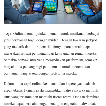
Togel Online memungkinkan pemain untuk menikmati berbagai
jenis permainan togel dengan mudah. Dengan tawaran jackpot
yang menarik dan fitur menarik lainnya, para pemain dapat
merasakan sensasi permainan dari kenyamanan rumah mereka.
Semakin banyak situs yang menyediakan platform ini, semakin
banyak pula peluang bagi para pemain untuk menemukan
permainan yang sesuai dengan preferensi mereka.
Dalam dunia togel online, keamanan dan kepercayaan adalah
aspek utama. Pemain perlu memastikan bahwa mereka memilih
situs yang terjamin dan memiliki lisensi resmi. Dengan demikian,
mereka dapat bermain dengan tenang, mengetahui bahwa data