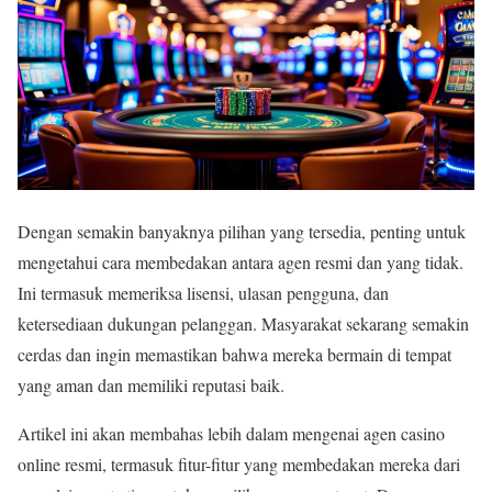
Dengan semakin banyaknya pilihan yang tersedia, penting untuk
mengetahui cara membedakan antara agen resmi dan yang tidak.
Ini termasuk memeriksa lisensi, ulasan pengguna, dan
ketersediaan dukungan pelanggan. Masyarakat sekarang semakin
cerdas dan ingin memastikan bahwa mereka bermain di tempat
yang aman dan memiliki reputasi baik.
Artikel ini akan membahas lebih dalam mengenai agen casino
online resmi, termasuk fitur-fitur yang membedakan mereka dari