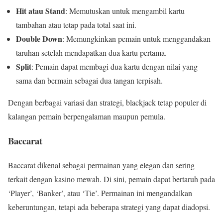
Hit atau Stand
: Memutuskan untuk mengambil kartu
tambahan atau tetap pada total saat ini.
Double Down
: Memungkinkan pemain untuk menggandakan
taruhan setelah mendapatkan dua kartu pertama.
Split
: Pemain dapat membagi dua kartu dengan nilai yang
sama dan bermain sebagai dua tangan terpisah.
Dengan berbagai variasi dan strategi, blackjack tetap populer di
kalangan pemain berpengalaman maupun pemula.
Baccarat
Baccarat dikenal sebagai permainan yang elegan dan sering
terkait dengan kasino mewah. Di sini, pemain dapat bertaruh pada
‘Player’, ‘Banker’, atau ‘Tie’. Permainan ini mengandalkan
keberuntungan, tetapi ada beberapa strategi yang dapat diadopsi.