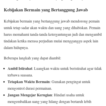
Kebijakan Bermain yang Bertanggung Jawab
Kebijakan bermain yang bertanggung jawab mendorong pemain
untuk tetap sadar akan waktu dan uang yang dihabiskan. Pemain
harus memahami tanda-tanda ketergantungan judi dan mengambil
tindakan ketika merasa perjudian mulai mengganggu aspek lain
dalam hidupnya.
Beberapa langkah yang dapat diambil:
Ambil Istirahat
: Luangkan waktu untuk beristirahat agar tidak
terbawa suasana.
Tetapkan Waktu Bermain
: Gunakan pengingat untuk
mengontrol durasi permainan.
Jangan Mengejar Kerugian
: Hindari usaha untuk
mengembalikan uang yang hilang dengan bertaruh lebih