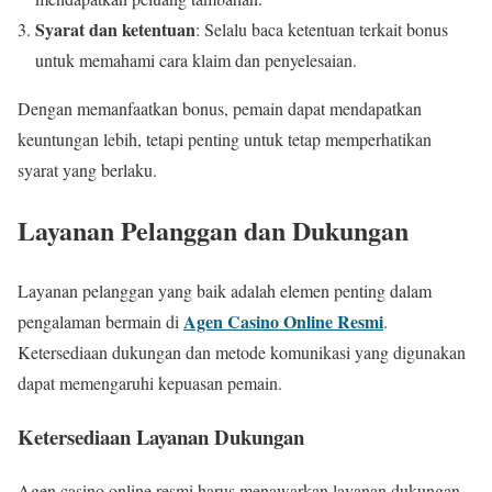
Syarat dan ketentuan
: Selalu baca ketentuan terkait bonus
untuk memahami cara klaim dan penyelesaian.
Dengan memanfaatkan bonus, pemain dapat mendapatkan
keuntungan lebih, tetapi penting untuk tetap memperhatikan
syarat yang berlaku.
Layanan Pelanggan dan Dukungan
Layanan pelanggan yang baik adalah elemen penting dalam
Agen Casino Online Resmi
pengalaman bermain di
.
Ketersediaan dukungan dan metode komunikasi yang digunakan
dapat memengaruhi kepuasan pemain.
Ketersediaan Layanan Dukungan
Agen casino online resmi harus menawarkan layanan dukungan