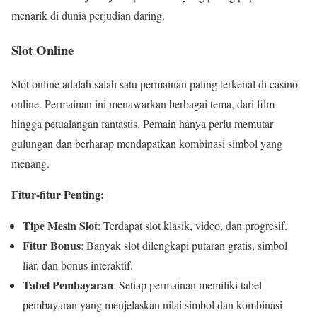
menarik di dunia perjudian daring.
Slot Online
Slot online adalah salah satu permainan paling terkenal di casino
online. Permainan ini menawarkan berbagai tema, dari film
hingga petualangan fantastis. Pemain hanya perlu memutar
gulungan dan berharap mendapatkan kombinasi simbol yang
menang.
Fitur-fitur Penting:
Tipe Mesin Slot
: Terdapat slot klasik, video, dan progresif.
Fitur Bonus
: Banyak slot dilengkapi putaran gratis, simbol
liar, dan bonus interaktif.
Tabel Pembayaran
: Setiap permainan memiliki tabel
pembayaran yang menjelaskan nilai simbol dan kombinasi