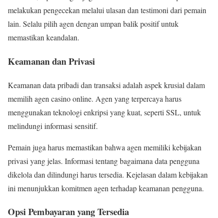
melakukan pengecekan melalui ulasan dan testimoni dari pemain
lain. Selalu pilih agen dengan umpan balik positif untuk
memastikan keandalan.
Keamanan dan Privasi
Keamanan data pribadi dan transaksi adalah aspek krusial dalam
memilih agen casino online. Agen yang terpercaya harus
menggunakan teknologi enkripsi yang kuat, seperti SSL, untuk
melindungi informasi sensitif.
Pemain juga harus memastikan bahwa agen memiliki kebijakan
privasi yang jelas. Informasi tentang bagaimana data pengguna
dikelola dan dilindungi harus tersedia. Kejelasan dalam kebijakan
ini menunjukkan komitmen agen terhadap keamanan pengguna.
Opsi Pembayaran yang Tersedia