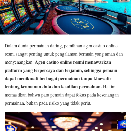
Dalam dunia permainan daring, pemilihan agen casino online
resmi sangat penting untuk pengalaman bermain yang aman dan
Agen casino online resmi menawarkan
menyenangkan.
platform yang terpercaya dan terjamin, sehingga pemain
dapat menikmati berbagai permainan tanpa khawatir
tentang keamanan data dan keadilan permainan.
Hal ini
memastikan bahwa para pemain dapat fokus pada kesenangan
permainan, bukan pada risiko yang tidak perlu.