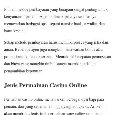
Pilihan metode pembayaran yang beragam sangat penting untuk
kenyamanan pemain. Agen online terpercaya seharusnya
menawarkan berbagai opsi, seperti transfer bank, e-wallet, dan
kartu kredit.
Setiap metode pembayaran harus memiliki proses yang jelas dan
aman. Beberapa agen juga mungkin menawarkan bonus atau
promosi untuk metode tertentu. Memahami kecepatan pemrosesan
dan biaya yang mungkin timbul sangat membantu dalam
pengambilan keputusan.
Jenis Permainan Casino Online
Permainan casino online menawarkan berbagai opsi bagi para
pemain, dari yang sederhana hingga yang kompleks. Artikel ini
akan membahas jenis-jenis permainan yang paling populer dan