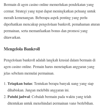
Bermain di agen casino online memerlukan pendekatan yang
cermat. Strategi yang tepat dapat meningkatkan peluang untuk
meraih kemenangan. Beberapa aspek penting yang perlu
diperhatikan mencakup pengelolaan bankroll, pemahaman aturan
permainan, serta memanfaatkan bonus dan promosi yang
ditawarkan.
Mengelola Bankroll
Pengelolaan bankroll adalah langkah krusial dalam bermain di
agen casino online. Pemain harus menetapkan anggaran yang
jelas sebelum memulai permainan.
Tetapkan batas
: Tentukan berapa banyak uang yang siap
dihabiskan. Jangan melebihi anggaran ini.
Patuhi jadwal
: Cobalah bermain pada waktu yang telah
ditentukan untuk menghindari permainan yang berlebihan.