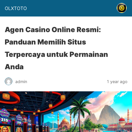
OLXTOTO
Agen Casino Online Resmi:
Panduan Memilih Situs
Terpercaya untuk Permainan
Anda
admin
1 year ago