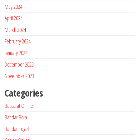
May 2024
April 2024
March 2024
February 2024
January 2024
December 2023
November 2023
Categories
Baccarat Online
Bandar Bola
Bandar Togel