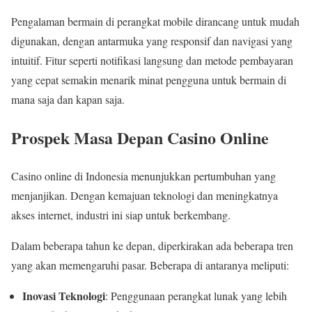
Pengalaman bermain di perangkat mobile dirancang untuk mudah
digunakan, dengan antarmuka yang responsif dan navigasi yang
intuitif. Fitur seperti notifikasi langsung dan metode pembayaran
yang cepat semakin menarik minat pengguna untuk bermain di
mana saja dan kapan saja.
Prospek Masa Depan Casino Online
Casino online di Indonesia menunjukkan pertumbuhan yang
menjanjikan. Dengan kemajuan teknologi dan meningkatnya
akses internet, industri ini siap untuk berkembang.
Dalam beberapa tahun ke depan, diperkirakan ada beberapa tren
yang akan memengaruhi pasar. Beberapa di antaranya meliputi:
Inovasi Teknologi
: Penggunaan perangkat lunak yang lebih