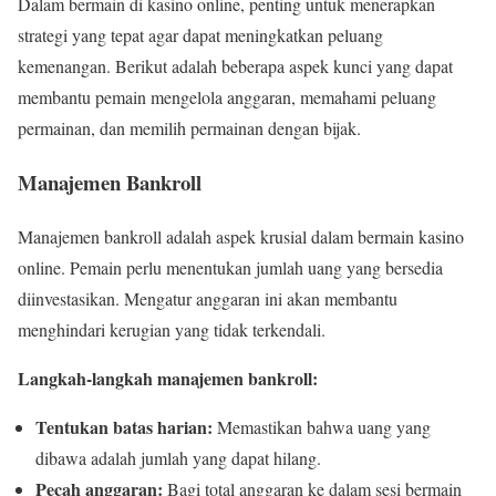
Dalam bermain di kasino online, penting untuk menerapkan
strategi yang tepat agar dapat meningkatkan peluang
kemenangan. Berikut adalah beberapa aspek kunci yang dapat
membantu pemain mengelola anggaran, memahami peluang
permainan, dan memilih permainan dengan bijak.
Manajemen Bankroll
Manajemen bankroll adalah aspek krusial dalam bermain kasino
online. Pemain perlu menentukan jumlah uang yang bersedia
diinvestasikan. Mengatur anggaran ini akan membantu
menghindari kerugian yang tidak terkendali.
Langkah-langkah manajemen bankroll:
Tentukan batas harian:
Memastikan bahwa uang yang
dibawa adalah jumlah yang dapat hilang.
Pecah anggaran:
Bagi total anggaran ke dalam sesi bermain