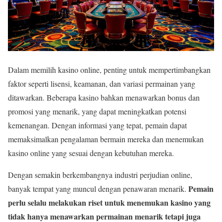
Dalam memilih kasino online, penting untuk mempertimbangkan
faktor seperti lisensi, keamanan, dan variasi permainan yang
ditawarkan. Beberapa kasino bahkan menawarkan bonus dan
promosi yang menarik, yang dapat meningkatkan potensi
kemenangan. Dengan informasi yang tepat, pemain dapat
memaksimalkan pengalaman bermain mereka dan menemukan
kasino online yang sesuai dengan kebutuhan mereka.
Dengan semakin berkembangnya industri perjudian online,
Pemain
banyak tempat yang muncul dengan penawaran menarik.
perlu selalu melakukan riset untuk menemukan kasino yang
tidak hanya menawarkan permainan menarik tetapi juga