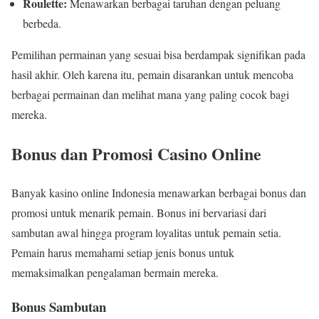
Roulette:
Menawarkan berbagai taruhan dengan peluang
berbeda.
Pemilihan permainan yang sesuai bisa berdampak signifikan pada
hasil akhir. Oleh karena itu, pemain disarankan untuk mencoba
berbagai permainan dan melihat mana yang paling cocok bagi
mereka.
Bonus dan Promosi Casino Online
Banyak kasino online Indonesia menawarkan berbagai bonus dan
promosi untuk menarik pemain. Bonus ini bervariasi dari
sambutan awal hingga program loyalitas untuk pemain setia.
Pemain harus memahami setiap jenis bonus untuk
memaksimalkan pengalaman bermain mereka.
Bonus Sambutan