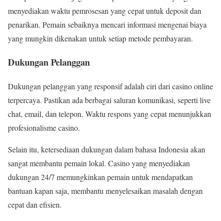
menyediakan waktu pemrosesan yang cepat untuk deposit dan
penarikan. Pemain sebaiknya mencari informasi mengenai biaya
yang mungkin dikenakan untuk setiap metode pembayaran.
Dukungan Pelanggan
Dukungan pelanggan yang responsif adalah ciri dari casino online
terpercaya. Pastikan ada berbagai saluran komunikasi, seperti live
chat, email, dan telepon. Waktu respons yang cepat menunjukkan
profesionalisme casino.
Selain itu, ketersediaan dukungan dalam bahasa Indonesia akan
sangat membantu pemain lokal. Casino yang menyediakan
dukungan 24/7 memungkinkan pemain untuk mendapatkan
bantuan kapan saja, membantu menyelesaikan masalah dengan
cepat dan efisien.