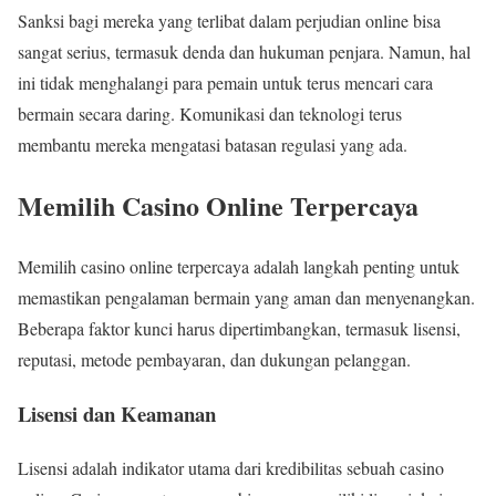
Sanksi bagi mereka yang terlibat dalam perjudian online bisa
sangat serius, termasuk denda dan hukuman penjara. Namun, hal
ini tidak menghalangi para pemain untuk terus mencari cara
bermain secara daring. Komunikasi dan teknologi terus
membantu mereka mengatasi batasan regulasi yang ada.
Memilih Casino Online Terpercaya
Memilih casino online terpercaya adalah langkah penting untuk
memastikan pengalaman bermain yang aman dan menyenangkan.
Beberapa faktor kunci harus dipertimbangkan, termasuk lisensi,
reputasi, metode pembayaran, dan dukungan pelanggan.
Lisensi dan Keamanan
Lisensi adalah indikator utama dari kredibilitas sebuah casino