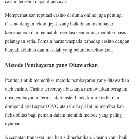
casino tersebut dapat dipercaya.
Memperhatikan reputasi casino di dunia online juga penting.
Casino dengan rekam jejak yang baik dalam membayar
kemenangan dan mematuhi regulasi cenderung memiliki basis
pelanggan setia. Pemain harus waspada terhadap casino dengan
banyak keluhan dan masalah yang belum terselesaikan.
Metode Pembayaran yang Ditawarkan
Penting untuk memeriksa metode pembayaran yang ditawarkan
oleh casino. Casino terpercaya biasanya menawarkan beragam
opsi pembayaran, termasuk transfer bank, kartu kredit, dan
dompet digital seperti OVO atau GoPay. Hal ini memberikan
fleksibilitas bagi pemain dalam memilih metode yang paling
nyaman.
Kecepatan transaksi juga harus diperhatikan. Casino yang baik