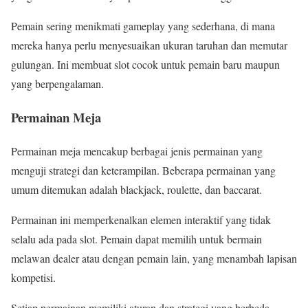
Pemain sering menikmati gameplay yang sederhana, di mana
mereka hanya perlu menyesuaikan ukuran taruhan dan memutar
gulungan. Ini membuat slot cocok untuk pemain baru maupun
yang berpengalaman.
Permainan Meja
Permainan meja mencakup berbagai jenis permainan yang
menguji strategi dan keterampilan. Beberapa permainan yang
umum ditemukan adalah blackjack, roulette, dan baccarat.
Permainan ini memperkenalkan elemen interaktif yang tidak
selalu ada pada slot. Pemain dapat memilih untuk bermain
melawan dealer atau dengan pemain lain, yang menambah lapisan
kompetisi.
Setiap permainan memiliki aturan dan strategi yang berbeda.