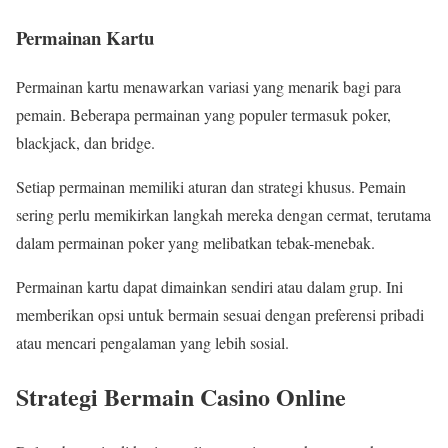
Permainan Kartu
Permainan kartu menawarkan variasi yang menarik bagi para
pemain. Beberapa permainan yang populer termasuk poker,
blackjack, dan bridge.
Setiap permainan memiliki aturan dan strategi khusus. Pemain
sering perlu memikirkan langkah mereka dengan cermat, terutama
dalam permainan poker yang melibatkan tebak-menebak.
Permainan kartu dapat dimainkan sendiri atau dalam grup. Ini
memberikan opsi untuk bermain sesuai dengan preferensi pribadi
atau mencari pengalaman yang lebih sosial.
Strategi Bermain Casino Online