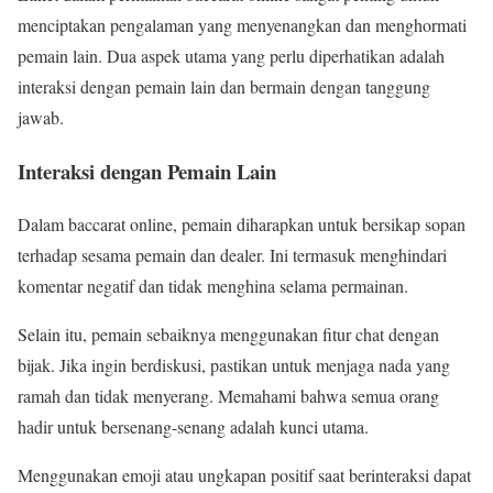
menciptakan pengalaman yang menyenangkan dan menghormati
pemain lain. Dua aspek utama yang perlu diperhatikan adalah
interaksi dengan pemain lain dan bermain dengan tanggung
jawab.
Interaksi dengan Pemain Lain
Dalam baccarat online, pemain diharapkan untuk bersikap sopan
terhadap sesama pemain dan dealer. Ini termasuk menghindari
komentar negatif dan tidak menghina selama permainan.
Selain itu, pemain sebaiknya menggunakan fitur chat dengan
bijak. Jika ingin berdiskusi, pastikan untuk menjaga nada yang
ramah dan tidak menyerang. Memahami bahwa semua orang
hadir untuk bersenang-senang adalah kunci utama.
Menggunakan emoji atau ungkapan positif saat berinteraksi dapat