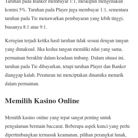
Taruhan pada Banker membayar 1:1, meskipun mengenakan
komisi 5%. Taruhan pada Player juga membayar 1:1, sementara
taruhan pada Tie menawarkan pembayaran yang lebih tinggi,
biasanya 8:1 atau 9:1.
Kerugian terjadi ketika hasil taruhan tidak sesuai dengan tangan
yang dimaksud. Jika kedua tangan memiliki nilai yang sama,
permainan berakhir dalam keadaan imbang. Dalam situasi ini,
taruhan pada Tie dibayarkan, tetapi taruhan Player dan Banker
dianggap kalah. Peraturan ini menciptakan dinamika menarik
dalam permainan.
Memilih Kasino Online
Memilih kasino online yang tepat sangat penting untuk
pengalaman bermain baccarat. Beberapa aspek kunci yang perlu
dipertimbangkan termasuk keamanan, pilihan perangkat lunak,