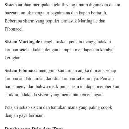
Sistem taruhan merupakan teknik yang umum digunakan dalam
baccarat untuk mengatur bagaimana dan kapan bertaruh.
Beberapa sistem yang populer termasuk Martingale dan
Fibonacci.
Sistem Martingale
mengharuskan pemain menggandakan
taruhan setelah kalah, dengan harapan mendapatkan kembali
kerugian.
Sistem Fibonacci
menggunakan urutan angka di mana setiap
taruhan adalah jumlah dari dua taruhan sebelumnya. Pemain
harus menyadari bahwa meskipun sistem ini dapat memberikan
struktur, tidak ada sistem yang menjamin kemenangan.
Pelajari setiap sistem dan tentukan mana yang paling cocok
dengan gaya bermain.
Pembacaan Pola dan Tren