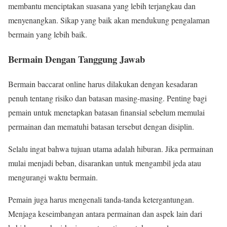
membantu menciptakan suasana yang lebih terjangkau dan
menyenangkan. Sikap yang baik akan mendukung pengalaman
bermain yang lebih baik.
Bermain Dengan Tanggung Jawab
Bermain baccarat online harus dilakukan dengan kesadaran
penuh tentang risiko dan batasan masing-masing. Penting bagi
pemain untuk menetapkan batasan finansial sebelum memulai
permainan dan mematuhi batasan tersebut dengan disiplin.
Selalu ingat bahwa tujuan utama adalah hiburan. Jika permainan
mulai menjadi beban, disarankan untuk mengambil jeda atau
mengurangi waktu bermain.
Pemain juga harus mengenali tanda-tanda ketergantungan.
Menjaga keseimbangan antara permainan dan aspek lain dari