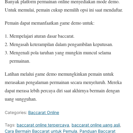
Banyak platform permainan online menyediakan mode demo.
Untuk memulai, pemain cukup memilih opsi ini saat mendaftar.
Pemain dapat memanfaatkan game demo untuk:
Mempelajari aturan dasar baccarat.
Mengasah keterampilan dalam pengambilan keputusan.
Mengenali pola taruhan yang mungkin muncul selama
permainan.
Latihan melalui game demo memungkinkan pemain untuk
merasakan pengalaman permainan secara menyeluruh. Mereka
dapat merasa lebih percaya diri saat akhirnya bermain dengan
uang sungguhan.
Categories:
Baccarat Online
Tags:
baccarat online terpercaya
,
baccarat online uang asli
,
Cara Bermain Baccarat untuk Pemula
,
Panduan Baccarat