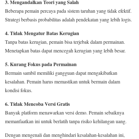
3. Mengandalkan Teori yang Salah
Beberapa pemain percaya pada sistem taruhan yang tidak efektif.
Strategi berbasis probabilitas adalah pendekatan yang lebih logis.
4. Tidak Mengatur Batas Kerugian
Tanpa batas kerugian, pemain bisa terjebak dalam permainan.
Menetapkan batas dapat mencegah kerugian yang lebih besar.
5. Kurang Fokus pada Permainan
Bermain sambil memiliki gangguan dapat mengakibatkan
kesalahan. Pemain harus memastikan untuk bermain dalam
kondisi fokus.
6. Tidak Mencoba Versi Gratis
Banyak platform menawarkan versi demo. Pemain sebaiknya
memanfaatkan ini untuk berlatih tanpa risiko kehilangan uang.
Dengan mengenali dan menghindari kesalahan-kesalahan ini,