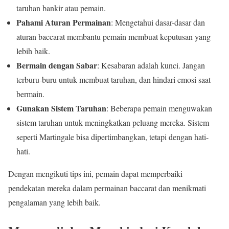
taruhan bankir atau pemain.
Pahami Aturan Permainan
: Mengetahui dasar-dasar dan
aturan baccarat membantu pemain membuat keputusan yang
lebih baik.
Bermain dengan Sabar
: Kesabaran adalah kunci. Jangan
terburu-buru untuk membuat taruhan, dan hindari emosi saat
bermain.
Gunakan Sistem Taruhan
: Beberapa pemain menguwakan
sistem taruhan untuk meningkatkan peluang mereka. Sistem
seperti Martingale bisa dipertimbangkan, tetapi dengan hati-
hati.
Dengan mengikuti tips ini, pemain dapat memperbaiki
pendekatan mereka dalam permainan baccarat dan menikmati
pengalaman yang lebih baik.