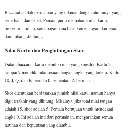
Baccarat adalah permainan yang dikenal dengan aturannya yang
sederhana dan cepat. Pemain perlu memahami nilai kartu,
prosedur taruhan, serta bagaimana hasil kemenangan, kerugian,
dan imbang dihitung.
Nilai Kartu dan Penghitungan Skor
Dalam baccarat, kartu memiliki nilai yang spesifik. Kartu 2
sampai 9 memiliki nilai sesuai dengan angka yang tertera. Kartu
10, J, Q, dan K bernilai 0, sementara A bernilai 1.
Skor ditentukan berdasarkan jumlah nilai kartu, namun hanya
digit terakhir yang dihitung. Misalnya, jika total nilai tangan
adalah 15, skor adalah 5. Pemain bertujuan untuk mendekati
angka 9. Ini adalah inti dari permainan, mengarahkan semua
taruhan dan keputusan yang diambil.