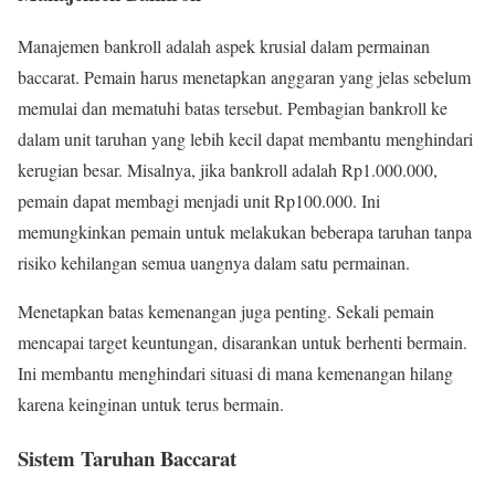
Manajemen bankroll adalah aspek krusial dalam permainan
baccarat. Pemain harus menetapkan anggaran yang jelas sebelum
memulai dan mematuhi batas tersebut. Pembagian bankroll ke
dalam unit taruhan yang lebih kecil dapat membantu menghindari
kerugian besar. Misalnya, jika bankroll adalah Rp1.000.000,
pemain dapat membagi menjadi unit Rp100.000. Ini
memungkinkan pemain untuk melakukan beberapa taruhan tanpa
risiko kehilangan semua uangnya dalam satu permainan.
Menetapkan batas kemenangan juga penting. Sekali pemain
mencapai target keuntungan, disarankan untuk berhenti bermain.
Ini membantu menghindari situasi di mana kemenangan hilang
karena keinginan untuk terus bermain.
Sistem Taruhan Baccarat