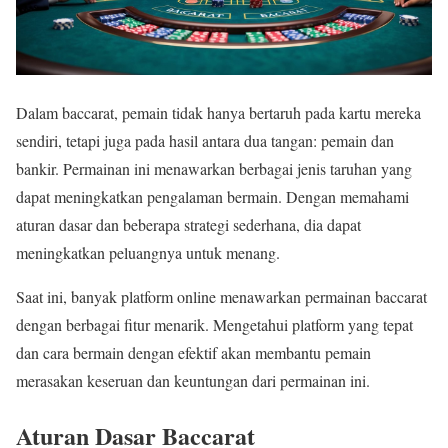
Dalam baccarat, pemain tidak hanya bertaruh pada kartu mereka
sendiri, tetapi juga pada hasil antara dua tangan: pemain dan
bankir. Permainan ini menawarkan berbagai jenis taruhan yang
dapat meningkatkan pengalaman bermain. Dengan memahami
aturan dasar dan beberapa strategi sederhana, dia dapat
meningkatkan peluangnya untuk menang.
Saat ini, banyak platform online menawarkan permainan baccarat
dengan berbagai fitur menarik. Mengetahui platform yang tepat
dan cara bermain dengan efektif akan membantu pemain
merasakan keseruan dan keuntungan dari permainan ini.
Aturan Dasar Baccarat