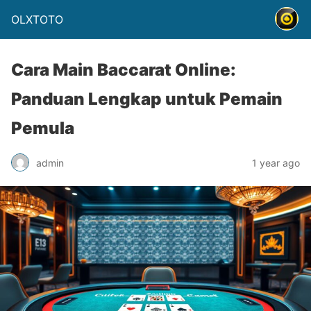
OLXTOTO
Cara Main Baccarat Online:
Panduan Lengkap untuk Pemain
Pemula
admin
1 year ago