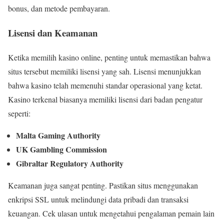
bonus, dan metode pembayaran.
Lisensi dan Keamanan
Ketika memilih kasino online, penting untuk memastikan bahwa
situs tersebut memiliki lisensi yang sah. Lisensi menunjukkan
bahwa kasino telah memenuhi standar operasional yang ketat.
Kasino terkenal biasanya memiliki lisensi dari badan pengatur
seperti:
Malta Gaming Authority
UK Gambling Commission
Gibraltar Regulatory Authority
Keamanan juga sangat penting. Pastikan situs menggunakan
enkripsi SSL untuk melindungi data pribadi dan transaksi
keuangan. Cek ulasan untuk mengetahui pengalaman pemain lain