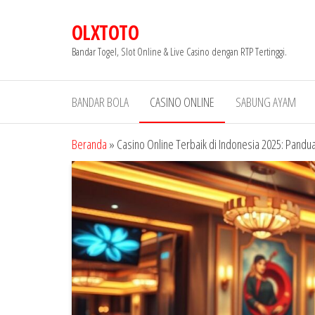
Skip
OLXTOTO
to
the
Bandar Togel, Slot Online & Live Casino dengan RTP Tertinggi.
content
BANDAR BOLA
CASINO ONLINE
SABUNG AYAM
Beranda
»
Casino Online Terbaik di Indonesia 2025: Pandu