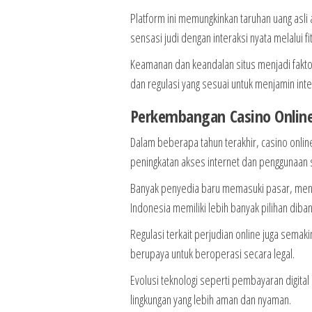
Platform ini memungkinkan taruhan uang asl
sensasi judi dengan interaksi nyata melalui fit
Keamanan dan keandalan situs menjadi faktor
dan regulasi yang sesuai untuk menjamin inte
Perkembangan Casino Online
Dalam beberapa tahun terakhir, casino online
peningkatan akses internet dan penggunaan
Banyak penyedia baru memasuki pasar, men
Indonesia memiliki lebih banyak pilihan dib
Regulasi terkait perjudian online juga semak
berupaya untuk beroperasi secara legal.
Evolusi teknologi seperti pembayaran digita
lingkungan yang lebih aman dan nyaman.