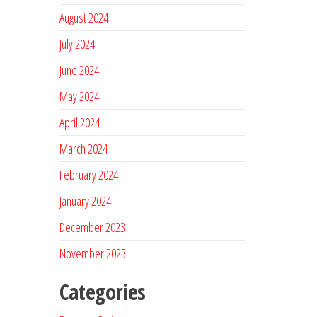
August 2024
July 2024
June 2024
May 2024
April 2024
March 2024
February 2024
January 2024
December 2023
November 2023
Categories