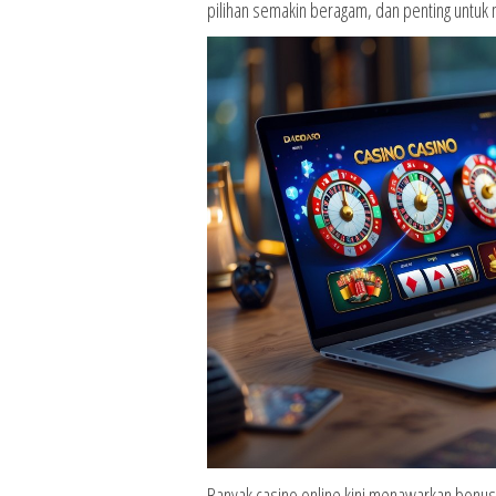
pilihan semakin beragam, dan penting untuk m
Banyak casino online kini menawarkan bonus 