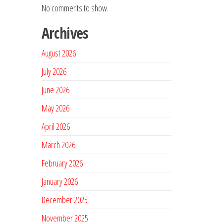
No comments to show.
Archives
August 2026
July 2026
June 2026
May 2026
April 2026
March 2026
February 2026
January 2026
December 2025
November 2025