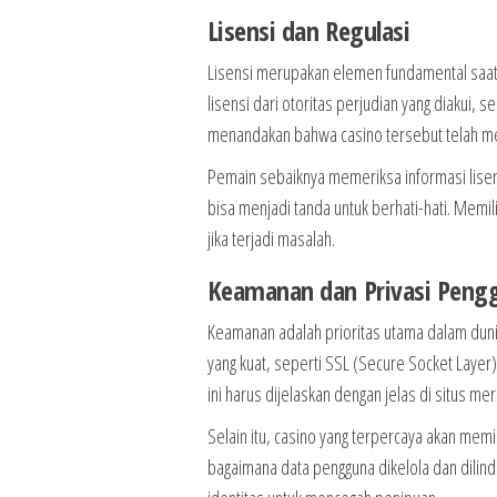
Lisensi dan Regulasi
Lisensi merupakan elemen fundamental saat 
lisensi dari otoritas perjudian yang diakui, 
menandakan bahwa casino tersebut telah me
Pemain sebaiknya memeriksa informasi lisensi y
bisa menjadi tanda untuk berhati-hati. Memil
jika terjadi masalah.
Keamanan dan Privasi Peng
Keamanan adalah prioritas utama dalam dunia
yang kuat, seperti SSL (Secure Socket Layer
ini harus dijelaskan dengan jelas di situs me
Selain itu, casino yang terpercaya akan memil
bagaimana data pengguna dikelola dan dilind