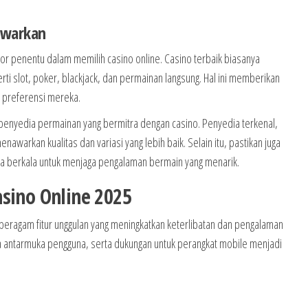
awarkan
or penentu dalam memilih casino online. Casino terbaik biasanya
i slot, poker, blackjack, dan permainan langsung. Hal ini memberikan
n preferensi mereka.
enyedia permainan yang bermitra dengan casino. Penyedia terkenal,
awarkan kualitas dan variasi yang lebih baik. Selain itu, pastikan juga
a berkala untuk menjaga pengalaman bermain yang menarik.
asino Online 2025
eragam fitur unggulan yang meningkatkan keterlibatan dan pengalaman
da antarmuka pengguna, serta dukungan untuk perangkat mobile menjadi