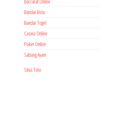
Baccarat Online
Bandar Bola
Bandar Togel
Casino Online
Poker Online
Sabung Ayam
Situs Toto