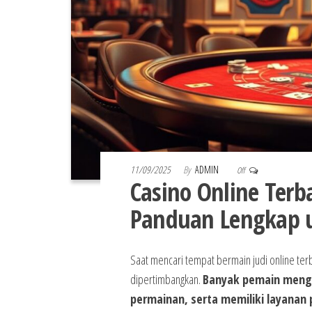
11/09/2025
By
ADMIN
Off
Casino Online Terb
Panduan Lengkap 
Saat mencari tempat bermain judi online terb
dipertimbangkan.
Banyak pemain meng
permainan, serta memiliki layanan 