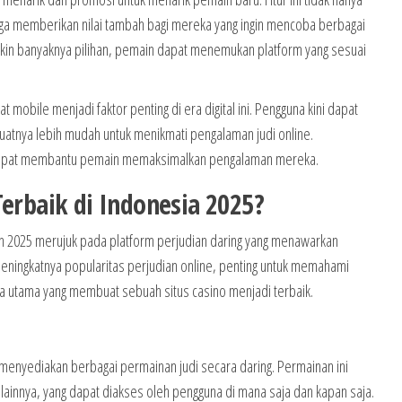
ga memberikan nilai tambah bagi mereka yang ingin mencoba berbagai
kin banyaknya pilihan, pemain dapat menemukan platform yang sesuai
 mobile menjadi faktor penting di era digital ini. Pengguna kini dapat
atnya lebih mudah untuk menikmati pengalaman judi online.
 dapat membantu pemain memaksimalkan pengalaman mereka.
Terbaik di Indonesia 2025?
hun 2025 merujuk pada platform perjudian daring yang menawarkan
ningkatnya popularitas perjudian online, penting untuk memahami
ria utama yang membuat sebuah situs casino menjadi terbaik.
g menyediakan berbagai permainan judi secara daring. Permainan ini
 lainnya, yang dapat diakses oleh pengguna di mana saja dan kapan saja.