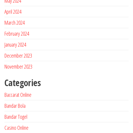
May 2024
April 2024
March 2024
February 2024
January 2024
December 2023
November 2023
Categories
Baccarat Online
Bandar Bola
Bandar Togel
Casino Online