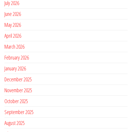
July 2026
June 2026
May 2026
April 2026
March 2026
February 2026
January 2026
December 2025
November 2025
October 2025
September 2025
August 2025