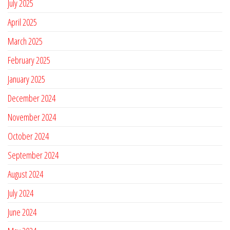
July 2025
April 2025
March 2025
February 2025
January 2025
December 2024
November 2024
October 2024
September 2024
August 2024
July 2024
June 2024