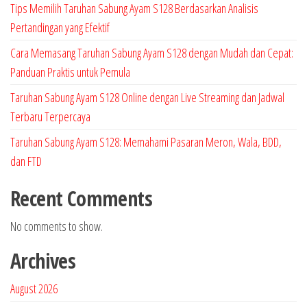
Tips Memilih Taruhan Sabung Ayam S128 Berdasarkan Analisis
Pertandingan yang Efektif
Cara Memasang Taruhan Sabung Ayam S128 dengan Mudah dan Cepat:
Panduan Praktis untuk Pemula
Taruhan Sabung Ayam S128 Online dengan Live Streaming dan Jadwal
Terbaru Terpercaya
Taruhan Sabung Ayam S128: Memahami Pasaran Meron, Wala, BDD,
dan FTD
Recent Comments
No comments to show.
Archives
August 2026