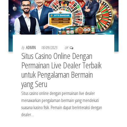
By
ADMIN
18/09/2025
Off
Situs Casino Online Dengan
Permainan Live Dealer Terbaik
untuk Pengalaman Bermain
yang Seru
Situs casino online dengan permainan live dealer
menawarkan pengalaman bermain yang mendekati
suasana kasino fisik. Pemain dapat berinteraksi dengan
dealer…