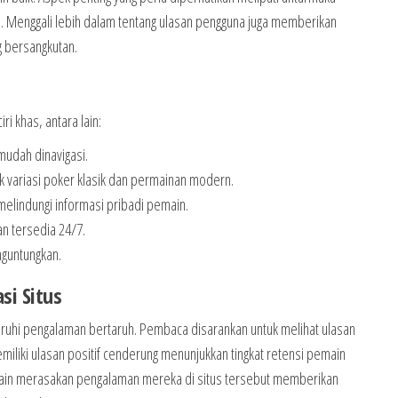
 Menggali lebih dalam tentang ulasan pengguna juga memberikan
g bersangkutan.
i khas, antara lain:
udah dinavigasi.
k variasi poker klasik dan permainan modern.
elindungi informasi pribadi pemain.
n tersedia 24/7.
guntungkan.
si Situs
hi pengalaman bertaruh. Pembaca disarankan untuk melihat ulasan
miliki ulasan positif cenderung menunjukkan tingkat retensi pemain
n lain merasakan pengalaman mereka di situs tersebut memberikan