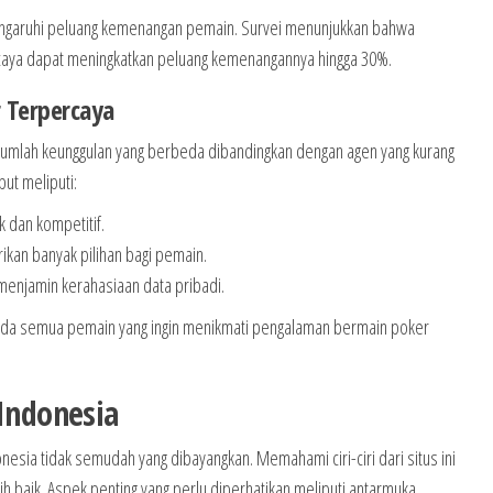
engaruhi peluang kemenangan pemain. Survei menunjukkan bahwa
aya dapat meningkatkan peluang kemenangannya hingga 30%.
 Terpercaya
umlah keunggulan yang berbeda dibandingkan dengan agen yang kurang
ut meliputi:
 dan kompetitif.
ikan banyak pilihan bagi pemain.
 menjamin kerahasiaan data pribadi.
pada semua pemain yang ingin menikmati pengalaman bermain poker
 Indonesia
nesia tidak semudah yang dibayangkan. Memahami ciri-ciri dari situs ini
 baik. Aspek penting yang perlu diperhatikan meliputi antarmuka