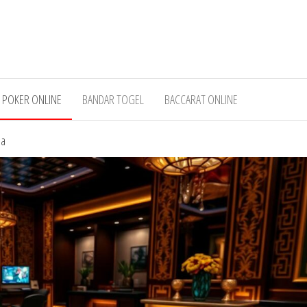
POKER ONLINE
BANDAR TOGEL
BACCARAT ONLINE
ia