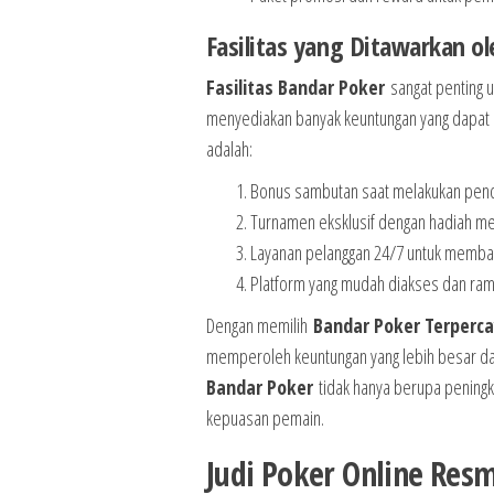
Fasilitas yang Ditawarkan o
Fasilitas Bandar Poker
sangat penting 
menyediakan banyak keuntungan yang dapat d
adalah:
Bonus sambutan saat melakukan pend
Turnamen eksklusif dengan hadiah me
Layanan pelanggan 24/7 untuk memba
Platform yang mudah diakses dan ra
Dengan memilih
Bandar Poker Terperc
memperoleh keuntungan yang lebih besar d
Bandar Poker
tidak hanya berupa peningk
kepuasan pemain.
Judi Poker Online Res