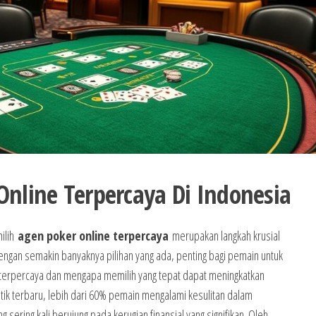
Online Terpercaya Di Indonesia
ilih
agen poker online terpercaya
merupakan langkah krusial
engan semakin banyaknya pilihan yang ada, penting bagi pemain untuk
erpercaya dan mengapa memilih yang tepat dapat meningkatkan
ik terbaru, lebih dari 60% pemain mengalami kesulitan dalam
ng sering kali berujung pada kerugian finansial yang signifikan. Oleh