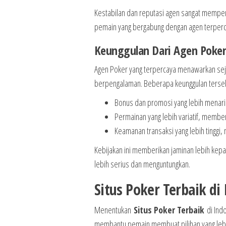
Kestabilan dan reputasi agen sangat memp
pemain yang bergabung dengan agen terperc
Keunggulan Dari Agen Poker
Agen Poker yang terpercaya menawarkan sej
berpengalaman. Beberapa keunggulan terseb
Bonus dan promosi yang lebih menarik
Permainan yang lebih variatif, member
Keamanan transaksi yang lebih tinggi,
Kebijakan ini memberikan jaminan lebih ke
lebih serius dan menguntungkan.
Situs Poker Terbaik di
Menentukan
Situs Poker Terbaik
di Indo
membantu pemain membuat pilihan yang lebih