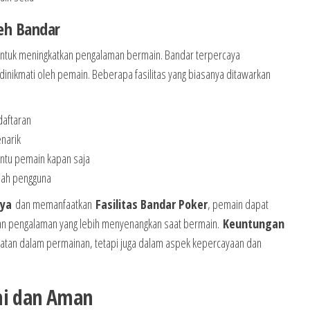
leh Bandar
untuk meningkatkan pengalaman bermain. Bandar terpercaya
inikmati oleh pemain. Beberapa fasilitas yang biasanya ditawarkan
aftaran
narik
ntu pemain kapan saja
mah pengguna
aya
dan memanfaatkan
Fasilitas Bandar Poker
, pemain dapat
an pengalaman yang lebih menyenangkan saat bermain.
Keuntungan
atan dalam permainan, tetapi juga dalam aspek kepercayaan dan
mi dan Aman