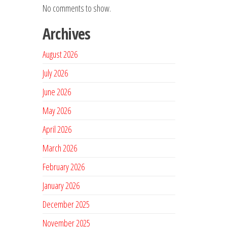
No comments to show.
Archives
August 2026
July 2026
June 2026
May 2026
April 2026
March 2026
February 2026
January 2026
December 2025
November 2025