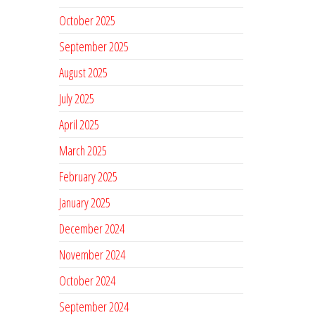
October 2025
September 2025
August 2025
July 2025
April 2025
March 2025
February 2025
January 2025
December 2024
November 2024
October 2024
September 2024