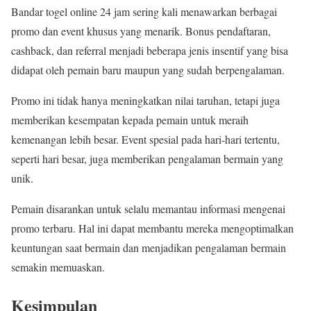
Bandar togel online 24 jam sering kali menawarkan berbagai
promo dan event khusus yang menarik. Bonus pendaftaran,
cashback, dan referral menjadi beberapa jenis insentif yang bisa
didapat oleh pemain baru maupun yang sudah berpengalaman.
Promo ini tidak hanya meningkatkan nilai taruhan, tetapi juga
memberikan kesempatan kepada pemain untuk meraih
kemenangan lebih besar. Event spesial pada hari-hari tertentu,
seperti hari besar, juga memberikan pengalaman bermain yang
unik.
Pemain disarankan untuk selalu memantau informasi mengenai
promo terbaru. Hal ini dapat membantu mereka mengoptimalkan
keuntungan saat bermain dan menjadikan pengalaman bermain
semakin memuaskan.
Kesimpulan