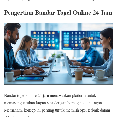
Pengertian Bandar Togel Online 24 Jam
Bandar togel online 24 jam menawarkan platform untuk
memasang taruhan kapan saja dengan berbagai keuntungan.
Memahami konsep ini penting untuk memilih opsi terbaik dalam