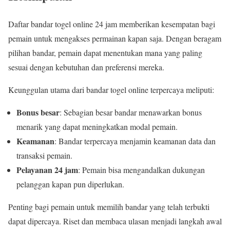
Daftar bandar togel online 24 jam memberikan kesempatan bagi
pemain untuk mengakses permainan kapan saja. Dengan beragam
pilihan bandar, pemain dapat menentukan mana yang paling
sesuai dengan kebutuhan dan preferensi mereka.
Keunggulan utama dari bandar togel online terpercaya meliputi:
Bonus besar
: Sebagian besar bandar menawarkan bonus
menarik yang dapat meningkatkan modal pemain.
Keamanan
: Bandar terpercaya menjamin keamanan data dan
transaksi pemain.
Pelayanan 24 jam
: Pemain bisa mengandalkan dukungan
pelanggan kapan pun diperlukan.
Penting bagi pemain untuk memilih bandar yang telah terbukti
dapat dipercaya. Riset dan membaca ulasan menjadi langkah awal