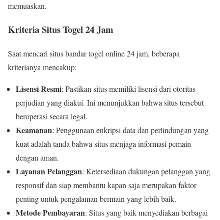
memuaskan.
Kriteria Situs Togel 24 Jam
Saat mencari situs bandar togel online 24 jam, beberapa
kriterianya mencakup:
Lisensi Resmi
: Pastikan situs memiliki lisensi dari otoritas
perjudian yang diakui. Ini menunjukkan bahwa situs tersebut
beroperasi secara legal.
Keamanan
: Penggunaan enkripsi data dan perlindungan yang
kuat adalah tanda bahwa situs menjaga informasi pemain
dengan aman.
Layanan Pelanggan
: Ketersediaan dukungan pelanggan yang
responsif dan siap membantu kapan saja merupakan faktor
penting untuk pengalaman bermain yang lebih baik.
Metode Pembayaran
: Situs yang baik menyediakan berbagai