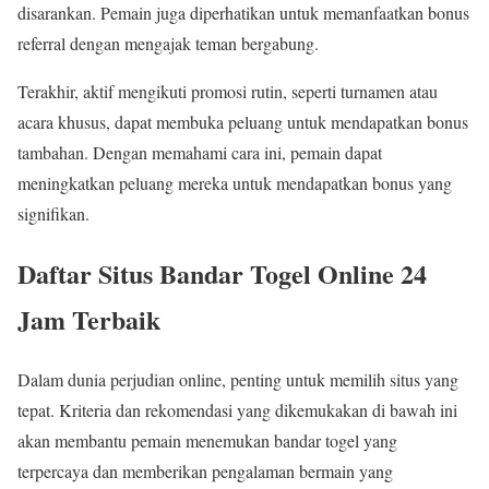
disarankan. Pemain juga diperhatikan untuk memanfaatkan bonus
referral dengan mengajak teman bergabung.
Terakhir, aktif mengikuti promosi rutin, seperti turnamen atau
acara khusus, dapat membuka peluang untuk mendapatkan bonus
tambahan. Dengan memahami cara ini, pemain dapat
meningkatkan peluang mereka untuk mendapatkan bonus yang
signifikan.
Daftar Situs Bandar Togel Online 24
Jam Terbaik
Dalam dunia perjudian online, penting untuk memilih situs yang
tepat. Kriteria dan rekomendasi yang dikemukakan di bawah ini
akan membantu pemain menemukan bandar togel yang
terpercaya dan memberikan pengalaman bermain yang