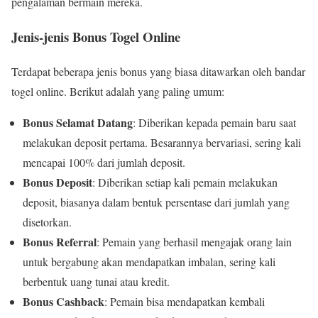
pengalaman bermain mereka.
Jenis-jenis Bonus Togel Online
Terdapat beberapa jenis bonus yang biasa ditawarkan oleh bandar
togel online. Berikut adalah yang paling umum:
Bonus Selamat Datang
: Diberikan kepada pemain baru saat
melakukan deposit pertama. Besarannya bervariasi, sering kali
mencapai 100% dari jumlah deposit.
Bonus Deposit
: Diberikan setiap kali pemain melakukan
deposit, biasanya dalam bentuk persentase dari jumlah yang
disetorkan.
Bonus Referral
: Pemain yang berhasil mengajak orang lain
untuk bergabung akan mendapatkan imbalan, sering kali
berbentuk uang tunai atau kredit.
Bonus Cashback
: Pemain bisa mendapatkan kembali