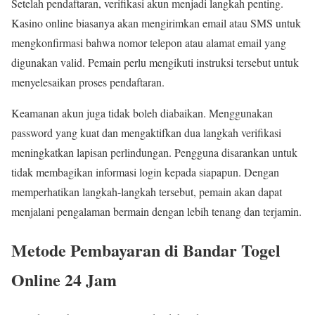
Setelah pendaftaran, verifikasi akun menjadi langkah penting.
Kasino online biasanya akan mengirimkan email atau SMS untuk
mengkonfirmasi bahwa nomor telepon atau alamat email yang
digunakan valid. Pemain perlu mengikuti instruksi tersebut untuk
menyelesaikan proses pendaftaran.
Keamanan akun juga tidak boleh diabaikan. Menggunakan
password yang kuat dan mengaktifkan dua langkah verifikasi
meningkatkan lapisan perlindungan. Pengguna disarankan untuk
tidak membagikan informasi login kepada siapapun. Dengan
memperhatikan langkah-langkah tersebut, pemain akan dapat
menjalani pengalaman bermain dengan lebih tenang dan terjamin.
Metode Pembayaran di Bandar Togel
Online 24 Jam