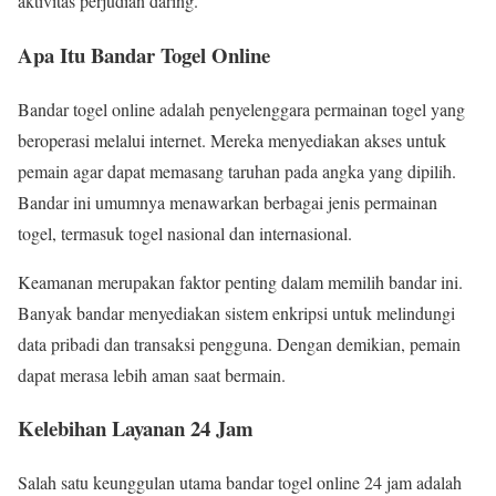
aktivitas perjudian daring.
Apa Itu Bandar Togel Online
Bandar togel online adalah penyelenggara permainan togel yang
beroperasi melalui internet. Mereka menyediakan akses untuk
pemain agar dapat memasang taruhan pada angka yang dipilih.
Bandar ini umumnya menawarkan berbagai jenis permainan
togel, termasuk togel nasional dan internasional.
Keamanan merupakan faktor penting dalam memilih bandar ini.
Banyak bandar menyediakan sistem enkripsi untuk melindungi
data pribadi dan transaksi pengguna. Dengan demikian, pemain
dapat merasa lebih aman saat bermain.
Kelebihan Layanan 24 Jam
Salah satu keunggulan utama bandar togel online 24 jam adalah