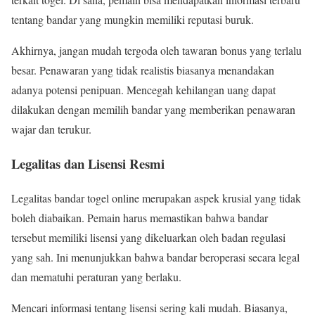
tentang bandar yang mungkin memiliki reputasi buruk.
Akhirnya, jangan mudah tergoda oleh tawaran bonus yang terlalu
besar. Penawaran yang tidak realistis biasanya menandakan
adanya potensi penipuan. Mencegah kehilangan uang dapat
dilakukan dengan memilih bandar yang memberikan penawaran
wajar dan terukur.
Legalitas dan Lisensi Resmi
Legalitas bandar togel online merupakan aspek krusial yang tidak
boleh diabaikan. Pemain harus memastikan bahwa bandar
tersebut memiliki lisensi yang dikeluarkan oleh badan regulasi
yang sah. Ini menunjukkan bahwa bandar beroperasi secara legal
dan mematuhi peraturan yang berlaku.
Mencari informasi tentang lisensi sering kali mudah. Biasanya,