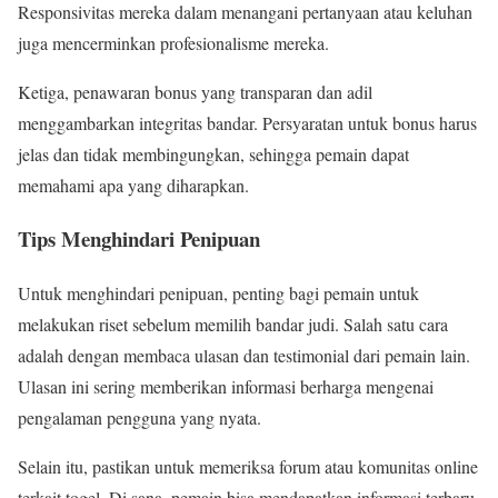
Responsivitas mereka dalam menangani pertanyaan atau keluhan
juga mencerminkan profesionalisme mereka.
Ketiga, penawaran bonus yang transparan dan adil
menggambarkan integritas bandar. Persyaratan untuk bonus harus
jelas dan tidak membingungkan, sehingga pemain dapat
memahami apa yang diharapkan.
Tips Menghindari Penipuan
Untuk menghindari penipuan, penting bagi pemain untuk
melakukan riset sebelum memilih bandar judi. Salah satu cara
adalah dengan membaca ulasan dan testimonial dari pemain lain.
Ulasan ini sering memberikan informasi berharga mengenai
pengalaman pengguna yang nyata.
Selain itu, pastikan untuk memeriksa forum atau komunitas online
terkait togel. Di sana, pemain bisa mendapatkan informasi terbaru