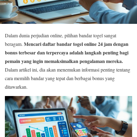
Dalam dunia perjudian online, pilihan bandar togel sangat
Mencari daftar bandar togel online 24 jam dengan
beragam.
bonus terbesar dan terpercaya adalah langkah penting bagi
pemain yang ingin memaksimalkan pengalaman mereka.
Dalam artikel ini, dia akan menemukan informasi penting tentang
cara memilih bandar yang tepat dan berbagai bonus yang
ditawarkan.