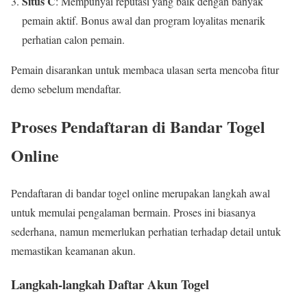
Situs C
: Mempunyai reputasi yang baik dengan banyak
pemain aktif. Bonus awal dan program loyalitas menarik
perhatian calon pemain.
Pemain disarankan untuk membaca ulasan serta mencoba fitur
demo sebelum mendaftar.
Proses Pendaftaran di Bandar Togel
Online
Pendaftaran di bandar togel online merupakan langkah awal
untuk memulai pengalaman bermain. Proses ini biasanya
sederhana, namun memerlukan perhatian terhadap detail untuk
memastikan keamanan akun.
Langkah-langkah Daftar Akun Togel