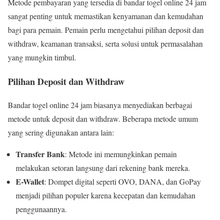
Metode pembayaran yang tersedia di bandar togel online 24 jam
sangat penting untuk memastikan kenyamanan dan kemudahan
bagi para pemain. Pemain perlu mengetahui pilihan deposit dan
withdraw, keamanan transaksi, serta solusi untuk permasalahan
yang mungkin timbul.
Pilihan Deposit dan Withdraw
Bandar togel online 24 jam biasanya menyediakan berbagai
metode untuk deposit dan withdraw. Beberapa metode umum
yang sering digunakan antara lain:
Transfer Bank
: Metode ini memungkinkan pemain
melakukan setoran langsung dari rekening bank mereka.
E-Wallet
: Dompet digital seperti OVO, DANA, dan GoPay
menjadi pilihan populer karena kecepatan dan kemudahan
penggunaannya.