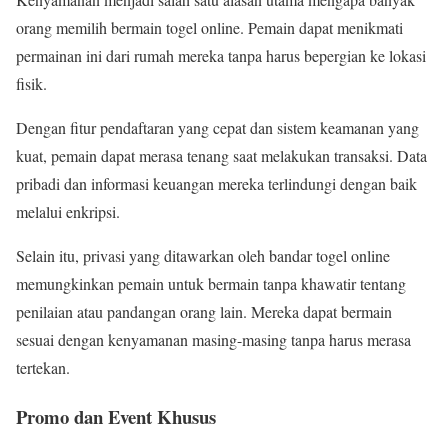
orang memilih bermain togel online. Pemain dapat menikmati
permainan ini dari rumah mereka tanpa harus bepergian ke lokasi
fisik.
Dengan fitur pendaftaran yang cepat dan sistem keamanan yang
kuat, pemain dapat merasa tenang saat melakukan transaksi. Data
pribadi dan informasi keuangan mereka terlindungi dengan baik
melalui enkripsi.
Selain itu, privasi yang ditawarkan oleh bandar togel online
memungkinkan pemain untuk bermain tanpa khawatir tentang
penilaian atau pandangan orang lain. Mereka dapat bermain
sesuai dengan kenyamanan masing-masing tanpa harus merasa
tertekan.
Promo dan Event Khusus