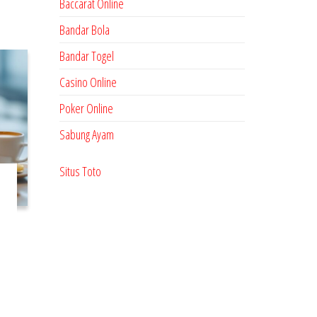
Baccarat Online
Bandar Bola
Bandar Togel
Casino Online
Poker Online
Sabung Ayam
Situs Toto