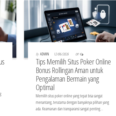
By
ADMIN
12/06/2026
Off
us
Tips Memilih Situs Poker Online
Bonus Rollingan Aman untuk
Pengalaman Bermain yang
Optimal
g
Memilih situs poker online yang tepat bisa sangat
menantang, terutama dengan banyaknya pilihan yang
ada. Keamanan dan transparansi sangat penting…