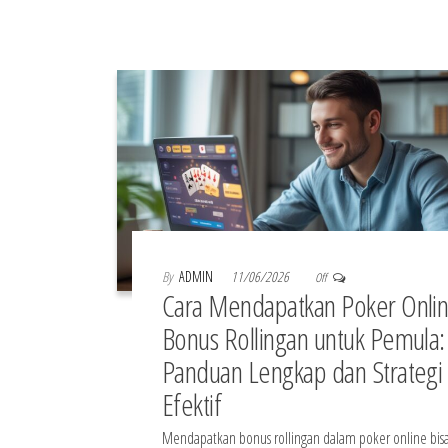
By
ADMIN
11/06/2026
Off
Cara Mendapatkan Poker Onli
Bonus Rollingan untuk Pemula:
Panduan Lengkap dan Strategi
Efektif
Mendapatkan bonus rollingan dalam poker online bis