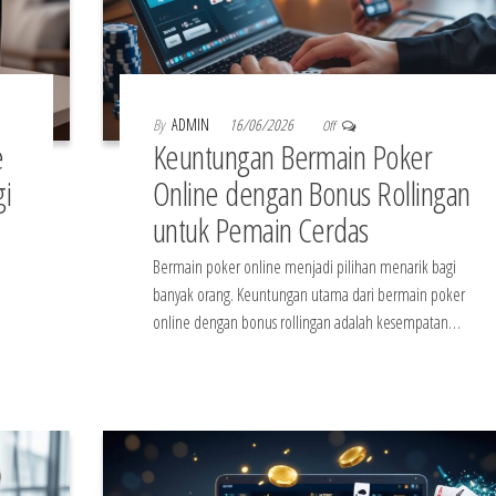
By
ADMIN
16/06/2026
Off
e
Keuntungan Bermain Poker
gi
Online dengan Bonus Rollingan
untuk Pemain Cerdas
Bermain poker online menjadi pilihan menarik bagi
banyak orang. Keuntungan utama dari bermain poker
online dengan bonus rollingan adalah kesempatan…