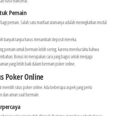
n hasil maksimal.
ntuk Pemain
 bagi pemain. Salah satu manfaat utamanya adalah meningkatkan modal
ebih banyak tanpa harus menambah deposit mereka.
rong pemain untuk bermain lebih sering, karena mereka tahu bahwa
mbahan. Bonus ini merupakan cara yang bagus untuk menjaga
man yang lebih baik dalam bermain poker online.
s Poker Online
t memilih situs poker online. Ada beberapa aspek yang perlu
n dan aman saat bermain.
erpercaya