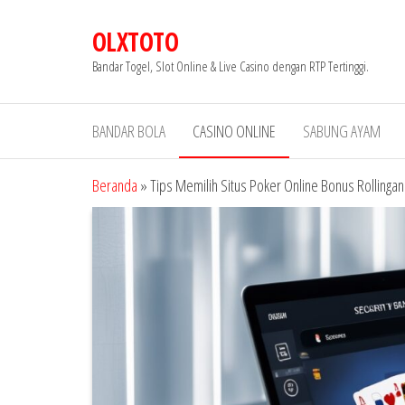
Skip
OLXTOTO
to
the
Bandar Togel, Slot Online & Live Casino dengan RTP Tertinggi.
content
BANDAR BOLA
CASINO ONLINE
SABUNG AYAM
Beranda
»
Tips Memilih Situs Poker Online Bonus Rolling