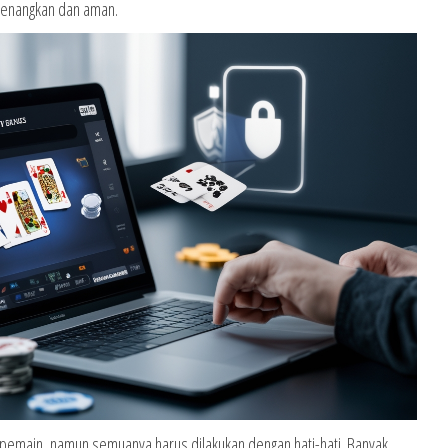
enangkan dan aman.
 pemain, namun semuanya harus dilakukan dengan hati-hati. Banyak