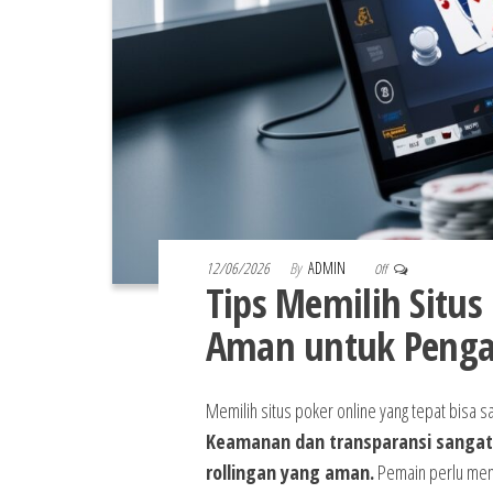
12/06/2026
By
ADMIN
Off
Tips Memilih Situs
Aman untuk Penga
Memilih situs poker online yang tepat bisa 
Keamanan dan transparansi sangat 
rollingan yang aman.
Pemain perlu menge