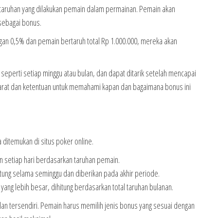
 taruhan yang dilakukan pemain dalam permainan. Pemain akan
sebagai bonus.
ngan 0,5% dan pemain bertaruh total Rp 1.000.000, mereka akan
 seperti setiap minggu atau bulan, dan dapat ditarik setelah mencapai
arat dan ketentuan untuk memahami kapan dan bagaimana bonus ini
 ditemukan di situs poker online.
an setiap hari berdasarkan taruhan pemain.
hitung selama seminggu dan diberikan pada akhir periode.
 yang lebih besar, dihitung berdasarkan total taruhan bulanan.
an tersendiri. Pemain harus memilih jenis bonus yang sesuai dengan