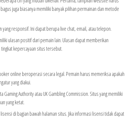
 beberapa ciri yang mudah dikenali. Pertama, tampilan website harus
g bagus juga biasanya memiliki banyak pilihan permainan dan metode
yang responsif. Ini dapat berupa live chat, email, atau telepon.
iliki ulasan positif dari pemain lain. Ulasan dapat memberikan
tingkat kepercayaan situs tersebut.
 poker online beroperasi secara legal. Pemain harus memeriksa apakah
ngatur yang diakui.
a Gaming Authority atau UK Gambling Commission. Situs yang memiliki
an yang ketat.
sensi di bagian bawah halaman situs. Jika informasi lisensi tidak dapat