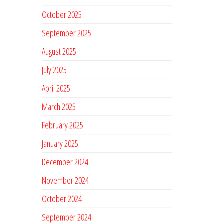
October 2025
September 2025
August 2025
July 2025
April 2025
March 2025
February 2025
January 2025
December 2024
November 2024
October 2024
September 2024