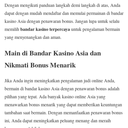
Dengan mengikuti panduan langkah demi langkah di atas, Anda
dapat dengan mudah mendaftar dan memulai permainan di bandar
kasino Asia dengan penawaran bonus. Jangan lupa untuk selalu
bandar kasino terpercaya
memilih
untuk pengalaman bermain
yang menyenangkan dan aman.
Main di Bandar Kasino Asia dan
Nikmati Bonus Menarik
Jika Anda ingin meningkatkan pengalaman judi online Anda,
bermain di bandar kasino Asia dengan penawaran bonus adalah
pilihan yang tepat. Ada banyak kasino online Asia yang
menawarkan bonus menarik yang dapat memberikan keuntungan
tambahan saat bermain. Dengan memanfaatkan penawaran bonus
ini, Anda dapat meningkatkan peluang menang dan meraih