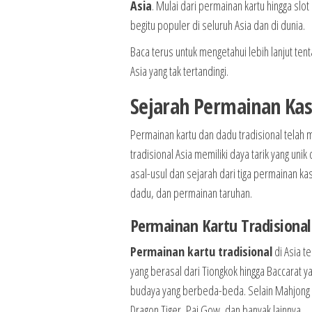
Asia
. Mulai dari permainan kartu hingga sl
begitu populer di seluruh Asia dan di dunia.
Baca terus untuk mengetahui lebih lanjut ten
Asia yang tak tertandingi.
Sejarah Permainan Kasi
Permainan kartu dan dadu tradisional telah 
tradisional Asia memiliki daya tarik yang uni
asal-usul dan sejarah dari tiga permainan ka
dadu, dan permainan taruhan.
Permainan Kartu Tradisional
Permainan kartu tradisional
di Asia t
yang berasal dari Tiongkok hingga Baccarat y
budaya yang berbeda-beda. Selain Mahjong da
Dragon Tiger, Pai Gow, dan banyak lainnya.