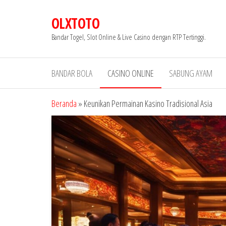
Skip
OLXTOTO
to
the
Bandar Togel, Slot Online & Live Casino dengan RTP Tertinggi.
content
BANDAR BOLA
CASINO ONLINE
SABUNG AYAM
Beranda
»
Keunikan Permainan Kasino Tradisional Asia