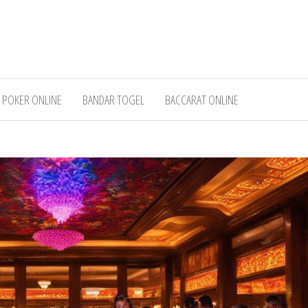
POKER ONLINE
BANDAR TOGEL
BACCARAT ONLINE