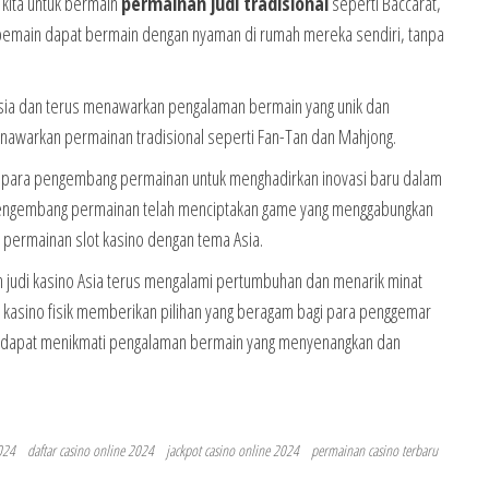
 kita untuk bermain
permainan judi tradisional
seperti Baccarat,
a pemain dapat bermain dengan nyaman di rumah mereka sendiri, tanpa
 Asia dan terus menawarkan pengalaman bermain yang unik dan
nawarkan permainan tradisional seperti Fan-Tan dan Mahjong.
 para pengembang permainan untuk menghadirkan inovasi baru dalam
engembang permainan telah menciptakan game yang menggabungkan
 permainan slot kasino dengan tema Asia.
n judi kasino Asia terus mengalami pertumbuhan dan menarik minat
n kasino fisik memberikan pilihan yang beragam bagi para penggemar
ka dapat menikmati pengalaman bermain yang menyenangkan dan
024
daftar casino online 2024
jackpot casino online 2024
permainan casino terbaru