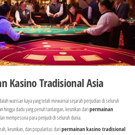
 Kasino Tradisional Asia
alah warisan kaya yang telah mewarnai sejarah perjudian di seluruh
n hingga dadu yang penuh tantangan, keunikan dari
permainan
an mempesona para penjudi di seluruh dunia.
jarah, keunikan, dan popularitas dari
permainan kasino tradisional