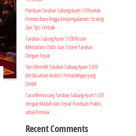
Panduan Taruhan Sabung Ayam S128 untuk
Pemain Baru hingga Berpengalaman: Strategi
dan Tips Terbaik
Taruhan Sabung Ayam S128 Resmi:
Memahami Odds dan Sistem Taruhan
Dengan Tepat
Tips Memilih Taruhan Sabung Ayam S128
Berdasarkan Analisis Pertandingan yang
Efektif
Cara Memasang Taruhan Sabung Ayam S128
dengan Mudah dan Cepat: Panduan Praktis
untuk Pemula
Recent Comments