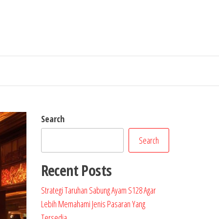
Search
Search
Recent Posts
Strategi Taruhan Sabung Ayam S128 Agar
Lebih Memahami Jenis Pasaran Yang
Tersedia