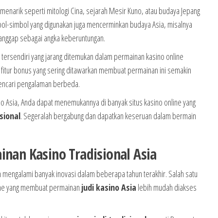
narik seperti mitologi Cina, sejarah Mesir Kuno, atau budaya Jepang
bol-simbol yang digunakan juga mencerminkan budaya Asia, misalnya
dianggap sebagai angka keberuntungan.
n tersendiri yang jarang ditemukan dalam permainan kasino online
 fitur bonus yang sering ditawarkan membuat permainan ini semakin
mencari pengalaman berbeda.
no Asia, Anda dapat menemukannya di banyak situs kasino online yang
sional
. Segeralah bergabung dan dapatkan keseruan dalam bermain
inan Kasino Tradisional Asia
ah mengalami banyak inovasi dalam beberapa tahun terakhir. Salah satu
line yang membuat permainan
judi kasino Asia
lebih mudah diakses