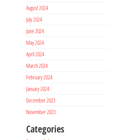
August 2024
July 2024
June 2024
May 2024
April 2024
March 2024
February 2024
January 2024
December 2023
November 2023
Categories