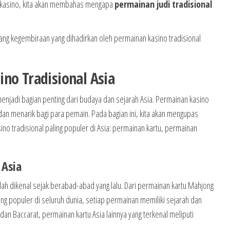
ot kasino, kita akan membahas mengapa
permainan judi tradisional
tang kegembiraan yang dihadirkan oleh permainan kasino tradisional
no Tradisional Asia
menjadi bagian penting dari budaya dan sejarah Asia. Permainan kasino
k dan menarik bagi para pemain. Pada bagian ini, kita akan mengupas
sino tradisional paling populer di Asia: permainan kartu, permainan
 Asia
elah dikenal sejak berabad-abad yang lalu. Dari permainan kartu Mahjong
ang populer di seluruh dunia, setiap permainan memiliki sejarah dan
n Baccarat, permainan kartu Asia lainnya yang terkenal meliputi