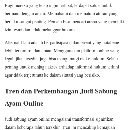
Bagi mereka yang tetap ingin terlibat, terdapat solusi untuk
bermain dengan aman. Memahami dan mematuhi aturan yang
berlaku sangat penting. Pemain bisa mencari arena yang memiliki
izin resmi dan tidak melanggar hukum.
Alternatif lain adalah berpartisipasi dalam event yang notabene
lebih terkontrol dan aman. Menggunakan platform online yang
legal, jika tersedia, juga bisa mengurangi risiko hukum. Selalu
penting untuk menjaga akses terhadap informasi hukum terkini
agar tidak terjerumus ke dalam situasi yang berisiko.
Tren dan Perkembangan Judi Sabung
Ayam Online
Judi sabung ayam online mengalami transformasi signifikan
dalam beberapa tahun terakhir. Tren ini mencakup kemajuan