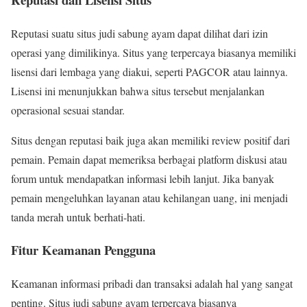
Reputasi suatu situs judi sabung ayam dapat dilihat dari izin
operasi yang dimilikinya. Situs yang terpercaya biasanya memiliki
lisensi dari lembaga yang diakui, seperti PAGCOR atau lainnya.
Lisensi ini menunjukkan bahwa situs tersebut menjalankan
operasional sesuai standar.
Situs dengan reputasi baik juga akan memiliki review positif dari
pemain. Pemain dapat memeriksa berbagai platform diskusi atau
forum untuk mendapatkan informasi lebih lanjut. Jika banyak
pemain mengeluhkan layanan atau kehilangan uang, ini menjadi
tanda merah untuk berhati-hati.
Fitur Keamanan Pengguna
Keamanan informasi pribadi dan transaksi adalah hal yang sangat
penting. Situs judi sabung ayam terpercaya biasanya