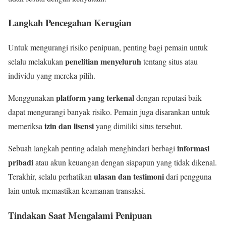
Langkah Pencegahan Kerugian
Untuk mengurangi risiko penipuan, penting bagi pemain untuk
penelitian menyeluruh
selalu melakukan
tentang situs atau
individu yang mereka pilih.
platform yang terkenal
Menggunakan
dengan reputasi baik
dapat mengurangi banyak risiko. Pemain juga disarankan untuk
izin dan lisensi
memeriksa
yang dimiliki situs tersebut.
informasi
Sebuah langkah penting adalah menghindari berbagi
pribadi
atau akun keuangan dengan siapapun yang tidak dikenal.
ulasan dan testimoni
Terakhir, selalu perhatikan
dari pengguna
lain untuk memastikan keamanan transaksi.
Tindakan Saat Mengalami Penipuan