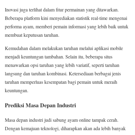
Inovasi juga terlihat dalam fitur permainan yang ditawarkan.
Beberapa platform kini menyediakan statistik real-time mengenai
performa ayam, memberi pemain informasi yang lebih baik untuk
membuat keputusan taruhan.
Kemudahan dalam melakukan taruhan melalui aplikasi mobile
menjadi keuntungan tambahan. Selain itu, beberapa situs
menawarkan opsi taruhan yang lebih variatif, seperti taruhan
langsung dan taruhan kombinasi. Ketersediaan berbagai jenis
taruhan memperluas kesempatan bagi pemain untuk meraih
keuntungan.
Prediksi Masa Depan Industri
Masa depan industri judi sabung ayam online tampak cerah.
Dengan kemajuan teknologi, diharapkan akan ada lebih banyak