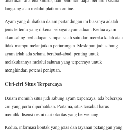
dilakukan di arena khusus, dan penonton dapat bertaruh secara
langsung atau melalui platform online.
Ayam yang dilibatkan dalam pertandingan ini biasanya adalah
jenis tertentu yang dikenal sebagai ayam aduan. Kedua ayam
akan saling berhadapan sampai salah satu dari mereka kalah atau
tidak mampu melanjutkan pertarungan. Meskipun judi sabung
ayam telah ada selama berabad-abad, penting untuk
melakukannya melalui saluran yang terpercaya untuk
menghindari potensi penipuan.
Ciri-ciri Situs Terpercaya
Dalam memilih situs judi sabung ayam terpercaya, ada beberapa
ciri yang perlu diperhatikan. Pertama, situs tersebut harus
memiliki lisensi resmi dari otoritas yang berwenang.
Kedua, informasi kontak yang jelas dan layanan pelanggan yang