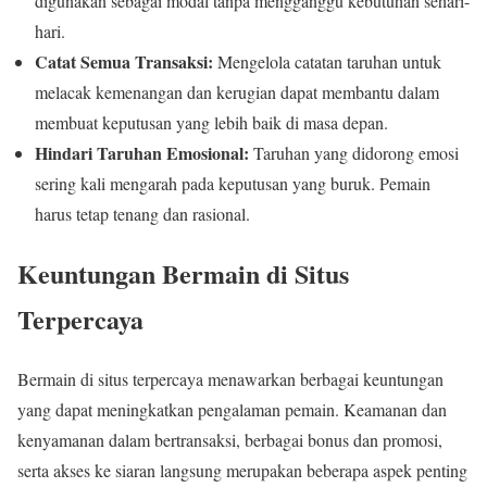
digunakan sebagai modal tanpa mengganggu kebutuhan sehari-
hari.
Catat Semua Transaksi:
Mengelola catatan taruhan untuk
melacak kemenangan dan kerugian dapat membantu dalam
membuat keputusan yang lebih baik di masa depan.
Hindari Taruhan Emosional:
Taruhan yang didorong emosi
sering kali mengarah pada keputusan yang buruk. Pemain
harus tetap tenang dan rasional.
Keuntungan Bermain di Situs
Terpercaya
Bermain di situs terpercaya menawarkan berbagai keuntungan
yang dapat meningkatkan pengalaman pemain. Keamanan dan
kenyamanan dalam bertransaksi, berbagai bonus dan promosi,
serta akses ke siaran langsung merupakan beberapa aspek penting