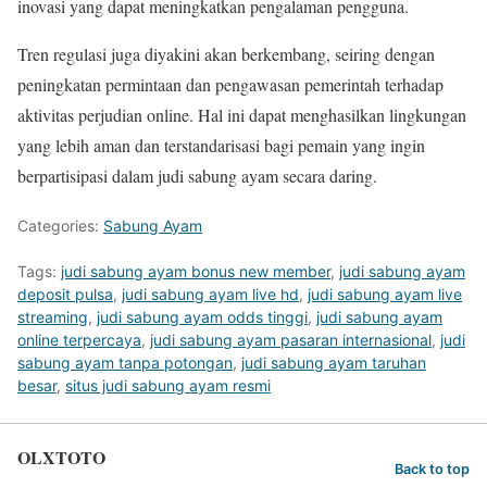
inovasi yang dapat meningkatkan pengalaman pengguna.
Tren regulasi juga diyakini akan berkembang, seiring dengan
peningkatan permintaan dan pengawasan pemerintah terhadap
aktivitas perjudian online. Hal ini dapat menghasilkan lingkungan
yang lebih aman dan terstandarisasi bagi pemain yang ingin
berpartisipasi dalam judi sabung ayam secara daring.
Categories:
Sabung Ayam
Tags:
judi sabung ayam bonus new member
,
judi sabung ayam
deposit pulsa
,
judi sabung ayam live hd
,
judi sabung ayam live
streaming
,
judi sabung ayam odds tinggi
,
judi sabung ayam
online terpercaya
,
judi sabung ayam pasaran internasional
,
judi
sabung ayam tanpa potongan
,
judi sabung ayam taruhan
besar
,
situs judi sabung ayam resmi
OLXTOTO
Back to top