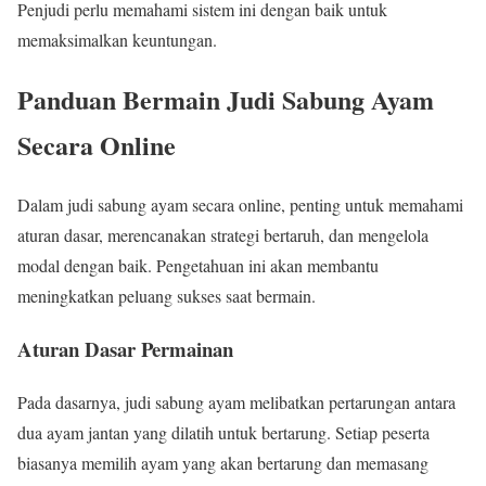
Penjudi perlu memahami sistem ini dengan baik untuk
memaksimalkan keuntungan.
Panduan Bermain Judi Sabung Ayam
Secara Online
Dalam judi sabung ayam secara online, penting untuk memahami
aturan dasar, merencanakan strategi bertaruh, dan mengelola
modal dengan baik. Pengetahuan ini akan membantu
meningkatkan peluang sukses saat bermain.
Aturan Dasar Permainan
Pada dasarnya, judi sabung ayam melibatkan pertarungan antara
dua ayam jantan yang dilatih untuk bertarung. Setiap peserta
biasanya memilih ayam yang akan bertarung dan memasang