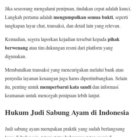
Jika seseorang mengalami penipuan, tindakan cepat adalah kunci.
mengumpulkan semua bukti
Langkah pertama adalah
, seperti
tangkapan layar chat, transaksi, dan detail lain yang relevan.
pihak
Kemudian, segera laporkan kejadian tersebut kepada
berwenang
atau tim dukungan resmi dari platform yang
digunakan.
Membatalkan transaksi yang mencurigakan melalui bank atau
penyedia layanan keuangan juga harus dipertimbangkan. Selain
memperbarui kata sandi
itu, penting untuk
dan informasi
keamanan untuk mencegah penipuan lebih lanjut.
Hukum Judi Sabung Ayam di Indonesia
Judi sabung ayam merupakan praktik yang sudah berlangsung