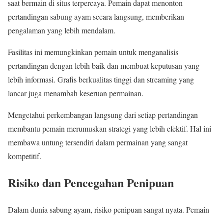
saat bermain di situs terpercaya. Pemain dapat menonton
pertandingan sabung ayam secara langsung, memberikan
pengalaman yang lebih mendalam.
Fasilitas ini memungkinkan pemain untuk menganalisis
pertandingan dengan lebih baik dan membuat keputusan yang
lebih informasi. Grafis berkualitas tinggi dan streaming yang
lancar juga menambah keseruan permainan.
Mengetahui perkembangan langsung dari setiap pertandingan
membantu pemain merumuskan strategi yang lebih efektif. Hal ini
membawa untung tersendiri dalam permainan yang sangat
kompetitif.
Risiko dan Pencegahan Penipuan
Dalam dunia sabung ayam, risiko penipuan sangat nyata. Pemain