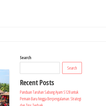
Search
Search
Recent Posts
Panduan Taruhan Sabung Ayam S128 untuk
Pemain Baru hingga Berpengalaman: Strategi
dan Tips Terbaik