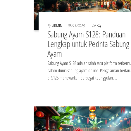
By
ADMIN
08/11/2025
Off
Sabung Ayam S128: Panduan
Lengkap untuk Pecinta Sabung
Ayam
Sabung Ayam S128 adalah salah satu platform terkem
dalam dunia sabung ayam online. Pengalaman bertar
di S128 menawarkan berbagai keunggulan,…