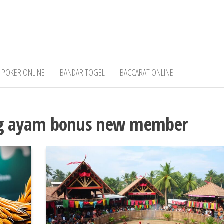
POKER ONLINE
BANDAR TOGEL
BACCARAT ONLINE
ng ayam bonus new member