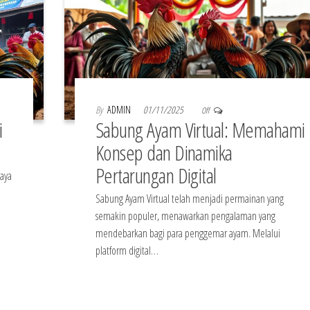
By
ADMIN
01/11/2025
Off
i
Sabung Ayam Virtual: Memahami
Konsep dan Dinamika
Pertarungan Digital
aya
Sabung Ayam Virtual telah menjadi permainan yang
semakin populer, menawarkan pengalaman yang
mendebarkan bagi para penggemar ayam. Melalui
platform digital…