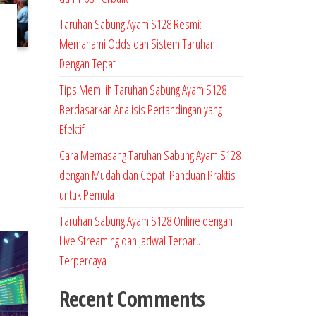
Taruhan Sabung Ayam S128 Resmi:
Memahami Odds dan Sistem Taruhan
Dengan Tepat
Tips Memilih Taruhan Sabung Ayam S128
Berdasarkan Analisis Pertandingan yang
Efektif
Cara Memasang Taruhan Sabung Ayam S128
dengan Mudah dan Cepat: Panduan Praktis
untuk Pemula
Taruhan Sabung Ayam S128 Online dengan
Live Streaming dan Jadwal Terbaru
Terpercaya
Recent Comments