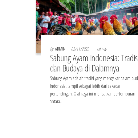
By
ADMIN
02/11/2025
Off
Sabung Ayam Indonesia: Tradis
dan Budaya di Dalamnya
Sabung Ayam adalah tradisi yang mengakar dalam bud
Indonesia, tampil sebagai lebih dari sekadar
pertandingan. Olahraga ini melibatkan pertempuran
antara…