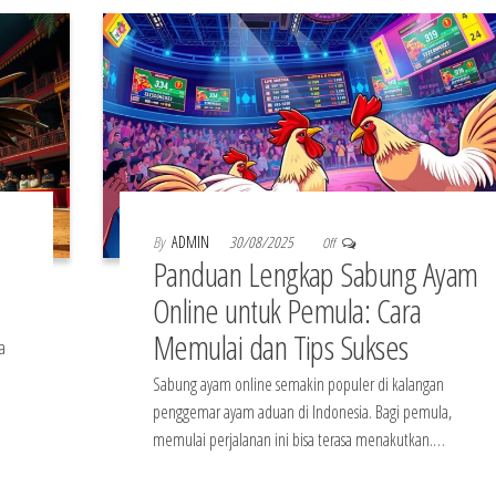
By
ADMIN
30/08/2025
Off
Panduan Lengkap Sabung Ayam
Online untuk Pemula: Cara
Memulai dan Tips Sukses
a
Sabung ayam online semakin populer di kalangan
penggemar ayam aduan di Indonesia. Bagi pemula,
memulai perjalanan ini bisa terasa menakutkan.…