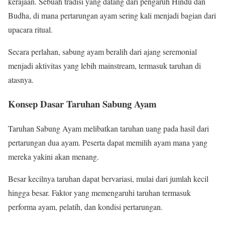
kerajaan. Sebuah tradisi yang datang dari pengaruh Hindu dan
Budha, di mana pertarungan ayam sering kali menjadi bagian dari
upacara ritual.
Secara perlahan, sabung ayam beralih dari ajang seremonial
menjadi aktivitas yang lebih mainstream, termasuk taruhan di
atasnya.
Konsep Dasar Taruhan Sabung Ayam
Taruhan Sabung Ayam melibatkan taruhan uang pada hasil dari
pertarungan dua ayam. Peserta dapat memilih ayam mana yang
mereka yakini akan menang.
Besar kecilnya taruhan dapat bervariasi, mulai dari jumlah kecil
hingga besar. Faktor yang memengaruhi taruhan termasuk
performa ayam, pelatih, dan kondisi pertarungan.