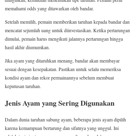
memahami odds yang ditawarkan oleh bandar.
Setelah memilih, pemain memberikan taruhan kepada bandar dan
mencatat sejumlah uang untuk diinvestasikan. Ketika pertarungan
dimulai, pemain harus mengikuti jalannya pertarungan hingga
hasil akhir diumumkan.
Jika ayam yang ditaruhkan menang, bandar akan membayar
sesuai dengan kesepakatan. Pastikan untuk selalu memeriksa
kondisi ayam dan rekor permainannya sebelum membuat
keputusan taruhan.
Jenis Ayam yang Sering Digunakan
Dalam dunia taruhan sabung ayam, beberapa jenis ayam dipilih
karena kemampuan bertarung dan sifatnya yang unggul. Ini