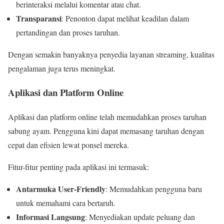
berinteraksi melalui komentar atau chat.
Transparansi
: Penonton dapat melihat keadilan dalam
pertandingan dan proses taruhan.
Dengan semakin banyaknya penyedia layanan streaming, kualitas
pengalaman juga terus meningkat.
Aplikasi dan Platform Online
Aplikasi dan platform online telah memudahkan proses taruhan
sabung ayam. Pengguna kini dapat memasang taruhan dengan
cepat dan efisien lewat ponsel mereka.
Fitur-fitur penting pada aplikasi ini termasuk:
Antarmuka User-Friendly
: Memudahkan pengguna baru
untuk memahami cara bertaruh.
Informasi Langsung
: Menyediakan update peluang dan