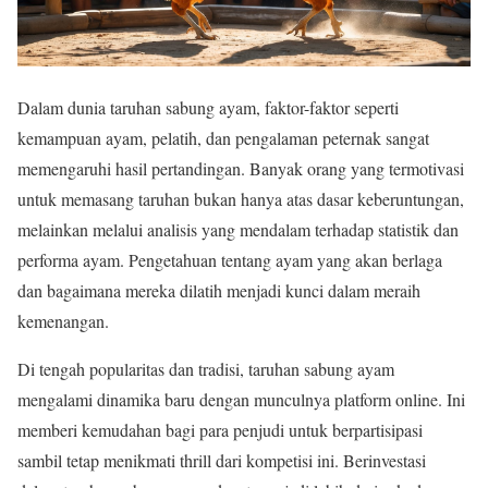
Dalam dunia taruhan sabung ayam, faktor-faktor seperti
kemampuan ayam, pelatih, dan pengalaman peternak sangat
memengaruhi hasil pertandingan. Banyak orang yang termotivasi
untuk memasang taruhan bukan hanya atas dasar keberuntungan,
melainkan melalui analisis yang mendalam terhadap statistik dan
performa ayam. Pengetahuan tentang ayam yang akan berlaga
dan bagaimana mereka dilatih menjadi kunci dalam meraih
kemenangan.
Di tengah popularitas dan tradisi, taruhan sabung ayam
mengalami dinamika baru dengan munculnya platform online. Ini
memberi kemudahan bagi para penjudi untuk berpartisipasi
sambil tetap menikmati thrill dari kompetisi ini. Berinvestasi