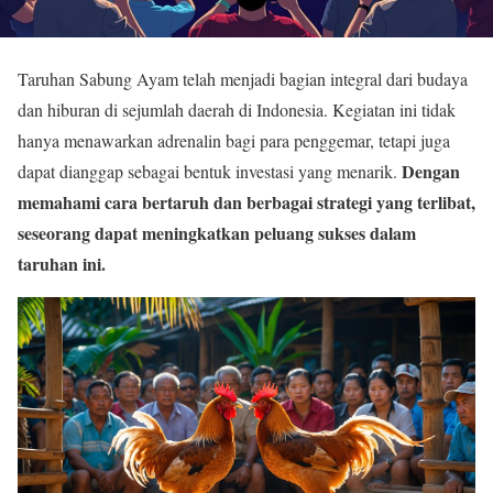
Taruhan Sabung Ayam telah menjadi bagian integral dari budaya
dan hiburan di sejumlah daerah di Indonesia. Kegiatan ini tidak
hanya menawarkan adrenalin bagi para penggemar, tetapi juga
Dengan
dapat dianggap sebagai bentuk investasi yang menarik.
memahami cara bertaruh dan berbagai strategi yang terlibat,
seseorang dapat meningkatkan peluang sukses dalam
taruhan ini.