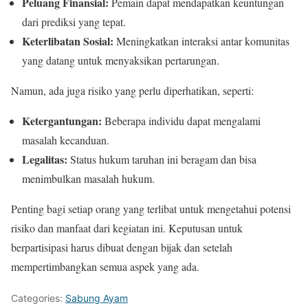
Peluang Finansial:
Pemain dapat mendapatkan keuntungan
dari prediksi yang tepat.
Keterlibatan Sosial:
Meningkatkan interaksi antar komunitas
yang datang untuk menyaksikan pertarungan.
Namun, ada juga risiko yang perlu diperhatikan, seperti:
Ketergantungan:
Beberapa individu dapat mengalami
masalah kecanduan.
Legalitas:
Status hukum taruhan ini beragam dan bisa
menimbulkan masalah hukum.
Penting bagi setiap orang yang terlibat untuk mengetahui potensi
risiko dan manfaat dari kegiatan ini. Keputusan untuk
berpartisipasi harus dibuat dengan bijak dan setelah
mempertimbangkan semua aspek yang ada.
Categories:
Sabung Ayam