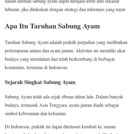
dalam taruhan sabung ayam dapat menjadi lebih dari sekadar
hiburan, jika dilakukan dengan strategi dan informasi yang tepat.
Apa Itu Taruhan Sabung Ayam
Taruhan Sabung Ayam adalah praktik perjudian yang melibatkan
pertempuran antara dua ayam jantan. Aktivitas ini memiliki akar
budaya yang mendalam dan telah berkembang di berbagai
komunitas, terutama di Indonesia.
Sejarah Singkat Sabung Ayam
Sabung Ayam telah ada sejak ribuan tahun lalu. Dalam banyak
budaya, termasuk Asia Tenggara, ayam jantan diadu sebagai
simbol keberanian dan kekuatan.
Di Indonesia, praktik ini dapat ditelusuri kembali ke zaman