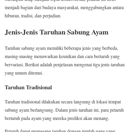
menjadi bagian dari budaya masyarakat, menggabungkan antara
hiburan, tradisi, dan perjudian.
Jenis-Jenis Taruhan Sabung Ayam
Taruhan sabung ayam memiliki beberapa jenis yang berbeda,
masing-masing menawarkan keunikan dan cara bertaruh yang
bervariasi. Berikut adalah penjelasan mengenai tiga jenis taruhan
yang umum ditemui.
Taruhan Tradisional
Taruhan tradisional dilakukan secara langsung di lokasi tempat
sabung ayam berlangsung. Dalam jenis taruhan ini, para petaruh
bertaruh pada ayam yang mereka prediksi akan menang.
Petaruh dapat memasang taruhan dengan jumlah uang yang