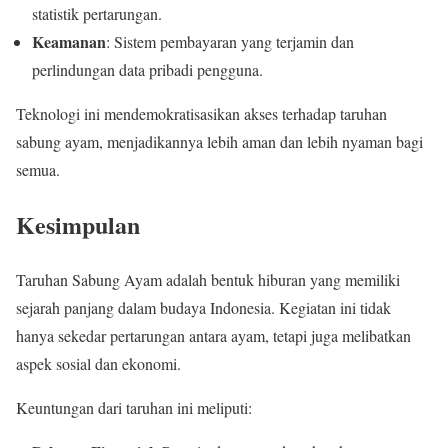
statistik pertarungan.
Keamanan
: Sistem pembayaran yang terjamin dan
perlindungan data pribadi pengguna.
Teknologi ini mendemokratisasikan akses terhadap taruhan
sabung ayam, menjadikannya lebih aman dan lebih nyaman bagi
semua.
Kesimpulan
Taruhan Sabung Ayam adalah bentuk hiburan yang memiliki
sejarah panjang dalam budaya Indonesia. Kegiatan ini tidak
hanya sekedar pertarungan antara ayam, tetapi juga melibatkan
aspek sosial dan ekonomi.
Keuntungan dari taruhan ini meliputi: