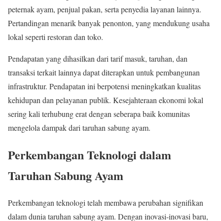
peternak ayam, penjual pakan, serta penyedia layanan lainnya.
Pertandingan menarik banyak penonton, yang mendukung usaha
lokal seperti restoran dan toko.
Pendapatan yang dihasilkan dari tarif masuk, taruhan, dan
transaksi terkait lainnya dapat diterapkan untuk pembangunan
infrastruktur. Pendapatan ini berpotensi meningkatkan kualitas
kehidupan dan pelayanan publik. Kesejahteraan ekonomi lokal
sering kali terhubung erat dengan seberapa baik komunitas
mengelola dampak dari taruhan sabung ayam.
Perkembangan Teknologi dalam
Taruhan Sabung Ayam
Perkembangan teknologi telah membawa perubahan signifikan
dalam dunia taruhan sabung ayam. Dengan inovasi-inovasi baru,