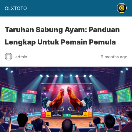
OLXTOTO
Taruhan Sabung Ayam: Panduan
Lengkap Untuk Pemain Pemula
admin
9 months ago