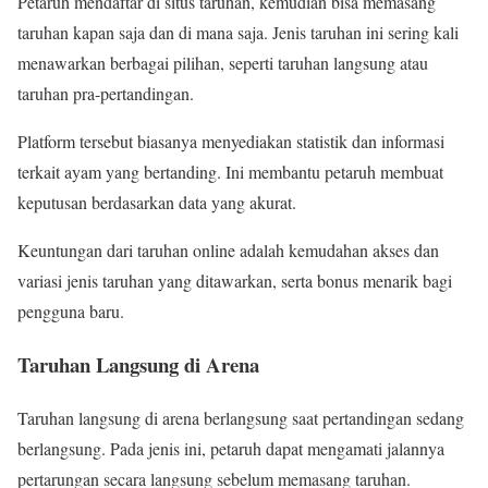
Petaruh mendaftar di situs taruhan, kemudian bisa memasang
taruhan kapan saja dan di mana saja. Jenis taruhan ini sering kali
menawarkan berbagai pilihan, seperti taruhan langsung atau
taruhan pra-pertandingan.
Platform tersebut biasanya menyediakan statistik dan informasi
terkait ayam yang bertanding. Ini membantu petaruh membuat
keputusan berdasarkan data yang akurat.
Keuntungan dari taruhan online adalah kemudahan akses dan
variasi jenis taruhan yang ditawarkan, serta bonus menarik bagi
pengguna baru.
Taruhan Langsung di Arena
Taruhan langsung di arena berlangsung saat pertandingan sedang
berlangsung. Pada jenis ini, petaruh dapat mengamati jalannya
pertarungan secara langsung sebelum memasang taruhan.