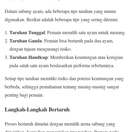
Dalam sabung ayam, ada beberapa tipe taruhan yang umum
digunakan. Berikut adalah beberapa tipe yang sering ditemui:
Taruhan Tunggal
: Pemain memilih satu ayam untuk menang.
Taruhan Ganda
: Pemain bisa bertaruh pada dua ayam,
dengan tujuan mengurangi risiko.
Taruhan Handicap
: Memberikan keuntungan atau kerugian
pada salah satu ayam berdasarkan performa sebelumnya.
Setiap tipe taruhan memiliki risiko dan potensi keuntungan yang
berbeda, sehingga pemahaman tentang masing-masing sangat
penting bagi pemain.
Langkah-Langkah Bertaruh
Proses bertaruh dimulai dengan memilih arena sabung yang
diinginkan, kemudian menentukan tipe taruhan. Pemain perlu