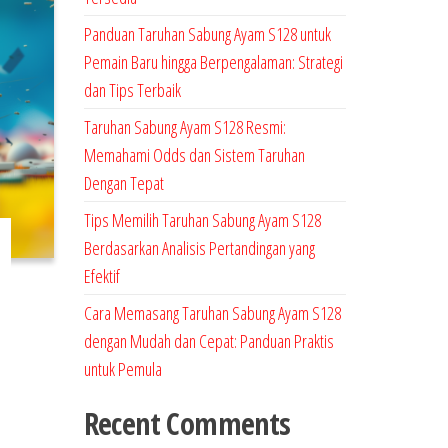
Panduan Taruhan Sabung Ayam S128 untuk
Pemain Baru hingga Berpengalaman: Strategi
dan Tips Terbaik
Taruhan Sabung Ayam S128 Resmi:
Memahami Odds dan Sistem Taruhan
Dengan Tepat
Tips Memilih Taruhan Sabung Ayam S128
Berdasarkan Analisis Pertandingan yang
Efektif
Cara Memasang Taruhan Sabung Ayam S128
dengan Mudah dan Cepat: Panduan Praktis
untuk Pemula
Recent Comments