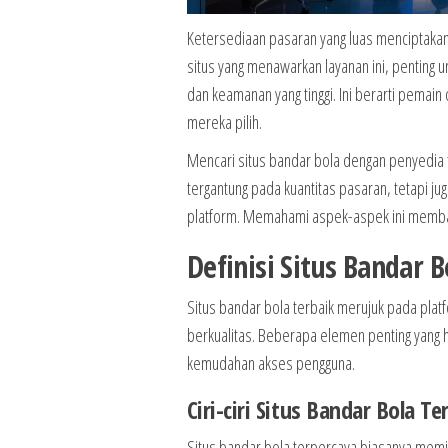
Ketersediaan pasaran yang luas menciptaka
situs yang menawarkan layanan ini, penting
dan keamanan yang tinggi. Ini berarti pemain 
mereka pilih.
Mencari situs bandar bola dengan penyedia 
tergantung pada kuantitas pasaran, tetapi j
platform. Memahami aspek-aspek ini memban
Definisi Situs Bandar B
Situs bandar bola terbaik merujuk pada pla
berkualitas. Beberapa elemen penting yang h
kemudahan akses pengguna.
Ciri-ciri Situs Bandar Bola T
Situs bandar bola terpercaya biasanya memil