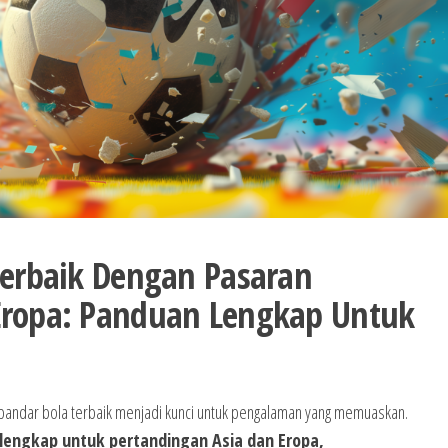
Terbaik Dengan Pasaran
Eropa: Panduan Lengkap Untuk
s bandar bola terbaik menjadi kunci untuk pengalaman yang memuaskan.
lengkap untuk pertandingan Asia dan Eropa,