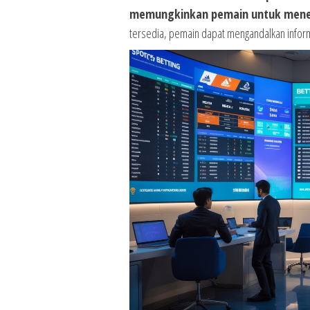
memungkinkan pemain untuk mene
tersedia, pemain dapat mengandalkan inform