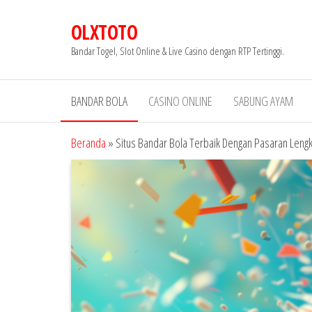
Skip
OLXTOTO
to
the
Bandar Togel, Slot Online & Live Casino dengan RTP Tertinggi.
content
BANDAR BOLA
CASINO ONLINE
SABUNG AYAM
Beranda
»
Situs Bandar Bola Terbaik Dengan Pasaran Leng