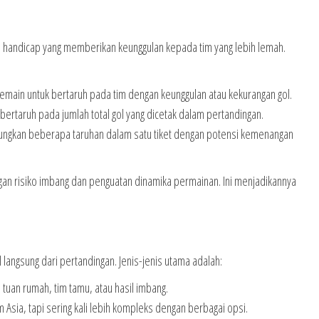
m handicap yang memberikan keunggulan kepada tim yang lebih lemah.
pemain untuk bertaruh pada tim dengan keunggulan atau kekurangan gol.
bertaruh pada jumlah total gol yang dicetak dalam pertandingan.
ngkan beberapa taruhan dalam satu tiket dengan potensi kemenangan
gan risiko imbang dan penguatan dinamika permainan. Ini menjadikannya
 langsung dari pertandingan. Jenis-jenis utama adalah:
 tuan rumah, tim tamu, atau hasil imbang.
m Asia, tapi sering kali lebih kompleks dengan berbagai opsi.