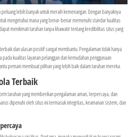
n peluang lebih banyak untuk meraih kemenangan. Dengan banyaknya
 untuk mengetahui mana yang benar-benar memenuhi standar kualitas
dapat menikmati taruhan tanpa khawatir tentang kredibilitas situs yang
terbaik dan ulasan positif sangat membantu. Pengalaman tidak hanya
uga pada kualitas layanan pelanggan dan kemudahan penggunaan
tu pemain membuat pilihan yang lebih baik dalam taruhan mereka.
ola Terbaik
tform taruhan yang memberikan pengalaman aman, terpercaya, dan
arus dipenuhi oleh situs ini termasuk integritas, keamanan sistem, dan
erpercaya
iki beberapa ciri khas. Pertama, mereka menyediakan lisensi resmi