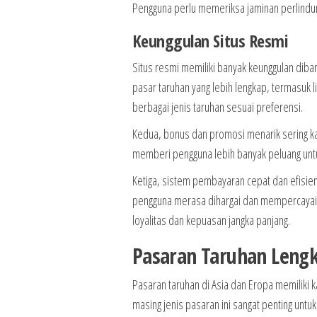
Pengguna perlu memeriksa jaminan perlindu
Keunggulan Situs Resmi
Situs resmi memiliki banyak keunggulan diba
pasar taruhan yang lebih lengkap, termasuk 
berbagai jenis taruhan sesuai preferensi.
Kedua, bonus dan promosi menarik sering kali
memberi pengguna lebih banyak peluang unt
Ketiga, sistem pembayaran cepat dan efisi
pengguna merasa dihargai dan mempercayai s
loyalitas dan kepuasan jangka panjang.
Pasaran Taruhan Lengk
Pasaran taruhan di Asia dan Eropa memiliki 
masing jenis pasaran ini sangat penting unt