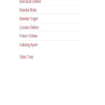
Baccarat Online
Bandar Bola
Bandar Togel
Casino Online
Poker Online
Sabung Ayam
Situs Toto