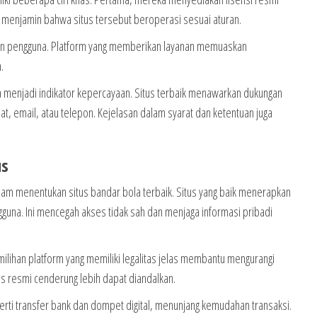
ini menjamin bahwa situs tersebut beroperasi sesuai aturan.
lasan pengguna. Platform yang memberikan layanan memuaskan
.
ga menjadi indikator kepercayaan. Situs terbaik menawarkan dukungan
hat, email, atau telepon. Kejelasan dalam syarat dan ketentuan juga
us
am menentukan situs bandar bola terbaik. Situs yang baik menerapkan
gguna. Ini mencegah akses tidak sah dan menjaga informasi pribadi
emilihan platform yang memiliki legalitas jelas membantu mengurangi
tas resmi cenderung lebih dapat diandalkan.
i transfer bank dan dompet digital, menunjang kemudahan transaksi.