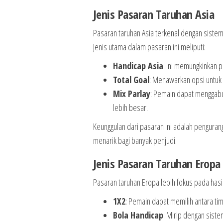
Jenis Pasaran Taruhan Asia
Pasaran taruhan Asia terkenal dengan siste
Jenis utama dalam pasaran ini meliputi:
Handicap Asia
: Ini memungkinkan 
Total Goal
: Menawarkan opsi untuk 
Mix Parlay
: Pemain dapat menggabu
lebih besar.
Keunggulan dari pasaran ini adalah penguran
menarik bagi banyak penjudi.
Jenis Pasaran Taruhan Eropa
Pasaran taruhan Eropa lebih fokus pada hasil
1X2
: Pemain dapat memilih antara tim
Bola Handicap
: Mirip dengan siste