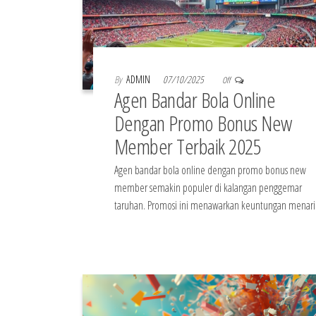
By
ADMIN
07/10/2025
Off
Agen Bandar Bola Online
Dengan Promo Bonus New
Member Terbaik 2025
Agen bandar bola online dengan promo bonus new
member semakin populer di kalangan penggemar
taruhan. Promosi ini menawarkan keuntungan menar