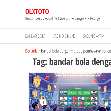
Skip
OLXTOTO
to
the
Bandar Togel, Slot Online & Live Casino dengan RTP Tertinggi.
content
BANDAR BOLA
CASINO ONLINE
SABUNG AYAM
Beranda
»
bandar bola dengan metode pembayaran terle
Tag:
bandar bola deng