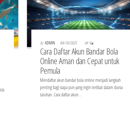
By
ADMIN
04/10/2025
Off
Cara Daftar Akun Bandar Bola
Online Aman dan Cepat untuk
Pemula
Mendaftar akun bandar bola online menjadi langkah
penting bagi siapa pun yang ingin terlibat dalam dunia
ola
taruhan. Cara daftar akun…