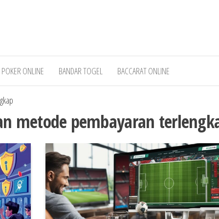
POKER ONLINE
BANDAR TOGEL
BACCARAT ONLINE
ngkap
an metode pembayaran terlengk