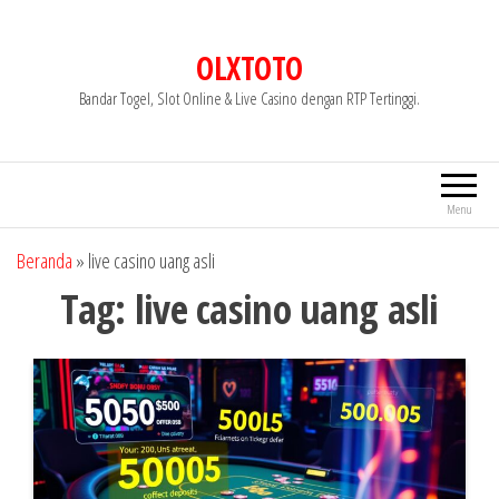
Skip
to
OLXTOTO
the
Bandar Togel, Slot Online & Live Casino dengan RTP Tertinggi.
content
Menu
Beranda
»
live casino uang asli
Tag:
live casino uang asli