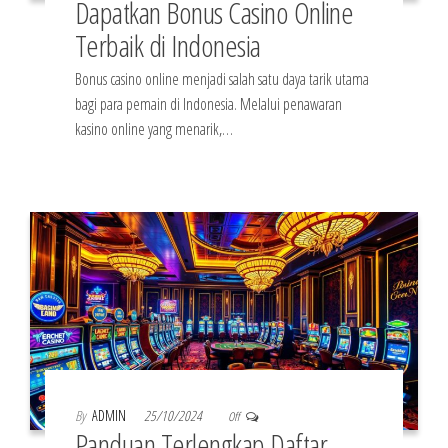
Dapatkan Bonus Casino Online
Terbaik di Indonesia
Bonus casino online menjadi salah satu daya tarik utama
bagi para pemain di Indonesia. Melalui penawaran
kasino online yang menarik,…
By
ADMIN
25/10/2024
Off
Panduan Terlengkap Daftar