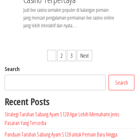
Judi live casino semakin populer di kalangan pemain
yang mencari pengalaman permainan live casino online
yang lebih interaktif dan nyata.…
Posts
1
2
3
Next
pagination
Search
Search
Recent Posts
Strategi Taruhan Sabung Ayam S128 Agar Lebih Memahami Jenis
Pasaran Yang Tersedia
Panduan Taruhan Sabung Ayam S128 untuk Pemain Baru hingga