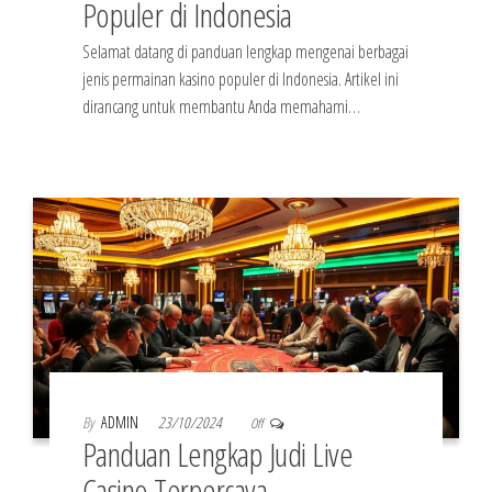
Populer di Indonesia
Selamat datang di panduan lengkap mengenai berbagai
jenis permainan kasino populer di Indonesia. Artikel ini
dirancang untuk membantu Anda memahami…
By
ADMIN
23/10/2024
Off
Panduan Lengkap Judi Live
Casino Terpercaya