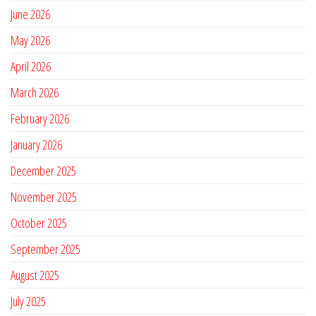
June 2026
May 2026
April 2026
March 2026
February 2026
January 2026
December 2025
November 2025
October 2025
September 2025
August 2025
July 2025