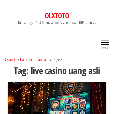
Skip
to
OLXTOTO
the
Bandar Togel, Slot Online & Live Casino dengan RTP Tertinggi.
content
Menu
Beranda
»
live casino uang asli
»
Page 3
Tag:
live casino uang asli