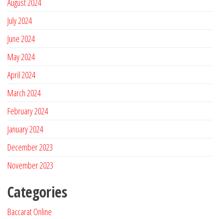
August 2024
July 2024
June 2024
May 2024
April 2024
March 2024
February 2024
January 2024
December 2023
November 2023
Categories
Baccarat Online