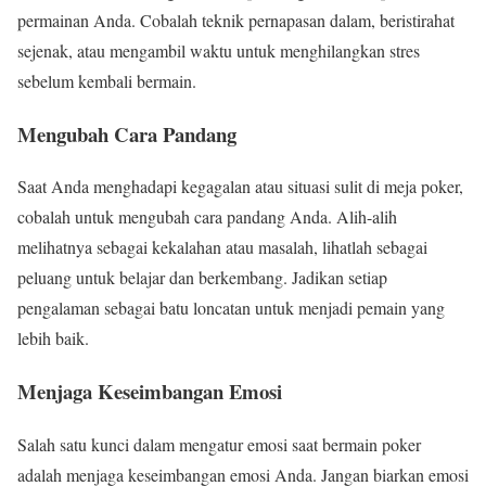
permainan Anda. Cobalah teknik pernapasan dalam, beristirahat
sejenak, atau mengambil waktu untuk menghilangkan stres
sebelum kembali bermain.
Mengubah Cara Pandang
Saat Anda menghadapi kegagalan atau situasi sulit di meja poker,
cobalah untuk mengubah cara pandang Anda. Alih-alih
melihatnya sebagai kekalahan atau masalah, lihatlah sebagai
peluang untuk belajar dan berkembang. Jadikan setiap
pengalaman sebagai batu loncatan untuk menjadi pemain yang
lebih baik.
Menjaga Keseimbangan Emosi
Salah satu kunci dalam mengatur emosi saat bermain poker
adalah menjaga keseimbangan emosi Anda. Jangan biarkan emosi