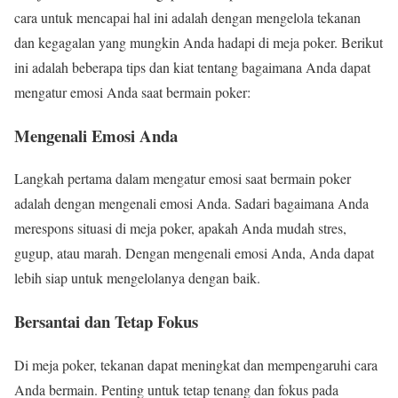
cara untuk mencapai hal ini adalah dengan mengelola tekanan
dan kegagalan yang mungkin Anda hadapi di meja poker. Berikut
ini adalah beberapa tips dan kiat tentang bagaimana Anda dapat
mengatur emosi Anda saat bermain poker:
Mengenali Emosi Anda
Langkah pertama dalam mengatur emosi saat bermain poker
adalah dengan mengenali emosi Anda. Sadari bagaimana Anda
merespons situasi di meja poker, apakah Anda mudah stres,
gugup, atau marah. Dengan mengenali emosi Anda, Anda dapat
lebih siap untuk mengelolanya dengan baik.
Bersantai dan Tetap Fokus
Di meja poker, tekanan dapat meningkat dan mempengaruhi cara
Anda bermain. Penting untuk tetap tenang dan fokus pada