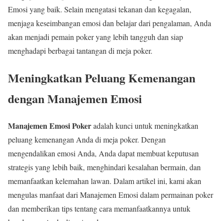
Emosi yang baik. Selain mengatasi tekanan dan kegagalan,
menjaga keseimbangan emosi dan belajar dari pengalaman, Anda
akan menjadi pemain poker yang lebih tangguh dan siap
menghadapi berbagai tantangan di meja poker.
Meningkatkan Peluang Kemenangan
dengan Manajemen Emosi
Manajemen Emosi Poker
adalah kunci untuk meningkatkan
peluang kemenangan Anda di meja poker. Dengan
mengendalikan emosi Anda, Anda dapat membuat keputusan
strategis yang lebih baik, menghindari kesalahan bermain, dan
memanfaatkan kelemahan lawan. Dalam artikel ini, kami akan
mengulas manfaat dari Manajemen Emosi dalam permainan poker
dan memberikan tips tentang cara memanfaatkannya untuk