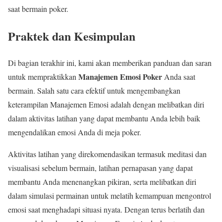
saat bermain poker.
Praktek dan Kesimpulan
Di bagian terakhir ini, kami akan memberikan panduan dan saran
Manajemen Emosi Poker
untuk mempraktikkan
Anda saat
bermain. Salah satu cara efektif untuk mengembangkan
keterampilan Manajemen Emosi adalah dengan melibatkan diri
dalam aktivitas latihan yang dapat membantu Anda lebih baik
mengendalikan emosi Anda di meja poker.
Aktivitas latihan yang direkomendasikan termasuk meditasi dan
visualisasi sebelum bermain, latihan pernapasan yang dapat
membantu Anda menenangkan pikiran, serta melibatkan diri
dalam simulasi permainan untuk melatih kemampuan mengontrol
emosi saat menghadapi situasi nyata. Dengan terus berlatih dan