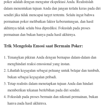
poker adalah dengan mengatur ekspektasi Anda. Realistislah
dalam menentukan tujuan Anda dan jangan terlalu keras pada diri
sendiri jika tidak mencapai target tertentu. Selalu ingat bahwa
permainan poker melibatkan faktor keberuntungan, dan hasil
akhirnya tidak selalu bisa diprediksi. Fokuslah pada proses
permainan dan bukan hanya pada hasil akhirnya.
Trik Mengelola Emosi saat Bermain Poker:
Tenangkan pikiran Anda dengan bernapas dalam-dalam dan
menghindari reaksi emosional yang instan.
Lihatlah kegagalan sebagai peluang untuk belajar dan tumbuh,
bukan sebagai kegagalan pribadi.
Tetap realistis dalam menetapkan tujuan Anda dan hindari
memberikan tekanan berlebihan pada diri sendiri.
Fokuslah pada proses bermain dan nikmati permainan, bukan
hanya pada hasil akhirnya.