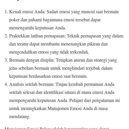
Kenali emosi Anda: Sadari emosi yang muncul saat bermain
poker dan pahami bagaimana emosi tersebut dapat
memengaruhi keputusan Anda.
Praktekkan latihan pernapasan: Teknik pernapasan yang dalam
dan teratur dapat membantu menenangkan pikiran dan
mengendalikan emosi yang tidak terkendali.
Bermain dengan disiplin: Tetapkan aturan dan strategi yang
jelas sebelum bermain untuk menghindari terjebak dalam
keputusan berdasarkan emosi saat bermain.
Analisis setelah bermain: Tinjau kembali permainan Anda
setelah selesai dan identifikasi situasi di mana emosi Anda
mempengaruhi keputusan Anda. Pelajari dari pengalaman ini
untuk meningkatkan Manajemen Emosi Anda di masa
mendatang.
Manajemen Emosi Poker adalah keterampilan yang dapat