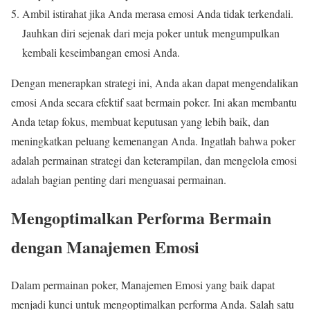
Ambil istirahat jika Anda merasa emosi Anda tidak terkendali.
Jauhkan diri sejenak dari meja poker untuk mengumpulkan
kembali keseimbangan emosi Anda.
Dengan menerapkan strategi ini, Anda akan dapat mengendalikan
emosi Anda secara efektif saat bermain poker. Ini akan membantu
Anda tetap fokus, membuat keputusan yang lebih baik, dan
meningkatkan peluang kemenangan Anda. Ingatlah bahwa poker
adalah permainan strategi dan keterampilan, dan mengelola emosi
adalah bagian penting dari menguasai permainan.
Mengoptimalkan Performa Bermain
dengan Manajemen Emosi
Dalam permainan poker, Manajemen Emosi yang baik dapat
menjadi kunci untuk mengoptimalkan performa Anda. Salah satu