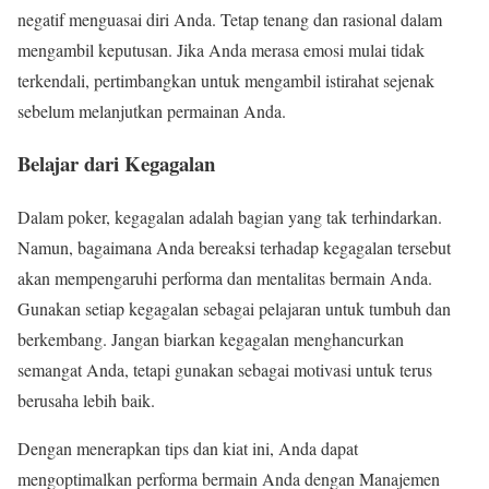
negatif menguasai diri Anda. Tetap tenang dan rasional dalam
mengambil keputusan. Jika Anda merasa emosi mulai tidak
terkendali, pertimbangkan untuk mengambil istirahat sejenak
sebelum melanjutkan permainan Anda.
Belajar dari Kegagalan
Dalam poker, kegagalan adalah bagian yang tak terhindarkan.
Namun, bagaimana Anda bereaksi terhadap kegagalan tersebut
akan mempengaruhi performa dan mentalitas bermain Anda.
Gunakan setiap kegagalan sebagai pelajaran untuk tumbuh dan
berkembang. Jangan biarkan kegagalan menghancurkan
semangat Anda, tetapi gunakan sebagai motivasi untuk terus
berusaha lebih baik.
Dengan menerapkan tips dan kiat ini, Anda dapat
mengoptimalkan performa bermain Anda dengan Manajemen