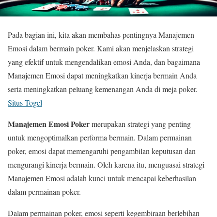
Pada bagian ini, kita akan membahas pentingnya Manajemen
Emosi dalam bermain poker. Kami akan menjelaskan strategi
yang efektif untuk mengendalikan emosi Anda, dan bagaimana
Manajemen Emosi dapat meningkatkan kinerja bermain Anda
serta meningkatkan peluang kemenangan Anda di meja poker.
Situs Togel
Manajemen Emosi Poker
merupakan strategi yang penting
untuk mengoptimalkan performa bermain. Dalam permainan
poker, emosi dapat memengaruhi pengambilan keputusan dan
mengurangi kinerja bermain. Oleh karena itu, menguasai strategi
Manajemen Emosi adalah kunci untuk mencapai keberhasilan
dalam permainan poker.
Dalam permainan poker, emosi seperti kegembiraan berlebihan