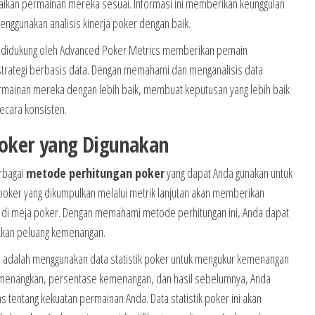
ikan permainan mereka sesuai. Informasi ini memberikan keunggulan
menggunakan analisis kinerja poker dengan baik.
ng didukung oleh Advanced Poker Metrics memberikan pemain
rategi berbasis data. Dengan memahami dan menganalisis data
rmainan mereka dengan lebih baik, membuat keputusan yang lebih baik
secara konsisten.
oker yang Digunakan
rbagai
metode perhitungan poker
yang dapat Anda gunakan untuk
 poker yang dikumpulkan melalui metrik lanjutan akan memberikan
a di meja poker. Dengan memahami metode perhitungan ini, Anda dapat
tkan peluang kemenangan.
l adalah menggunakan data statistik poker untuk mengukur kemenangan
 menangkan, persentase kemenangan, dan hasil sebelumnya, Anda
 tentang kekuatan permainan Anda. Data statistik poker ini akan