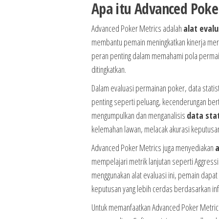
Apa itu Advanced Poke
Advanced Poker Metrics adalah
alat evalu
membantu pemain meningkatkan kinerja merek
peran penting dalam memahami pola permain
ditingkatkan.
Dalam evaluasi permainan poker, data stat
penting seperti peluang, kecenderungan ber
mengumpulkan dan menganalisis
data stat
kelemahan lawan, melacak akurasi keputusan 
Advanced Poker Metrics juga menyediakan
a
mempelajari metrik lanjutan seperti Aggressi
menggunakan alat evaluasi ini, pemain dapa
keputusan yang lebih cerdas berdasarkan info
Untuk memanfaatkan Advanced Poker Metric