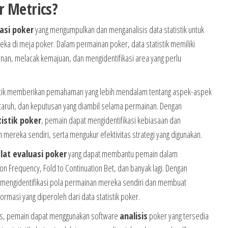
r Metrics?
asi poker
yang mengumpulkan dan menganalisis data statistik untuk
a di meja poker. Dalam permainan poker, data statistik memiliki
an, melacak kemajuan, dan mengidentifikasi area yang perlu
istik memberikan pemahaman yang lebih mendalam tentang aspek-aspek
taruh, dan keputusan yang diambil selama permainan. Dengan
istik poker
, pemain dapat mengidentifikasi kebiasaan dan
mereka sendiri, serta mengukur efektivitas strategi yang digunakan.
lat evaluasi poker
yang dapat membantu pemain dalam
on Frequency, Fold to Continuation Bet, dan banyak lagi. Dengan
t mengidentifikasi pola permainan mereka sendiri dan membuat
rmasi yang diperoleh dari data statistik poker.
s, pemain dapat menggunakan software
analisis
poker yang tersedia