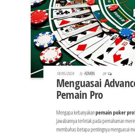
18/05/2024
By
ADMIN
Off
Menguasai Advance
Pemain Pro
Mengapa kebanyakan
pemain poker pro
Jawabannya terletak pada pemahaman mere
membahas betapa pentingnya menguasai metr