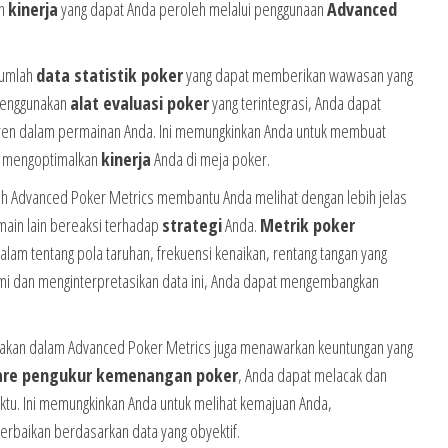
an
kinerja
yang dapat Anda peroleh melalui penggunaan
Advanced
umlah
data statistik poker
yang dapat memberikan wawasan yang
menggunakan
alat evaluasi poker
yang terintegrasi, Anda dapat
 tren dalam permainan Anda. Ini memungkinkan Anda untuk membuat
n mengoptimalkan
kinerja
Anda di meja poker.
eh Advanced Poker Metrics membantu Anda melihat dengan lebih jelas
ain lain bereaksi terhadap
strategi
Anda.
Metrik poker
am tentang pola taruhan, frekuensi kenaikan, rentang tangan yang
mi dan menginterpretasikan data ini, Anda dapat mengembangkan
akan dalam Advanced Poker Metrics juga menawarkan keuntungan yang
are pengukur kemenangan poker
, Anda dapat melacak dan
ktu. Ini memungkinkan Anda untuk melihat kemajuan Anda,
rbaikan berdasarkan data yang obyektif.