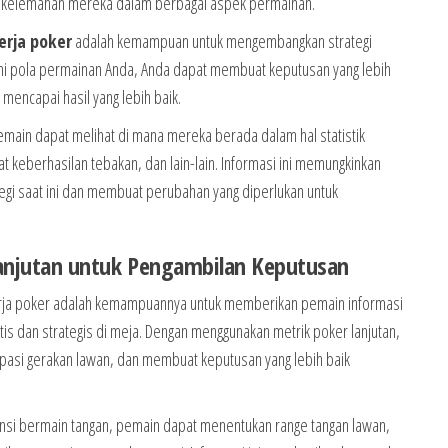
n kelemahan mereka dalam berbagai aspek permainan.
nerja poker
adalah kemampuan untuk mengembangkan strategi
mi pola permainan Anda, Anda dapat membuat keputusan yang lebih
mencapai hasil yang lebih baik.
emain dapat melihat di mana mereka berada dalam hal statistik
t keberhasilan tebakan, dan lain-lain. Informasi ini memungkinkan
egi saat ini dan membuat perubahan yang diperlukan untuk
anjutan untuk Pengambilan Keputusan
inerja poker adalah kemampuannya untuk memberikan pemain informasi
tis dan strategis di meja. Dengan menggunakan metrik poker lanjutan,
pasi gerakan lawan, dan membuat keputusan yang lebih baik
nsi bermain tangan, pemain dapat menentukan range tangan lawan,