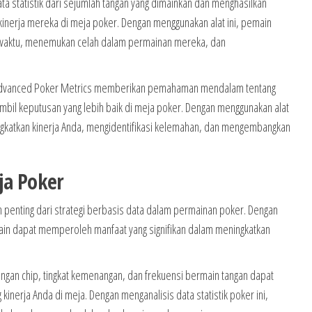
ta statistik dari sejumlah tangan yang dimainkan dan menghasilkan
nerja mereka di meja poker. Dengan menggunakan alat ini, pemain
 waktu, menemukan celah dalam permainan mereka, dan
ui Advanced Poker Metrics memberikan pemahaman mendalam tentang
l keputusan yang lebih baik di meja poker. Dengan menggunakan alat
ngkatkan kinerja Anda, mengidentifikasi kelemahan, dan mengembangkan
ja Poker
penting dari strategi berbasis data dalam permainan poker. Dengan
n dapat memperoleh manfaat yang signifikan dalam meningkatkan
ngan chip, tingkat kemenangan, dan frekuensi bermain tangan dapat
nerja Anda di meja. Dengan menganalisis data statistik poker ini,