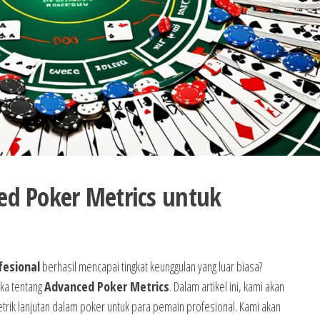
d Poker Metrics untuk
fesional
berhasil mencapai tingkat keunggulan yang luar biasa?
ka tentang
Advanced Poker Metrics
. Dalam artikel ini, kami akan
ik lanjutan dalam poker untuk para pemain profesional. Kami akan