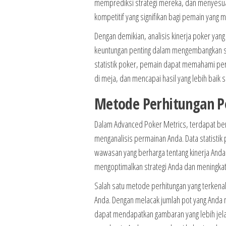
memprediksi strategi mereka, dan menyesua
kompetitif yang signifikan bagi pemain yang 
Dengan demikian, analisis kinerja poker ya
keuntungan penting dalam mengembangkan st
statistik poker, pemain dapat memahami pe
di meja, dan mencapai hasil yang lebih baik 
Metode Perhitungan P
Dalam Advanced Poker Metrics, terdapat be
menganalisis permainan Anda. Data statistik
wawasan yang berharga tentang kinerja And
mengoptimalkan strategi Anda dan meningka
Salah satu metode perhitungan yang terkena
Anda. Dengan melacak jumlah pot yang Anda
dapat mendapatkan gambaran yang lebih jelas